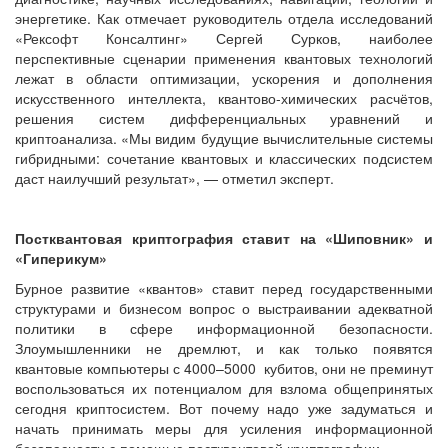
энергетике. Как отмечает руководитель отдела исследований
«Рексофт Консалтинг» Сергей Сурков, наиболее
перспективные сценарии применения квантовых технологий
лежат в области оптимизации, ускорения и дополнения
искусственного интеллекта, квантово-химических расчётов,
решения систем дифференциальных уравнений и
криптоанализа. «Мы видим будущие вычислительные системы
гибридными: сочетание квантовых и классических подсистем
даст наилучший результат», — отметил эксперт.
Постквантовая криптография ставит на «Шиповник» и
«Гиперикум»
Бурное развитие «квантов» ставит перед государственными
структурами и бизнесом вопрос о выстраивании адекватной
политики в сфере информационной безопасности.
Злоумышленники не дремлют, и как только появятся
квантовые компьютеры с 4000–5000 кубитов, они не преминут
воспользоваться их потенциалом для взлома общепринятых
сегодня криптосистем. Вот почему надо уже задуматься и
начать принимать меры для усиления информационной
безопасности с помощью постквантовой криптографии.