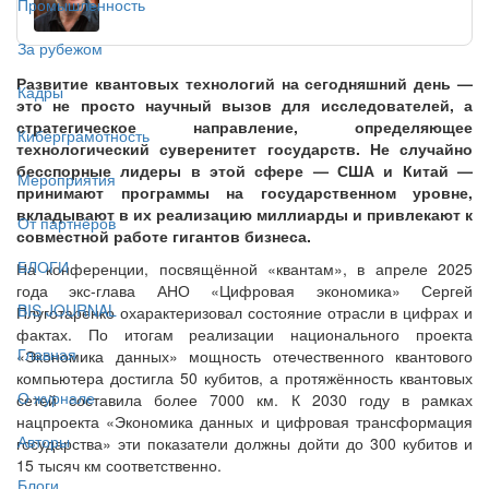
Промышленность
За рубежом
Развитие квантовых технологий на сегодняшний день —
Кадры
это не просто научный вызов для исследователей, а
стратегическое направление, определяющее
Киберграмотность
технологический суверенитет государств. Не случайно
бесспорные лидеры в этой сфере — США и Китай —
Мероприятия
принимают программы на государственном уровне,
вкладывают в их реализацию миллиарды и привлекают к
От партнёров
совместной работе гигантов бизнеса.
БЛОГИ
На конференции, посвящённой «квантам», в апреле 2025
года экс-глава АНО «Цифровая экономика» Сергей
BIS JOURNAL
Плуготаренко охарактеризовал состояние отрасли в цифрах и
фактах. По итогам реализации национального проекта
Главная
«Экономика данных» мощность отечественного квантового
компьютера достигла 50 кубитов, а протяжённость квантовых
О журнале
сетей составила более 7000 км. К 2030 году в рамках
нацпроекта «Экономика данных и цифровая трансформация
Авторы
государства» эти показатели должны дойти до 300 кубитов и
15 тысяч км соответственно.
Блоги