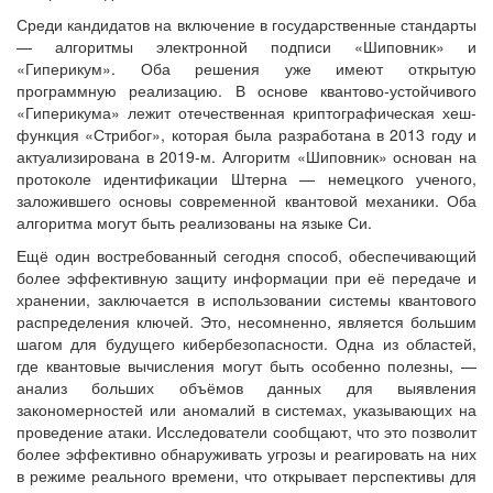
Среди кандидатов на включение в государственные стандарты
— алгоритмы электронной подписи «Шиповник» и
«Гиперикум». Оба решения уже имеют открытую
программную реализацию. В основе квантово-устойчивого
«Гиперикума» лежит отечественная криптографическая хеш-
функция «Стрибог», которая была разработана в 2013 году и
актуализирована в 2019-м. Алгоритм «Шиповник» основан на
протоколе идентификации Штерна — немецкого ученого,
заложившего основы современной квантовой механики. Оба
алгоритма могут быть реализованы на языке Си.
Ещё один востребованный сегодня способ, обеспечивающий
более эффективную защиту информации при её передаче и
хранении, заключается в использовании системы квантового
распределения ключей. Это, несомненно, является большим
шагом для будущего кибербезопасности. Одна из областей,
где квантовые вычисления могут быть особенно полезны, —
анализ больших объёмов данных для выявления
закономерностей или аномалий в системах, указывающих на
проведение атаки. Исследователи сообщают, что это позволит
более эффективно обнаруживать угрозы и реагировать на них
в режиме реального времени, что открывает перспективы для