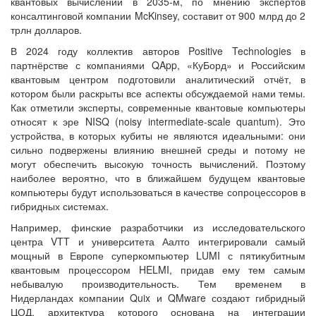
квантовых вычислений в 2035-м, по мнению экспертов
консалтинговой компании McKinsey, составит от 900 млрд до 2
трлн долларов.
В 2024 году коллектив авторов Positive Technologies в
партнёрстве с компаниями QApp, «КуБорд» и Российским
квантовым центром подготовили аналитический отчёт, в
котором были раскрыты все аспекты обсуждаемой нами темы.
Как отметили эксперты, современные квантовые компьютеры
относят к эре NISQ (noisy intermediate-scale quantum). Это
устройства, в которых кубиты не являются идеальными: они
сильно подвержены влиянию внешней среды и потому не
могут обеспечить высокую точность вычислений. Поэтому
наиболее вероятно, что в ближайшем будущем квантовые
компьютеры будут использоваться в качестве сопроцессоров в
гибридных системах.
Например, финские разработчики из исследовательского
центра VTT и университета Аалто интегрировали самый
мощный в Европе суперкомпьютер LUMI с пятикубитным
квантовым процессором HELMI, придав ему тем самым
небывалую производительность. Тем временем в
Нидерландах компании Quix и QMware создают гибридный
ЦОД, архитектура которого основана на интеграции