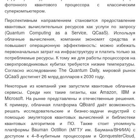
фотонного квантового процессора с классическим
суперкомпьютером.
Перспективным направлением становится предоставление
квантовых вычислительных ресурсов как услуги по запросу
(Quantum Computing as a Service, QCaaS). Используя
облачные вычисления, компании экономят средства и
повышают операционную эффективность: можно избежать
первоначальных затрат на инфраструктуру и платить только за
потребляемые ресурсы. К тому же для работы процессоров на
сверхпроводниковых кубитах требуются низкие температуры.
Согласно исследованию The Quantum Daily, мировой рынок
QCaaS достигнет 26 млрд долларов к 2030 году.
Некоторые из компаний уже запустили квантовые облачные
сервисы. Среди них такие гиганты, как Amazon, IBM и
Microsoft. На рынке представлены и отечественные решения.
К примеру, облачная платформа QBoard даёт возможность
решать исследовательские и бизнес-задачи индустрий с
помощью эмуляторов квантовых вычислений и библиотеки
квантовых алгоритмов и ПО. Также стоит упомянуть
платформы Bauman Octillion (МГТУ им. Баумана/ВНИИА) с
доступом к 4–8-кубитным процессорам и QonquesterCloud,