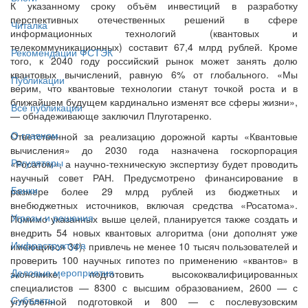
К указанному сроку объём инвестиций в разработку
перспективных отечественных решений в сфере
Читалка
информационных технологий (квантовых и
телекоммуникационных) составит 67,4 млрд рублей. Кроме
Рекомендации ФСТЭК
того, к 2040 году российский рынок может занять долю
квантовых вычислений, равную 6% от глобального. «Мы
Публикации
верим, что квантовые технологии станут точкой роста и в
ближайшем будущем кардинально изменят все сферы жизни»,
Все публикации
— обнадеживающе заключил Плуготаренко.
О главном
Ответственной за реализацию дорожной карты «Квантовые
вычисления» до 2030 года назначена госкорпорация
Регуляторы
«Росатом», а научно-техническую экспертизу будет проводить
научный совет РАН. Предусмотрено финансирование в
Банки
размере более 29 млрд рублей из бюджетных и
внебюджетных источников, включая средства «Росатома».
Угрозы и решения
Помимо указанных выше целей, планируется также создать и
внедрить 54 новых квантовых алгоритма (они дополнят уже
Инфраструктура
имеющиеся 34), привлечь не менее 10 тысяч пользователей и
проверить 100 научных гипотез по применению «квантов» в
Деловые мероприятия
экономике, подготовить высококвалифицированных
специалистов — 8300 с высшим образованием, 2600 — с
Субъекты
углублённой подготовкой и 800 — с послевузовским