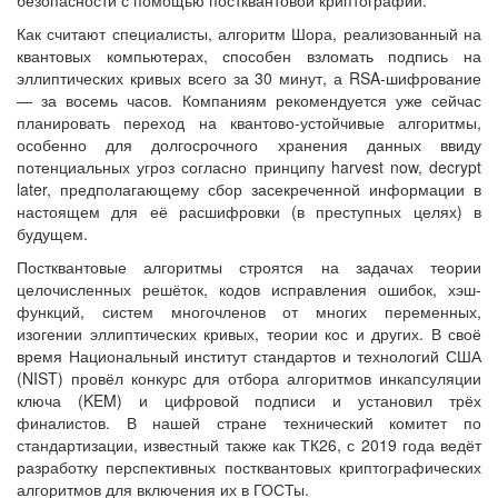
Как считают специалисты, алгоритм Шора, реализованный на
квантовых компьютерах, способен взломать подпись на
эллиптических кривых всего за 30 минут, а RSA-шифрование
— за восемь часов. Компаниям рекомендуется уже сейчас
планировать переход на квантово-устойчивые алгоритмы,
особенно для долгосрочного хранения данных ввиду
потенциальных угроз согласно принципу harvest now, decrypt
later, предполагающему сбор засекреченной информации в
настоящем для её расшифровки (в преступных целях) в
будущем.
Постквантовые алгоритмы строятся на задачах теории
целочисленных решёток, кодов исправления ошибок, хэш-
функций, систем многочленов от многих переменных,
изогении эллиптических кривых, теории кос и других. В своё
время Национальный институт стандартов и технологий США
(NIST) провёл конкурс для отбора алгоритмов инкапсуляции
ключа (KEM) и цифровой подписи и установил трёх
финалистов. В нашей стране технический комитет по
стандартизации, известный также как ТК26, с 2019 года ведёт
разработку перспективных постквантовых криптографических
алгоритмов для включения их в ГОСТы.