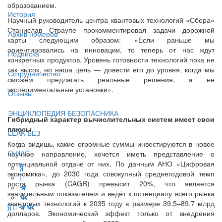
образованием.
История
Научный руководитель центра квантовых технологий «Сбера»
Станислав Страупе прокомментировал задачи дорожной
Архив номеров
карты следующим образом: «Если раньше мы
ориентировались на инновации, то теперь от нас ждут
Подписка
конкретных продуктов. Уровень готовности технологий пока не
так высок, но наша цель — довести его до уровня, когда мы
Сотрудничество
сможем предлагать реальные решения, а не
экспериментальные установки».
Отзывы
ЭНЦИКЛОПЕДИЯ БЕЗОПАСНИКА
Гибридный характер вычислительных систем имеет свои
плюсы
LEAK-БЕЗ
Когда видишь, какие огромные суммы инвестируются в новое
О НАС
научное направление, хочется иметь представление о
потенциальной отдаче от них. По данным АНО «Цифровая
экономика», до 2030 года совокупный среднегодовой темп
роста рынка (CAGR) превысит 20%, что является
значительным показателем и ведёт к потенциалу всего рынка
квантовых технологий к 2035 году в размере 39,5–89,7 млрд
долларов. Экономический эффект только от внедрения