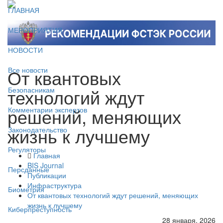
ГЛАВНАЯ
МЕРОПРИЯТИЯ
НОВОСТИ
От квантовых
Все новости
технологий ждут
Безопасникам
решений, меняющих
Комментарии экспертов
жизнь к лучшему
Законодательство
Регуляторы
Главная
BIS Journal
Персданные
Публикации
Инфраструктура
Биометрия
От квантовых технологий ждут решений, меняющих
жизнь к лучшему
Киберпреступность
28 января, 2026