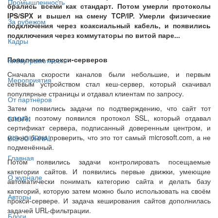
Промышленность
брались всеми как стандарт. Потом умерли протоколы
IPS/SPX и вышел на смену TCP/IP. Умерли физические
За рубежом
подключения через коаксиальный кабель, и появились
подключения через коммутаторы по витой паре...
Кадры
Появление прокси-серверов
Киберграмотность
Сначала скорости каналов были небольшие, и первым
Мероприятия
сетевым устройством стал кеш-сервер, который скачивал
популярные страницы и отдавал клиентам по запросу.
От партнёров
Затем появились задачи по подтверждению, что сайт тот
самый, поэтому появился протокол SSL, который отдавал
БЛОГИ
сертификат сервера, подписанный доверенным центром, и
можно было проверить, что это тот самый microsoft.com, а не
BIS JOURNAL
подменённый.
Главная
Потом появились задачи контролировать посещаемые
категории сайтов. И появились первые движки, умеющие
О журнале
автоматически понимать категорию сайта и делать базу
категорий, которую затем можно было использовать на своём
Авторы
прокси-сервере. И задача кеширования сайтов дополнилась
задачей URL-фильтрации.
Блоги