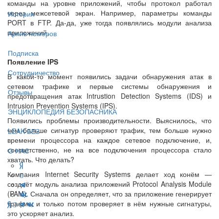
команды на уровне приложений, чтобы протокол работал
через межсетевой экран. Например, параметры команды
История
PORT в FTP. Да-да, уже тогда появлялись модули анализа
приложений.
Архив номеров
Подписка
Появление IPS
Сотрудничество
В какой-то момент появились задачи обнаружения атак в
сетевом трафике и первые системы обнаружения и
Отзывы
предотвращения атак Intrustion Detection Systems (IDS) и
Intrusion Prevention Systems (IPS).
ЭНЦИКЛОПЕДИЯ БЕЗОПАСНИКА
Появились проблемы производительности. Выяснилось, что
чем больше сигнатур проверяют трафик, тем больше нужно
LEAK-БЕЗ
времени процессора на каждое сетевое подключение, и,
соответственно, не на все подключения процессора стало
О НАС
хватать. Что делать?
Компания Internet Security Systems делает ход конём —
создаёт модуль анализа приложений Protocol Analysis Module
(PAM). Сначала он определяет, что за приложение генерирует
трафик, и только потом проверяет в нём нужные сигнатуры,
это ускоряет анализ.