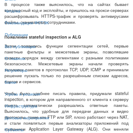
В процессе также выяснилось, что на сайтах бывает
вредоносный код и эксплойты, и пришлось на прокси-серверах
Читалка
расшифровывать HTTPS-трафик и проверять антивирусами
файлы, скачиваемые сотрудниками.
Рекомендации ФСТЭК
Публикации
Появление stateful inspection и ALG
Затем появились функции сегментации сетей, первые
Все публикации
пакетные фильтры и межсетевые экраны, позволявшие
навести порядок между сегментами с разными политиками
О главном
безопасности. Межсетевые экраны начали проверять
заголовки пакетов в протоколах TCP, UDP, ICMP и принимали
Регуляторы
решение пускать только по разрешённым спискам адресов,
портов и сервисов.
Банки
Чтобы было удобнее писать правила, придумали stateful
Угрозы и решения
inspection, в котором для направленного от клиента к серверу
пакета автоматически разрешались ответные пакеты.
Инфраструктура
Выяснилось, что удобные для передачи данных и видео
протоколы, такие как FTP или SIP, плохо работают через NAT,
Деловые мероприятия
и стали появляться первые анализаторы приложений под
названием Application Layer Gateway (ALG). Они меняли
Субъекты