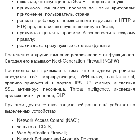
показали, что функционал GeoIP — хорошая штука;
придумала, как писать правила по новым критериям:
приложение, пользователь, страна;
решила проблему с неизвестными вирусами в HTTP и
FTP, предоставив сетевую песочницу в облаке;
придумала цеплять профили безопасности к каждому
правилу;
реализовала сразу нужные сетевые функции.
Постепенно и другие компании реализовали этот функционал.
Сегодня его называют Next-Generation Firewall (NGFW).
Постепенно мы привыкли к тому, что в одном устройстве
находится всё: маршрутизация, VPN-шлюз, captive-portal,
правила приложений и портов, IPS, URL-фильтр, инспекция
SSL, антивирус, песочница, Threat Intelligence, инспекция
приложений и туннелей, DLP.
При этом другая сетевая защита всё равно ещё работает на
выделенных устройствах:
Network Access Control (NAC);
защита от DDoS;
Web Application Firewall;
Network Behavior and Anomaly Detecton;