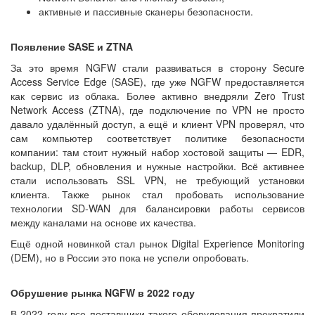
активные и пассивные cканеры безопасности.
Появление SASE и ZTNA
За это время NGFW стали развиваться в сторону Secure
Access Service Edge (SASE), где уже NGFW предоставляется
как сервис из облака. Более активно внедряли Zero Trust
Network Access (ZTNA), где подключение по VPN не просто
давало удалённый доступ, а ещё и клиент VPN проверял, что
сам компьютер соответствует политике безопасности
компании: там стоит нужный набор хостовой защиты — EDR,
backup, DLP, обновления и нужные настройки. Всё активнее
стали использовать SSL VPN, не требующий установки
клиента. Также рынок стал пробовать использование
технологии SD-WAN для балансировки работы сервисов
между каналами на основе их качества.
Ещё одной новинкой стал рынок Digital Experience Monitoring
(DEM), но в России это пока не успели опробовать.
Обрушение рынка NGFW в 2022 году
В 2022 году все поставщики такого оборудования прекратили