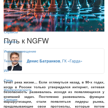
Банки и финтех
Криптоактивы
Бизнес
Сервисы
Путь к NGFW
Соцсети
Импортозамещение
Денис Батранков
, ГК «Гарда»
Технологии
ИИ
Связь
Течёт река жизни… Если оглянуться назад, в 90-х годах,
когда в России только утверждался интернет, сетевая
Нацбезопасность
безопасность развивалась исходя из появляющихся у
компаний задач. Постепенно развивались функции
Санкции
маршрутизации, стали появляться лидеры рынка,
придумывающие свои протоколы, которые потом