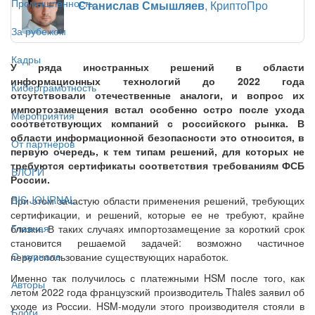
Промышленность
Станислав Смышляев
, КриптоПро
За рубежом
Кадры
У ряда иностранных решений в области
информационных технологий до 2022 года
Киберграмотность
отсутствовали отечественные аналоги, и вопрос их
импортозамещения встал особенно остро после ухода
Мероприятия
соответствующих компаний с российского рынка. В
области информационной безопасности это относится, в
От партнёров
первую очередь, к тем типам решений, для которых не
требуются сертификаты соответствия требованиям ФСБ
БЛОГИ
России.
BIS JOURNAL
При этом зачастую области применения решений, требующих
сертификации, и решений, которые ее не требуют, крайне
Главная
близки. В таких случаях импортозамещение за короткий срок
становится решаемой задачей: возможно частичное
О журнале
переиспользование существующих наработок.
Именно так получилось с платежными HSM после того, как
Авторы
летом 2022 года французский производитель Thales заявил об
уходе из России. HSM-модули этого производителя стояли в
Блоги