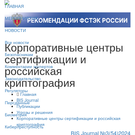
ГЛАВНАЯ
МЕРОПРИЯТИЯ
НОВОСТИ
Корпоративные центры
Все новости
сертификации и
Безопасникам
российская
Комментарии экспертов
криптография
Законодательство
Регуляторы
Главная
BIS Journal
Персданные
Публикации
Угрозы и решения
Биометрия
Корпоративные центры сертификации и российская
криптография
Киберпреступность
BIS Journal №3(54)2024