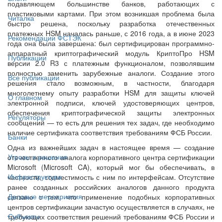
подавляющем большинстве банков, работающих с
пластиковыми картами. При этом возникшая проблема была
Читалка
быстро решена, поскольку разработка отечественных
платежных HSM началась раньше, с 2016 года, а в июне 2023
Рекомендации ФСТЭК
года она была завершена: был сертифицирован программно-
аппаратный криптографический модуль КриптоПро HSM
Публикации
версии 2.0 R3 с платежным функционалом, позволявшим
полностью заменить зарубежные аналоги. Создание этого
Все публикации
решения стало возможным, в частности, благодаря
многолетнему опыту разработки HSM для защиты ключей
О главном
электронной подписи, ключей удостоверяющих центров,
обеспечения криптографической защиты электронных
Регуляторы
сообщений — то есть для решения тех задач, где необходимо
наличие сертификата соответствия требованиям ФСБ России.
Банки
Одна из важнейших задач в настоящее время — создание
Угрозы и решения
отечественного аналога корпоративного центра сертификации
Microsoft (Microsoft CA), который мог бы обеспечивать, в
Инфраструктура
частности, совместимость с ним по интерфейсам. Отсутствие
ранее созданных российских аналогов данного продукта
Деловые мероприятия
связано с тем, что применение подобных корпоративных
центров сертификации зачастую осуществляется в случаях, не
Субъекты
требующих соответствия решений требованиям ФСБ России и