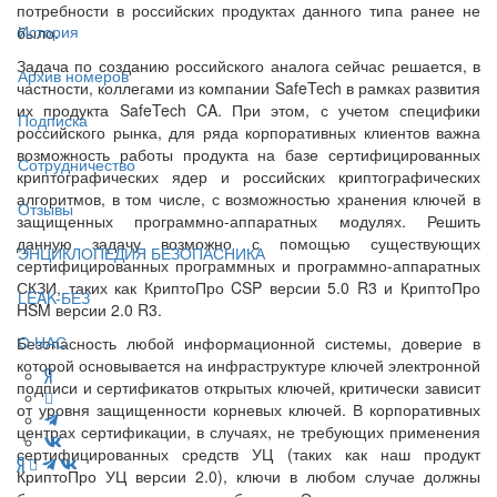
потребности в российских продуктах данного типа ранее не
История
было.
Задача по созданию российского аналога сейчас решается, в
Архив номеров
частности, коллегами из компании SafeTech в рамках развития
их продукта SafeTech CA. При этом, с учетом специфики
Подписка
российского рынка, для ряда корпоративных клиентов важна
возможность работы продукта на базе сертифицированных
Сотрудничество
криптографических ядер и российских криптографических
алгоритмов, в том числе, с возможностью хранения ключей в
Отзывы
защищенных программно-аппаратных модулях. Решить
данную задачу возможно с помощью существующих
ЭНЦИКЛОПЕДИЯ БЕЗОПАСНИКА
сертифицированных программных и программно-аппаратных
СКЗИ, таких как КриптоПро CSP версии 5.0 R3 и КриптоПро
LEAK-БЕЗ
HSM версии 2.0 R3.
О НАС
Безопасность любой информационной системы, доверие в
которой основывается на инфраструктуре ключей электронной
подписи и сертификатов открытых ключей, критически зависит
от уровня защищенности корневых ключей. В корпоративных
центрах сертификации, в случаях, не требующих применения
сертифицированных средств УЦ (таких как наш продукт
КриптоПро УЦ версии 2.0), ключи в любом случае должны