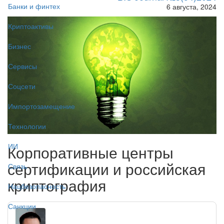
Банки и финтех
6 августа, 2024
Криптоактивы
Бизнес
Сервисы
Соцсети
Импортозамещение
Технологии
ИИ
Корпоративные центры
сертификации и российская
Связь
криптография
Нацбезопасность
Санкции