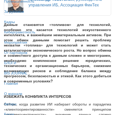
Промышленность
управления ИБ, Ассоциация ФинТех
За рубежом
Кадры
Данные становятся «топливом» для технологий,
особенно это касается технологий искусственного
Киберграмотность
интеллекта, и важнейшим нематериальным активом. При
этом обмен данными помогает решить проблему
Мероприятия
нехватки «топлива» для технологий и может стать
катализатором экономического роста. Но вопрос обмена
От партнёров
и совместного доступа к данным сложен и многогранен,
необходимо комплексное решение юридических,
БЛОГИ
технических и организационных барьеров, снижение
возникающих рисков и соблюдение баланса между
BIS JOURNAL
прогрессом, безопасностью и этикой. Как этого добиться
в современных условиях?
Главная
О журнале
ИЗБЕЖАТЬ КОНФЛИКТА ИНТЕРЕСОВ
Авторы
Сейчас, когда развитие ИИ набирает обороты и парадигма
«клиентоориентированности» сменяется принципом
Блоги
«человекоцентричности», значение данных сложно