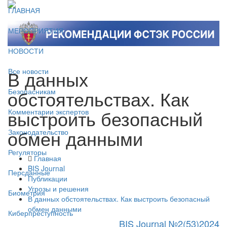
ГЛАВНАЯ
МЕРОПРИЯТИЯ
НОВОСТИ
В данных
Все новости
обстоятельствах. Как
Безопасникам
выстроить безопасный
Комментарии экспертов
обмен данными
Законодательство
Регуляторы
Главная
BIS Journal
Персданные
Публикации
Угрозы и решения
Биометрия
В данных обстоятельствах. Как выстроить безопасный
обмен данными
Киберпреступность
BIS Journal №2(53)2024