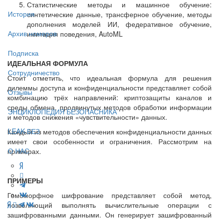
Статистические методы и машинное обучение:
История
синтетические данные, трансферное обучение, методы
дополнения моделей ИИ, федеративное обучение,
Архив номеров
имитация поведения, AutoML
Подписка
ИДЕАЛЬНАЯ ФОРМУЛА
Сотрудничество
Стоит отметить, что идеальная формула для решения
дилеммы доступа и конфиденциальности представляет собой
Отзывы
комбинацию трёх направлений: криптозащиты каналов и
среды обмена, продвинутых методов обработки информации
ЭНЦИКЛОПЕДИЯ БЕЗОПАСНИКА
и методов снижения «чувствительности» данных.
LEAK-БЕЗ
Каждый из методов обеспечения конфиденциальности данных
имеет свои особенности и ограничения. Рассмотрим на
О НАС
примерах.
ПРИМЕРЫ
Гомоморфное шифрование представляет собой метод,
позволяющий выполнять вычислительные операции с
зашифрованными данными. Он генерирует зашифрованный