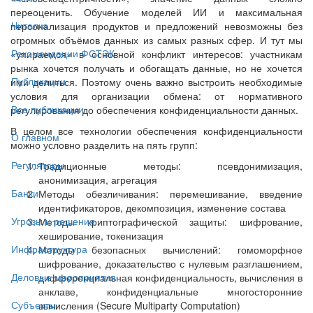
переоценить. Обучение моделей ИИ и максимальная
Читалка
персонализация продуктов и предложений невозможны без
огромных объёмов данных из самых разных сфер. И тут мы
Рекомендации ФСТЭК
«упираемся» в основной конфликт интересов: участникам
рынка хочется получать и обогащать данные, но не хочется
Публикации
ими делиться. Поэтому очень важно выстроить необходимые
условия для организации обмена: от нормативного
Все публикации
регулирования до обеспечения конфиденциальности данных.
В целом все технологии обеспечения конфиденциальности
О главном
можно условно разделить на пять групп:
Регуляторы
Традиционные методы: псевдонимизация,
анонимизация, агрегация
Банки
Методы обезличивания: перемешивание, введение
идентификаторов, декомпозиция, изменение состава
Угрозы и решения
Методы криптографической защиты: шифрование,
хеширование, токенизация
Инфраструктура
Методы безопасных вычислений: гомоморфное
шифрование, доказательство с нулевым разглашением,
Деловые мероприятия
дифференциальная конфиденциальность, вычисления в
анклаве, конфиденциальные многосторонние
Субъекты
вычисления (Secure Multiparty Computation)