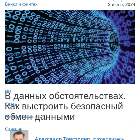
Банки и финтех
2 июля, 2024
Криптоактивы
Бизнес
Сервисы
Соцсети
Импортозамещение
Технологии
ИИ
В данных обстоятельствах.
Как выстроить безопасный
Связь
обмен данными
Нацбезопасность
Санкции
Александр Товстолип
, руководитель