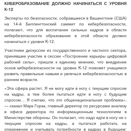
КИБЕРОБРАЗОВАНИЕ ДОЛЖНО НАЧИНАТЬСЯ С УРОВНЯ
К-12
Эксперты по безопасности, собравшиеся в Вашингтоне (США)
на 14-й Биллингтонский саммит по кибербезопасности,
полагают, что для воспитания сильных кадров в области
кибербезопасности образование в этой области должно
начинаться с уровня K-12.
Участники дискуссии из государственного и частного сектора,
принявшие участие в сессии «Построение карьеры цифровой
рабочей силы», пришли к единому мнению, что внедрение
основ кибербезопасности на уровне K-12 поможет учащимся
развить правильные навыки и увлечься кибербезопасностью в
раннем возрасте.
«Эта сфера растет. Я не могу идти в ногу с текущим спросом
на кадры, а тем более пытаться идти в ногу с будущим
спросом… Я считаю, что это общенациональная проблема»,
— сказал Марк Горак, главный директор по ресурсами анализу
в офисе директора по информационным технологиям в
Министерстве обороны. Он полагает, что надо идти в ногу не с
текущим спросом на кадры, а пытаться работать на
опережение и учитывать потребности в кадрах в будущем: