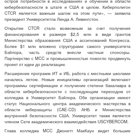
острой потребности в исследованиях и обучении в области
кибербезопасности в штате и США в целом. Киберполигон
CTCR является важным шагом на этом пути», — заявила
президент Университетла Линда А. Ливингстон.
Открытие CTCR стало возможным за счет получения
финансирования в размере $2,5 млн в виде грантов
Министерства образования США и ассигнований Конгресса.
Более $1 млн вложено структурами самого университета
Бэйлора, часть средств внесли частные спонсоры.
Партнерство с MCC и промышленностью помогло продвинуть
проект от идеи до реализации.
Расширение программ ИТ и ИБ, работа с местными школами
начались летом. Новые инициативы организаций включают
программы сертификации и получение степени бакалавра в
области кибербезопасности с последующим переходом от
колледжа в Университет Бэйлора. Обе организации имеют
статус Национального центра академического мастерства в
области киберзащиты (CAE-CD) АНБ и Министерства
внутренней безопасности США. Университет также является
членом Сети академического взаимодействия USCYBERCOM.
Глава колледжа MCC Джонетт МакКаун видит большие