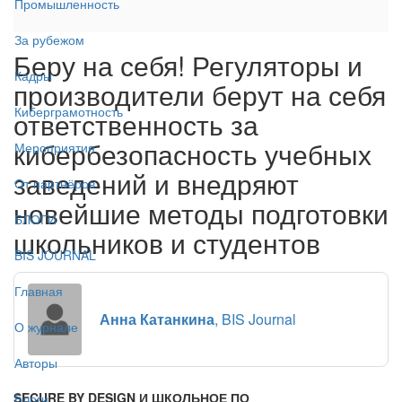
Промышленность
За рубежом
Беру на себя! Регуляторы и
Кадры
производители берут на себя
Киберграмотность
ответственность за
кибербезопасность учебных
Мероприятия
заведений и внедряют
От партнёров
новейшие методы подготовки
БЛОГИ
школьников и студентов
BIS JOURNAL
Главная
Анна Катанкина
, BIS Journal
О журнале
Авторы
SECURE BY DESIGN И ШКОЛЬНОЕ ПО
Блоги