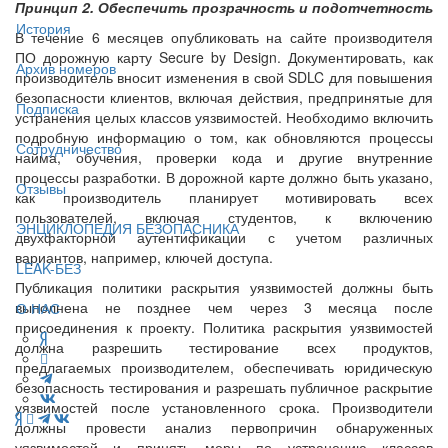
Принцип 2. Обеспечить прозрачность и подотчетность
История
В течение 6 месяцев опубликовать на сайте производителя
ПО дорожную карту Secure by Design. Документировать, как
Архив номеров
производитель вносит изменения в свой SDLC для повышения
безопасности клиентов, включая действия, предпринятые для
Подписка
устранения целых классов уязвимостей. Необходимо включить
подробную информацию о том, как обновляются процессы
Сотрудничество
найма, обучения, проверки кода и другие внутренние
процессы разработки. В дорожной карте должно быть указано,
Отзывы
как производитель планирует мотивировать всех
пользователей, включая студентов, к включению
ЭНЦИКЛОПЕДИЯ БЕЗОПАСНИКА
двухфакторной аутентификации с учетом различных
вариантов, например, ключей доступа.
LEAK-БЕЗ
Публикация политики раскрытия уязвимостей должны быть
выполнена не позднее чем через 3 месяца после
О НАС
присоединения к проекту. Политика раскрытия уязвимостей
должна разрешить тестирование всех продуктов,
предлагаемых производителем, обеспечивать юридическую
безопасность тестирования и разрешать публичное раскрытие
уязвимостей после установленного срока. Производители
должны провести анализ первопричин обнаруженных
уязвимостей и принять меры по устранению классов