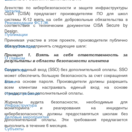
Агентство по кибербезопасности и защите инфраструктуры
Читалка
США (CISA) предлагает производителям ПО для школ
системы K-12 взять на себя добровольные обязательства в
Рекомендации ФСТЭК
соответствии с техническим документом CISA Secure by
Design.
Публикации
Принимая участие в этом проекте, производители публично
обязуются предпринять следующие шаги:
Все публикации
Принцип 1. Взять на себя ответственность за
О главном
результаты в области безопасности клиентов
Создать единый вход (SSO) без дополнительной оплаты. SSO
Регуляторы
может обеспечить большую безопасность за счет сокращения
атак на основе пароля. Производители должны разрешить
Банки
всем клиентам настраивать единый вход на основе
стандартов без дополнительной оплаты.
Угрозы и решения
Журналы аудита безопасности, необходимые для
Инфраструктура
мониторинга и реагирования на инциденты
кибербезопасности, должны предоставляться школам без
Деловые мероприятия
дополнительной оплаты. Эти требования предлагается
выполнить в течение 6 месяцев.
Субъекты