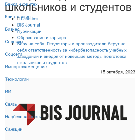
школьников и студентов
Банки и финтех
Криптоактивы
Главная
BIS Journal
Бизнес
Публикации
Образование и карьера
Сервисы
Беру на себя! Регуляторы и производители берут на
себя ответственность за кибербезопасность учебных
Соцсети
заведений и внедряют новейшие методы подготовки
школьников и студентов
Импортозамещение
15 октября, 2023
Технологии
ИИ
Связь
Нацбезопасность
Санкции