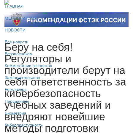
ГЛАВНАЯ
МЕРОПРИЯТИЯ
НОВОСТИ
Беру на себя!
Все новости
Регуляторы и
Безопасникам
производители берут на
Комментарии экспертов
себя ответственность за
Законодательство
кибербезопасность
Регуляторы
учебных заведений и
Персданные
внедряют новейшие
Биометрия
методы подготовки
Киберпреступность