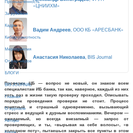
Промышленность
«ЦНИИХМ»
За рубежом
Кадры
Вадим Андреев
, ООО КБ «АРЕСБАНК»
Киберграмотность
Мероприятия
Анастасия Николаева
, BIS Journal
От партнёров
БЛОГИ
Проверки ЦБ — вопрос не новый, он знаком всем
BIS JOURNAL
специалистам ИБ банка, так как, наверное, каждый из них
хоть раз в жизни такую проверку проходил. Описывать
Главная
порядок проведения проверки не стоит. Процесс
понятный и страшный одновременно, вызывающий
О журнале
стресс и ведущий к дурным воспоминаниям. Вечером —
ожидаемый, но всегда внезапный — запрос от
Авторы
проверяющих, и ты, «вырывая на себе волосы», «в
холодном поту», пытаешься закрыть все пункты в этом
Блоги