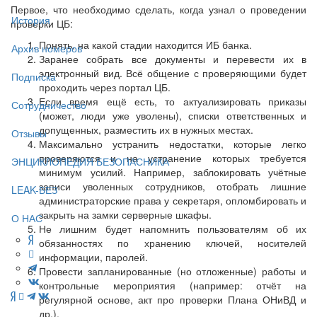
Первое, что необходимо сделать, когда узнал о проведении
История
проверки ЦБ:
Понять, на какой стадии находится ИБ банка.
Архив номеров
Заранее собрать все документы и перевести их в
электронный вид. Всё общение с проверяющими будет
Подписка
проходить через портал ЦБ.
Если время ещё есть, то актуализировать приказы
Сотрудничество
(может, люди уже уволены), списки ответственных и
допущенных, разместить их в нужных местах.
Отзывы
Максимально устранить недостатки, которые легко
проверяются и на устранение которых требуется
ЭНЦИКЛОПЕДИЯ БЕЗОПАСНИКА
минимум усилий. Например, заблокировать учётные
записи уволенных сотрудников, отобрать лишние
LEAK-БЕЗ
администраторские права у секретаря, опломбировать и
закрыть на замки серверные шкафы.
О НАС
Не лишним будет напомнить пользователям об их
обязанностях по хранению ключей, носителей
информации, паролей.
Провести запланированные (но отложенные) работы и
контрольные мероприятия (например: отчёт на
регулярной основе, акт про проверки Плана ОНиВД и
др.).