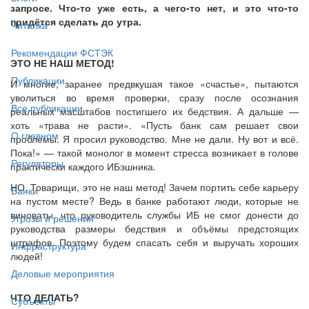
запросе. Что-то уже есть, а чего-то нет, и это что-то
придётся сделать до утра.
Читалка
Рекомендации ФСТЭК
ЭТО НЕ НАШ МЕТОД!
Публикации
И многие, заранее предвкушая такое «счастье», пытаются
уволиться во время проверки, сразу после осознания
Все публикации
реальных масштабов постигшего их бедствия. А дальше —
хоть «трава не расти». «Пусть банк сам решает свои
О главном
проблемы. Я просил руководство. Мне не дали. Ну вот и всё.
Пока!» — такой монолог в момент стресса возникает в голове
Регуляторы
практически каждого ИБэшника.
НО. Товарищи, это не наш метод! Зачем портить себе карьеру
Банки
на пустом месте? Ведь в банке работают люди, которые не
виноваты, что руководитель службы ИБ не смог донести до
Угрозы и решения
руководства размеры бедствия и объёмы предстоящих
штрафов. Поэтому будем спасать себя и выручать хороших
Инфраструктура
людей!
Деловые мероприятия
ЧТО ДЕЛАТЬ?
Субъекты