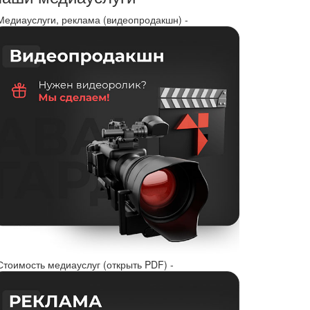
 Медиауслуги, реклама (видеопродакшн) -
Стоимость медиауслуг (открыть PDF) -