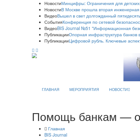
Новости
Минцифры: Ограничения для детских
Новости
В Москве прошла вторая инженерная
Видео
Вышел в свет долгожданный пятидесяты
События
Конференция по сетевой безопаснос
Видео
BIS Journal №51 "Информационная без
Публикации
Опорная инфраструктура банков в
Публикации
Цифровой рубль. Ключевые аспек
ГЛАВНАЯ
МЕРОПРИЯТИЯ
НОВОСТИ
Помощь банкам — он
Главная
BIS Journal