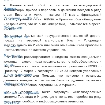
– Компьютерный сбой в системе железнодорожной
Читалка
сигнализации привёл к перебоям в движении поездов в ряде
стран Европы и Азии, – заявил 17 марта французский
Рекомендации ФСТЭК
железнодорожный гигант Alstom. – Причины сбоя обнаружены
и устраняются, это не была кибератака, – отмечается в пресс-
Публикации
релизе.
По данным Итальянской государственной железной дороги,
Все публикации
поезда на ключевой магистрали Рим – Флоренция
задерживались на 2 часа или были отменены из-за проблем в
О главном
централизованной системе управления.
Регуляторы
– В Польше расследованием инцидента занята специальная
команда, – заявил глава правительства по кибербезопасности
Банки
Януш Цешински. Внезапное отключение произошло в 03:00 по
Гринвичу 17 марта и затронуло 19 из 33 центров управления
Угрозы и решения
железными дорогами Польши, что привело к остановке
движения поездов, в том числе были затруднены перевозки
Инфраструктура
беженцев из районов, пограничных с Украиной.
Сбои в управлении также затронули железнодорожные
Деловые мероприятия
системы Таиланда и Индии, где отмечались перебои на ряде
маршрутов, сообщили информационные агентства.
Субъекты