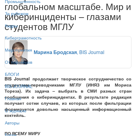
Промышленность
глобальном масштабе. Мир и
киберинциденты – глазами
За рубежом
студентов МГЛУ
Кадры
Киберграмотность
Мероприятия
Марина Бродская
, BIS Journal
От партнёров
БЛОГИ
BIS Journal продолжает творческое сотрудничество со
студентами-переводчиками МГЛУ (ИНЯЗ им Мориса
BIS JOURNAL
Тореза). Их задача – выбрать в СМИ разных стран
сообщения о киберинцидентах. В результате редакция
Главная
получает сотни случаев, из которых после фильтрации
формируется довольно насыщенный информационный
О журнале
коктейль.
Авторы
ПО ВСЕМУ МИРУ
Блоги