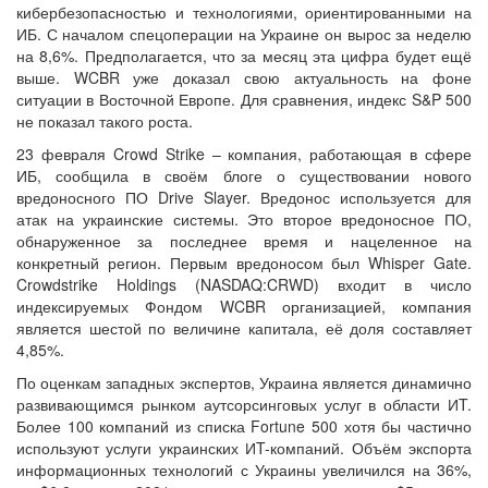
кибербезопасностью и технологиями, ориентированными на
ИБ. С началом спецоперации на Украине он вырос за неделю
на 8,6%. Предполагается, что за месяц эта цифра будет ещё
выше. WCBR уже доказал свою актуальность на фоне
ситуации в Восточной Европе. Для сравнения, индекс S&P 500
не показал такого роста.
23 февраля Crowd Strike – компания, работающая в сфере
ИБ, сообщила в своём блоге о существовании нового
вредоносного ПО Drive Slayer. Вредонос используется для
атак на украинские системы. Это второе вредоносное ПО,
обнаруженное за последнее время и нацеленное на
конкретный регион. Первым вредоносом был Whisper Gate.
Crowdstrike Holdings (NASDAQ:CRWD) входит в число
индексируемых Фондом WCBR организацией, компания
является шестой по величине капитала, её доля составляет
4,85%.
По оценкам западных экспертов, Украина является динамично
развивающимся рынком аутсорсинговых услуг в области ИT.
Более 100 компаний из списка Fortune 500 хотя бы частично
используют услуги украинских ИT-компаний. Объём экспорта
информационных технологий с Украины увеличился на 36%,