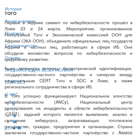
История
ТОГО
Архив номеров
Первый в Африке саммит по кибербезопасности прошёл в
Ломе 23 и 24 марта. Мероприятие, организованное
Подписка
Республикой Того и Экономической комиссией ООН для
Африки (ЭКА ООН), объединило официальных лиц государств
Сотрудничество
Африки и частных лиц, работающих в сфере ИБ. Они
обсудили множество вопросов по кибербезопасности и
Отзывы
цифровому развитию.
Были затронуты вопросы биометрической идентификации,
ЭНЦИКЛОПЕДИЯ БЕЗОПАСНИКА
государственно-частного партнёрства и синергии между
национальным CERT Того и SOC в Ломе, а также
LEAK-БЕЗ
регионального сотрудничества в сфере ИБ.
О НАС
В Того успешно функционируют Национальное агентство
кибербезопасности (ANCy), Национальный центр
реагирования на инциденты в области кибербезопасности
(CERT), задачей которого является выявление, анализ и
смягчение киберугроз, затрагивающих тоголезское
государство, граждан, предприятия и организации. Страна
заключила государственно-частное партнёрство с Asseco