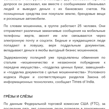
допросе он рассказал, как вместе с сообщниками обманывал
людей и выводил деньги с их банковских счетов. На
похищенные средства они покупали землю, брендовые вещи
и роскошные автомобили.
По словам мошенника, в группе работают 25 человек. Они
отправляют различные заманчивые сообщения на мобильные
телефоны жертв, звонят им или связываются через
электронную почту и соцсети. Бедные и нуждающиеся люди
попадают в ловушку, веря поддельным документам,
вкладывают деньги в якобы выгодный бизнес мошенников.
Задержанному полицией уже предъявлены обвинения по
статьям «мошенничество и незаконное побуждение к
передаче имущества», «подделка ценных бумаг, завещаний»
и «подделка документов с целью мошенничества» Уголовного
кодекса Индии и соответствующих разделов Закона об
информационных технологиях, сообщает Times of India.
ГРЁЗЫ И СЛЁЗЫ
По данным Федеральной торговой комиссии США (FTC), за
последние пять лет одинокие люди потеряли в приложениях