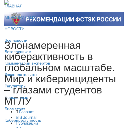
ГЛАВНАЯ
МЕРОПРИЯТИЯ
НОВОСТИ
Злонамеренная
Все новости
киберактивность в
Безопасникам
глобальном масштабе.
Комментарии экспертов
Мир и киберинциденты
Законодательство
– глазами студентов
Регуляторы
МГЛУ
Персданные
Биометрия
Главная
BIS Journal
Киберпреступность
Публикации