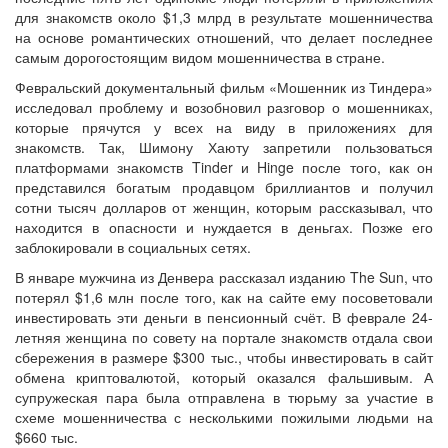
для знакомств около $1,3 млрд в результате мошенничества
на основе романтических отношений, что делает последнее
самым дорогостоящим видом мошенничества в стране.
Февральский документальный фильм «Мошенник из Тиндера»
исследовал проблему и возобновил разговор о мошенниках,
которые прячутся у всех на виду в приложениях для
знакомств. Так, Шимону Хаюту запретили пользоваться
платформами знакомств Tinder и Hinge после того, как он
представился богатым продавцом бриллиантов и получил
сотни тысяч долларов от женщин, которым рассказывал, что
находится в опасности и нуждается в деньгах. Позже его
заблокировали в социальных сетях.
В январе мужчина из Денвера рассказал изданию The Sun, что
потерял $1,6 млн после того, как на сайте ему посоветовали
инвестировать эти деньги в пенсионный счёт. В феврале 24-
летняя женщина по совету на портале знакомств отдала свои
сбережения в размере $300 тыс., чтобы инвестировать в сайт
обмена криптовалютой, который оказался фальшивым. А
супружеская пара была отправлена в тюрьму за участие в
схеме мошенничества с несколькими пожилыми людьми на
$660 тыс.