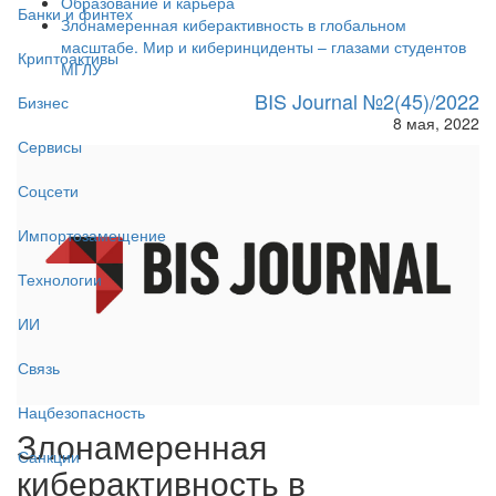
Образование и карьера
Банки и финтех
Злонамеренная киберактивность в глобальном
масштабе. Мир и киберинциденты – глазами студентов
Криптоактивы
МГЛУ
BIS Journal №2(45)/2022
Бизнес
8 мая, 2022
Сервисы
Соцсети
Импортозамещение
Технологии
ИИ
Связь
Нацбезопасность
Злонамеренная
Санкции
киберактивность в