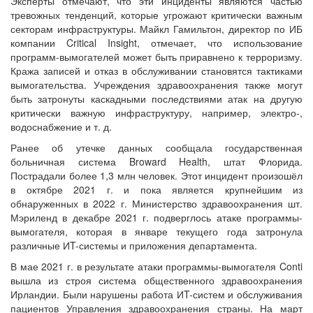
Эксперты отмечают, что эти инциденты являются частью
тревожных тенденций, которые угрожают критически важным
секторам инфраструктуры. Майкл Гамильтон, директор по ИБ
компании Critical Insight, отмечает, что использование
программ-вымогателей может быть приравнено к терроризму.
Кража записей и отказ в обслуживании становятся тактиками
вымогательства. Учреждения здравоохранения также могут
быть затронуты каскадными последствиями атак на другую
критически важную инфраструктуру, например, электро-,
водоснабжение и т. д.
Ранее об утечке данных сообщала государственная
больничная система Broward Health, штат Флорида.
Пострадали более 1,3 млн человек. Этот инцидент произошёл
в октябре 2021 г. и пока является крупнейшим из
обнаруженных в 2022 г. Министерство здравоохранения шт.
Мэриленд в декабре 2021 г. подверглось атаке программы-
вымогателя, которая в январе текущего года затронула
различные ИT-системы и приложения департамента.
В мае 2021 г. в результате атаки программы-вымогателя Conti
вышла из строя система общественного здравоохранения
Ирландии. Были нарушены работа ИT-систем и обслуживания
пациентов Управления здравоохранения страны. На март