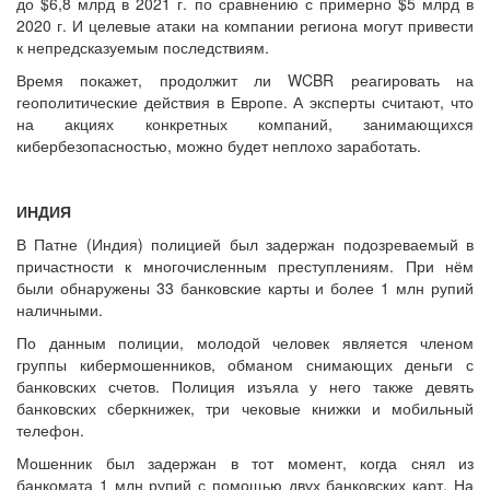
до $6,8 млрд в 2021 г. по сравнению с примерно $5 млрд в
2020 г. И целевые атаки на компании региона могут привести
к непредсказуемым последствиям.
Время покажет, продолжит ли WCBR реагировать на
геополитические действия в Европе. А эксперты считают, что
на акциях конкретных компаний, занимающихся
кибербезопасностью, можно будет неплохо заработать.
ИНДИЯ
В Патне (Индия) полицией был задержан подозреваемый в
причастности к многочисленным преступлениям. При нём
были обнаружены 33 банковские карты и более 1 млн рупий
наличными.
По данным полиции, молодой человек является членом
группы кибермошенников, обманом снимающих деньги с
банковских счетов. Полиция изъяла у него также девять
банковских сберкнижек, три чековые книжки и мобильный
телефон.
Мошенник был задержан в тот момент, когда снял из
банкомата 1 млн рупий с помощью двух банковских карт. На