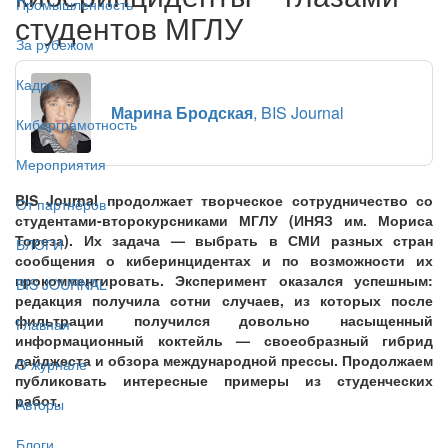
Промышленность
студентов МГЛУ
За рубежом
Кадры
Марина Бродская
, BIS Journal
Киберграмотность
Мероприятия
BIS Journal продолжает творческое сотрудничество со
От партнёров
студентами-второкурсниками МГЛУ (ИНЯЗ им. Мориса
Тореза). Их задача — выбрать в СМИ разных стран
БЛОГИ
сообщения о киберинцидентах и по возможности их
прокомментировать. Эксперимент оказался успешным:
BIS JOURNAL
редакция получила сотни случаев, из которых после
фильтрации получился довольно насыщенный
Главная
информационный коктейль — своеобразный гибрид
дайджеста и обзора международной прессы. Продолжаем
О журнале
публиковать интересные примеры из студенческих
работ.
Авторы
Блоги