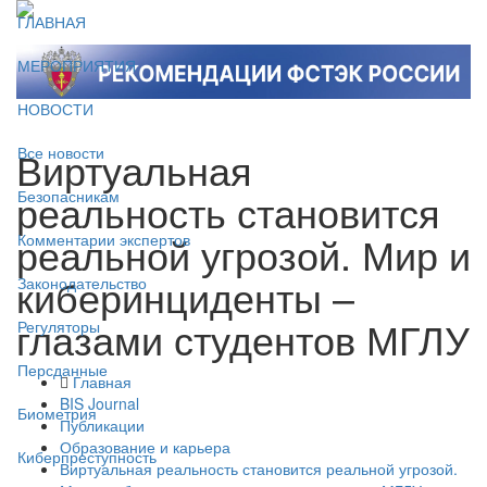
ГЛАВНАЯ
МЕРОПРИЯТИЯ
НОВОСТИ
Виртуальная
Все новости
реальность становится
Безопасникам
реальной угрозой. Мир и
Комментарии экспертов
киберинциденты –
Законодательство
глазами студентов МГЛУ
Регуляторы
Персданные
Главная
BIS Journal
Биометрия
Публикации
Образование и карьера
Киберпреступность
Виртуальная реальность становится реальной угрозой.