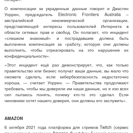
О компенсации за украденные данные говорит и Джастин
Уоррен, председатель Electronic Frontiers Australia –
австралийской некоммерческой организации,
представляющей интересы пользователей Интернета в
области сетевых прав и свобод. Он полагает, что инцидент
«слишком знакомый» и пострадавшим должна быть
выплачена компенсация за «работу, которую они должны
выполнить, чтобы отреагировать на это нарушение их
конфиденциальности».
«Этот инцидент ещё раз демонстрирует, что, как только
правительство или бизнес получат ваши данные, вы мало что
сможете сделать, если кибербезопасность недостаточно
хороша, — считает Уоррен. — Правительства продолжают
требовать, чтобы мы доверяли им наши данные, но я изо всех
сил пытаюсь понять, почему кто-то это сделал. Если
чиновники хотят нашего доверия, они должны его заслужить».
AMAZON
6 октября 2021 года платформа для стримов Twitch (сервис
принадлежит компании Amazon Джеффри Безоса) потерпела