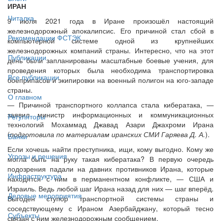
ИРАН
Читалка
9 июля 2021 года в Иране произошёл настоящий
железнодорожный апокалипсис. Его причиной стал сбой в
Рекомендации ФСТЭК
компьютерной системе одной из крупнейших
железнодорожных компаний страны. Интересно, что на этот
Публикации
день были запланированы масштабные боевые учения, для
проведения которых была необходима транспортировка
Все публикации
боеприпасов и экипировки на военный полигон на юго-западе
страны.
О главном
— Причиной транспортного коллапса стала кибератака, —
заявил министр информационных и коммуникационных
Регуляторы
технологий Мохаммад Джавад Азари Джахроми Ирана
(
подготовила по материалам иранских СМИ Гаряева Д. А.
).
Банки
Если хочешь найти преступника, ищи, кому выгодно. Кому же
Угрозы и решения
могла быть на руку такая кибератака? В первую очередь
подозрения падали на давних противников Ирана, которые
Инфраструктура
находятся с ним в перманентном конфликте, — США и
Израиль. Ведь любой шаг Ирана назад для них — шаг вперёд.
Деловые мероприятия
Выгоден ступор транспортной системы страны и
соседствующему с Ираном Азербайджану, который тесно
Субъекты
связан с ним железнодорожным сообщением.