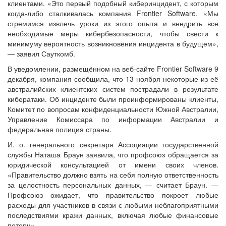
клиентами. «Это первый подобный киберинцидент, с которым
когда-либо сталкивалась компания Frontier Software. «Мы
стремимся извлечь уроки из этого опыта и внедрить все
необходимые меры кибербезопасности, чтобы свести к
минимуму вероятность возникновения инцидента в будущем»,
— заявил Сауткомб.
В уведомлении, размещённом на веб-сайте Frontier Software 9
декабря, компания сообщила, что 13 ноября некоторые из её
австралийских клиентских систем пострадали в результате
кибератаки. Об инциденте были проинформированы клиенты,
Комитет по вопросам конфиденциальности Южной Австралии,
Управление Комиссара по информации Австралии и
федеральная полиция страны.
И. о. генерального секретаря Ассоциации государственной
службы Наташа Браун заявила, что профсоюз обращается за
юридической консультацией от имени своих членов.
«Правительство должно взять на себя полную ответственность
за целостность персональных данных, — считает Браун. —
Профсоюз ожидает, что правительство покроет любые
расходы для участников в связи с любыми неблагоприятными
последствиями кражи данных, включая любые финансовые
потери».