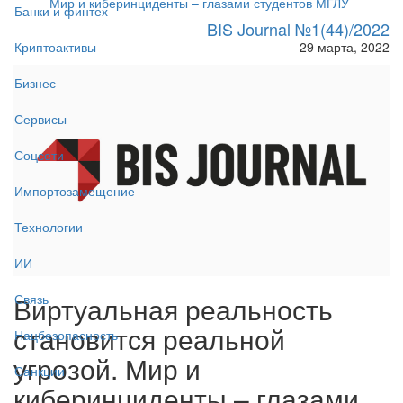
Мир и киберинциденты – глазами студентов МГЛУ
Банки и финтех
BIS Journal №1(44)/2022
29 марта, 2022
Криптоактивы
Бизнес
Сервисы
Соцсети
Импортозамещение
Технологии
ИИ
Виртуальная реальность
Связь
становится реальной
Нацбезопасность
угрозой. Мир и
Санкции
киберинциденты – глазами