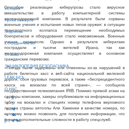
Способом реализации киберугрозы стало вирусное
История
вмешательство в работу компьютерной системы
железнодорожной компании. В результате были сорваны
Архив номеров
военные учения и испытания новых типов оружия: в ситуации
транспортного коллапса перемещение необходимых
Подписка
боеприпасов и оборудования стало невозможным. Военные
учения перенесли. Однако в результате кибератаки
Сотрудничество
пострадали и тысячи жителей Ирана, так как
железнодорожная компания осуществляет в основном
Отзывы
гражданские перевозки.
ЭНЦИКЛОПЕДИЯ БЕЗОПАСНИКА
«Поезда были задержаны или отменены из-за нарушений в
работе билетных касс и веб-сайта национальной железной
LEAK-БЕЗ
дороги, сбоя грузовых перевозок, а также «беспрецедентного
хаоса на вокзалах по всей стране», — сообщила
О НАС
государственная телекомпания IRIB. Помимо прямой атаки на
серверы компании, хакеры опубликовали на информационных
табло на вокзалах и станциях номер телефона верховного
лидера страны аятоллы Али Хаменеи в качестве номера, по
которому можно позвонить для получения информации, что
внесло дополнительные сложности в работу спецслужб.