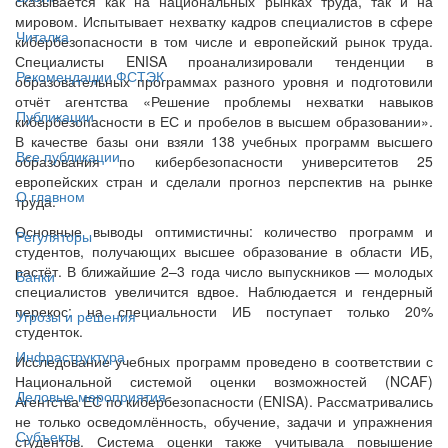
сказывается как на национальных рынках труда, так и на
мировом. Испытывает нехватку кадров специалистов в сфере
Читалка
кибербезопасности в том числе и европейский рынок труда.
Специалисты ENISA проанализировали тенденции в
Рекомендации ФСТЭК
образовательных программах разного уровня и подготовили
отчёт агентства «Решение проблемы нехватки навыков
Публикации
кибербезопасности в ЕС и пробелов в высшем образовании».
В качестве базы они взяли 138 учебных программ высшего
Все публикации
образования по кибербезопасности университетов 25
европейских стран и сделали прогноз перспектив на рынке
О главном
труда.
Основные выводы оптимистичны: количество программ и
Регуляторы
студентов, получающих высшее образование в области ИБ,
растёт. В ближайшие 2–3 года число выпускников — молодых
Банки
специалистов увеличится вдвое. Наблюдается и гендерный
перекос: на специальности ИБ поступает только 20%
Угрозы и решения
студенток.
Инфраструктура
Исследование учебных программ проведено в соответствии с
Национальной системой оценки возможностей (NCAF)
Деловые мероприятия
Агентства ЕС по кибербезопасности (ENISA). Рассматривались
не только осведомлённость, обучение, задачи и упражнения
Субъекты
студентов. Система оценки также учитывала повышение