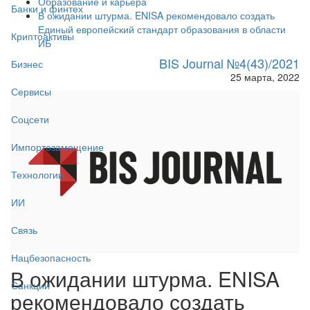
Образование и карьера
Банки и финтех
В ожидании штурма. ENISA рекомендовало создать
Единый европейский стандарт образования в области
Криптоактивы
ИБ
BIS Journal №4(43)/2021
Бизнес
25 марта, 2022
Сервисы
Соцсети
Импортозамещение
Технологии
ИИ
Связь
Нацбезопасность
В ожидании штурма. ENISA
Санкции
рекомендовало создать