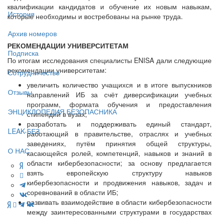
квалификации кандидатов и обучение их новым навыкам,
История
которые необходимы и востребованы на рынке труда.
Архив номеров
РЕКОМЕНДАЦИИ УНИВЕРСИТЕТАМ
Подписка
По итогам исследования специалисты ENISA дали следующие
рекомендации университетам:
Сотрудничество
увеличить количество учащихся и в итоге выпускников
Отзывы
направлений ИБ за счёт диверсификации учебных
программ, формата обучения и предоставления
ЭНЦИКЛОПЕДИЯ БЕЗОПАСНИКА
стипендий в вузах;
разработать и поддерживать единый стандарт,
LEAK-БЕЗ
работающий в правительстве, отраслях и учебных
заведениях, путём принятия общей структуры,
О НАС
касающейся ролей, компетенций, навыков и знаний в
области кибербезопасности; за основу предлагается
взять европейскую структуру навыков
кибербезопасности и продвижения навыков, задач и
соревнований в области ИБ;
развивать взаимодействие в области кибербезопасности
между заинтересованными структурами в государствах