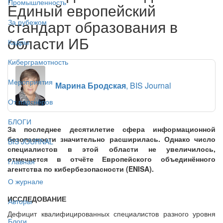
Промышленность
Единый европейский
стандарт образования в
За рубежом
области ИБ
Кадры
Киберграмотность
Мероприятия
Марина Бродская
, BIS Journal
От партнёров
БЛОГИ
За последнее десятилетие сфера информационной
безопасности значительно расширилась. Однако число
BIS JOURNAL
специалистов в этой области не увеличилось,
отмечается в отчёте Европейского объединённого
Главная
агентства по кибербезопасности (ENISA).
О журнале
ИССЛЕДОВАНИЕ
Авторы
Дефицит квалифицированных специалистов разного уровня
Блоги