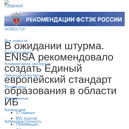
ГЛАВНАЯ
МЕРОПРИЯТИЯ
НОВОСТИ
В ожидании штурма.
Все новости
ENISA рекомендовало
Безопасникам
создать Единый
Комментарии экспертов
европейский стандарт
Законодательство
образования в области
Регуляторы
ИБ
Персданные
Биометрия
Главная
BIS Journal
Киберпреступность
Публикации