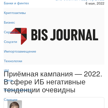
Банки и финтех
6 мая, 2022
Криптоактивы
Бизнес
Сервисы
Соцсети
Импортозамещение
Технологии
ИИ
Приёмная кампания — 2022.
В сфере ИБ негативные
Связь
тенденции очевидны
Нацбезопасность
Санкции