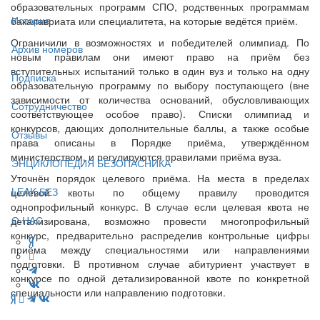
образовательных программ СПО, родственных программам
История
бакалавриата или специалитета, на которые ведётся приём.
Ограничили в возможностях и победителей олимпиад. По
Архив номеров
новым правилам они имеют право на приём без
вступительных испытаний только в один вуз и только на одну
Подписка
образовательную программу по выбору поступающего (вне
зависимости от количества оснований, обусловливающих
Сотрудничество
соответствующее особое право). Списки олимпиад и
конкурсов, дающих дополнительные баллы, а также особые
Отзывы
права описаны в Порядке приёма, утверждённом
министерством, и регулируются правилами приёма вуза.
ЭНЦИКЛОПЕДИЯ БЕЗОПАСНИКА
Уточнён порядок целевого приёма. На места в пределах
LEAK-БЕЗ
целевой квоты по общему правилу проводится
однопрофильный конкурс. В случае если целевая квота не
О НАС
детализирована, возможно провести многопрофильный
конкурс, предварительно распределив контрольные цифры
приёма между специальностями или направлениями
подготовки. В противном случае абитуриент участвует в
конкурсе по одной детализированной квоте по конкретной
специальности или направлению подготовки.