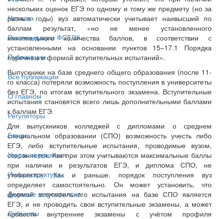
нескольких оценок ЕГЭ по одному и тому же предмету (но за
Читалка
разные годы) вуз автоматически учитывает наивысший по
баллам результат, «но не менее установленного
Рекомендации ФСТЭК
минимального количества баллов, в соответствии с
установленными на основании пунктов 15–17.1 Порядка
Публикации
перечнем и формой вступительных испытаний».
Выпускники на базе среднего общего образования (после 11-
Все публикации
го класса) потеряли возможность поступления в университеты
без ЕГЭ, по итогам вступительного экзамена. Вступительные
О главном
испытания становятся всего лишь дополнительными баллами
к баллам ЕГЭ.
Регуляторы
Для выпускников колледжей с дипломами о среднем
Банки
специальном образовании (СПО) возможность учесть либо
ЕГЭ, либо вступительные испытания, проводимые вузом,
Угрозы и решения
сохраняется. Как при этом учитываются максимальные баллы
при наличии и результатов ЕГЭ, и диплома СПО, не
Инфраструктура
уточняется. Как и раньше, порядок поступления вуз
определяет самостоятельно. Он может установить, что
Деловые мероприятия
формой вступительного испытания на базе СПО является
ЕГЭ, и не проводить свои вступительные экзамены, а может
Субъекты
провести внутренние экзамены с учётом профиля