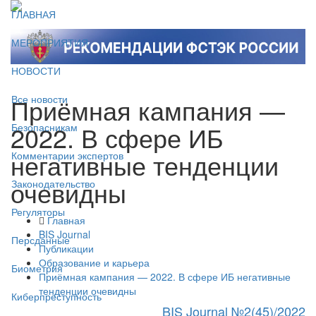
ГЛАВНАЯ
МЕРОПРИЯТИЯ
НОВОСТИ
Приёмная кампания —
Все новости
2022. В сфере ИБ
Безопасникам
негативные тенденции
Комментарии экспертов
очевидны
Законодательство
Регуляторы
Главная
BIS Journal
Персданные
Публикации
Образование и карьера
Биометрия
Приёмная кампания — 2022. В сфере ИБ негативные
тенденции очевидны
Киберпреступность
BIS Journal №2(45)/2022