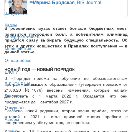
Промышленность
Марина Бродская
, BIS Journal
За рубежом
Кадры
В российских вузах станет больше бюджетных мест,
понизится проходной балл, а победителям олимпиад
Киберграмотность
придётся сразу выбирать будущую специальность. Об
этих и других новшествах в Правилах поступления — в
Мероприятия
данной статье.
От партнёров
НОВЫЙ ГОД — НОВЫЙ ПОРЯДОК
БЛОГИ
В «Порядок приёма на обучение по образовательным
BIS JOURNAL
программам высшего образования» (утверждён приказом от
21.08.20 №1076) внесены изменения, которые начали
Главная
действовать с 1 марта 2022 г. Ожидается, что они
продержатся до 1 сентября 2027 г.
О журнале
Согласно новой редакции, вторая волна приёма, отказ от
которой в 2021 г. стал причиной многих проблем с
Авторы
поступлением у абитуриентов, не вернётся.
Блоги
Уточнён п. 18 Правил, который уточнил, что при наличии