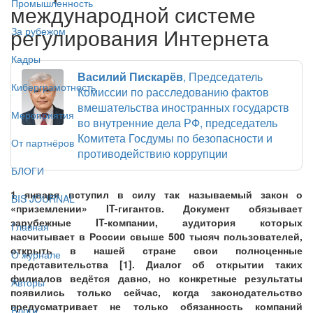
Промышленность
международной системе
регулирования Интернета
За рубежом
Кадры
Василий Пискарёв
, Председатель
Киберграмотность
Комиссии по расследованию фактов
вмешательства иностранных государств
Мероприятия
во внутренние дела РФ, председатель
Комитета Госдумы по безопасности и
От партнёров
противодействию коррупции
БЛОГИ
1 января вступил в силу так называемый закон о
BIS JOURNAL
«приземлении» IT-гигантов. Документ обязывает
зарубежные IT-компании, аудитория которых
Главная
насчитывает в России свыше 500 тысяч пользователей,
открыть в нашей стране свои полноценные
О журнале
представительства [1]. Диалог об открытии таких
филиалов ведётся давно, но конкретные результаты
Авторы
появились только сейчас, когда законодательство
предусматривает не только обязанность компаний
Блоги