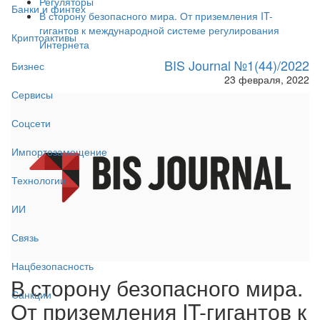
Регуляторы
Банки и финтех
В сторону безопасного мира. От приземления IT-
гигантов к международной системе регулирования
Криптоактивы
Интернета
BIS Journal №1(44)/2022
Бизнес
23 февраля, 2022
Сервисы
Соцсети
Импортозамещение
Технологии
ИИ
Связь
Нацбезопасность
В сторону безопасного мира.
Санкции
От приземления IT-гигантов к