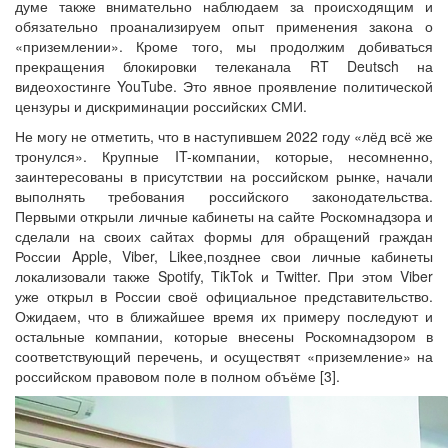
думе также внимательно наблюдаем за происходящим и
обязательно проанализируем опыт применения закона о
«приземлении». Кроме того, мы продолжим добиваться
прекращения блокировки телеканала RT Deutsch на
видеохостинге YouTube. Это явное проявление политической
цензуры и дискриминации российских СМИ.
Не могу не отметить, что в наступившем 2022 году «лёд всё же
тронулся». Крупные IT-компании, которые, несомненно,
заинтересованы в присутствии на российском рынке, начали
выполнять требования российского законодательства.
Первыми открыли личные кабинеты на сайте Роскомнадзора и
сделали на своих сайтах формы для обращений граждан
России Apple, Viber, Likee,позднее свои личные кабинеты
локализовали также Spotify, TikTok и Twitter. При этом Viber
уже открыл в России своё официальное представительство.
Ожидаем, что в ближайшее время их примеру последуют и
остальные компании, которые внесены Роскомнадзором в
соответствующий перечень, и осуществят «приземление» на
российском правовом поле в полном объёме [3].