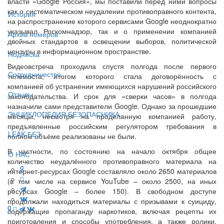
власти «Google Россия», мы поставили перед ними вопросы
как о систематическом неудалении противоправного контента,
История
на распространение которого сервисами Google неоднократно
указывал Роскомнадзор, так и о применении компанией
Архив номеров
двойных стандартов в освещении выборов, политической
цензуры в информационном пространстве.
Подписка
Видеовстреча проходила спустя полгода после первого
Сотрудничество
телемоста, итогом которого стала договорённость с
компанией об устранении имеющихся нарушений российского
Отзывы
законодательства. И срок для «сверки часов» в полгода
назначили сами представители Google. Однако за прошедшие
ЭНЦИКЛОПЕДИЯ БЕЗОПАСНИКА
месяцы, несмотря на проделанную компанией работу,
предъявленные российским регулятором требования в
LEAK-БЕЗ
полном объёме реализованы не были.
В частности, по состоянию на начало октября общее
О НАС
количество неудалённого противоправного материала на
интернет-ресурсах Google составляло около 2650 материалов
(в том числе на сервисе YouTube – около 2500, на иных
ресурсах Google – более 150). В свободном доступе
продолжали находиться материалы с призывами к суициду,
содержащие пропаганду наркотиков, включая рецепты их
приготовления и способы употребления, а также ролики,