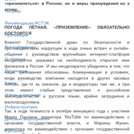
«приземлиться» в России, но и меры принуждения их к
этому.
Читалка
Рекомендации ФСТЭК
ПОГОДА ЛЁТНАЯ, «ПРИЗЕМЛЕНИЕ» ОБЯЗАТЕЛЬНО
СОСТОИТСЯ
Публикации
Комитет Государственной думы по безопасности и
Все публикации
противодействию коррупции в ходе очных встреч и онлайн-
общения с руководством крупнейших интернет-платформ
О главном
неоднократно указывал на необходимость открытия ими
филиалов в России. И мы неоднократно убедились в том, что
Регуляторы
наши требования обоснованы. Коммуникация в условиях,
когда руководство компании находится в других часовых
Банки
поясах, где-то за океаном, да и модераторы там же, и при
этом имеют слабые представления о российском
Угрозы и решения
законодательстве и русском языке, крайне затруднена и
малопродуктивна.
Инфраструктура
Так, в ходе телемоста в октябре минувшего года с участием
Марко Панчини, директора YouTube по взаимодействию с
Деловые мероприятия
органами государственной власти, и Марины Жунич,
директора по взаимодействию с органами государственной
Субъекты