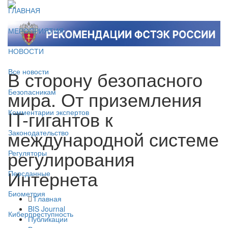
ГЛАВНАЯ
МЕРОПРИЯТИЯ
НОВОСТИ
В сторону безопасного
Все новости
мира. От приземления
Безопасникам
IT-гигантов к
Комментарии экспертов
международной системе
Законодательство
регулирования
Регуляторы
Интернета
Персданные
Биометрия
Главная
BIS Journal
Киберпреступность
Публикации