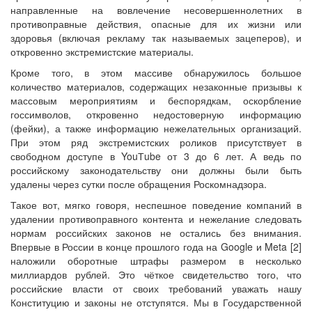
направленные на вовлечение несовершеннолетних в
противоправные действия, опасные для их жизни или
здоровья (включая рекламу так называемых зацеперов), и
откровенно экстремистские материалы.
Кроме того, в этом массиве обнаружилось большое
количество материалов, содержащих незаконные призывы к
массовым мероприятиям и беспорядкам, оскорбление
госсимволов, откровенно недостоверную информацию
(фейки), а также информацию нежелательных организаций.
При этом ряд экстремистских роликов присутствует в
свободном доступе в YouТube от 3 до 6 лет. А ведь по
российскому законодательству они должны были быть
удалены через сутки после обращения Роскомнадзора.
Такое вот, мягко говоря, неспешное поведение компаний в
удалении противоправного контента и нежелание следовать
нормам российских законов не остались без внимания.
Впервые в России в конце прошлого года на Google и Meta [2]
наложили оборотные штрафы размером в несколько
миллиардов рублей. Это чёткое свидетельство того, что
российские власти от своих требований уважать нашу
Конституцию и законы не отступятся. Мы в Государственной