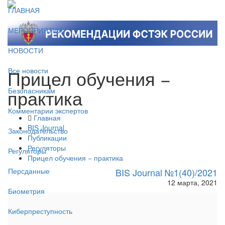
ГЛАВНАЯ
МЕРОПРИЯТИЯ
НОВОСТИ
Прицел обучения −
Все новости
практика
Безопасникам
Комментарии экспертов
Главная
BIS Journal
Законодательство
Публикации
Регуляторы
Регуляторы
Прицел обучения − практика
BIS Journal №1(40)/2021
Персданные
12 марта, 2021
Биометрия
Киберпреступность