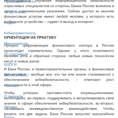
Необходимость обучения информационной безопасности
Промышленность
отраслевых специалистов со стороны Банка России возникла в
связи с современными реалиями. Сейчас доступ ко многим
За рубежом
финансовым услугам имеет любой человек, у которого есть
мобильное устройство − гаджет и выход в интернет.
Кадры
Киберграмотность
ОРИЕНТАЦИЯ НА ПРАКТИКУ
Мероприятия
Процесс цифровизации финансового сектора в России
происходит стремительно. Однако у этого позитивного
От партнёров
явления есть и обратная сторона: любые новые технологии
несут и новые риски.
БЛОГИ
И Банк России, и правоохранительные органы, и финансовые
организации – вообще все, кто так или иначе сталкивается с
BIS JOURNAL
обеспечением кибербезопасности, − отмечают рост
преступности в этой сфере.
Главная
Чтобы успешно противостоять злоумышленникам,
О журнале
необходимо, во-первых, поддерживать и актуализировать свои
знания в сфере обеспечения кибербезопасности, во-вторых,
Авторы
налаживать межведомственное взаимодействие. Чтобы
решить эти две задачи, Банк России запустил масштабное
Блоги