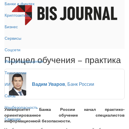
Банки и финтех
Криптоактивы
Бизнес
Сервисы
Соцсети
Прицел обучения − практика
Импортозамещение
Технологии
Вадим Уваров
, Банк России
ИИ
Связь
Нацбезопасность
Университет Банка России начал практико-
ориентированное обучение специалистов
Санкции
информационной безопасности.