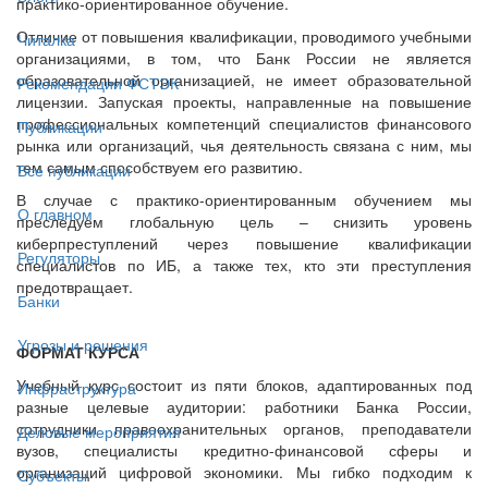
практико-ориентированное обучение.
Отличие от повышения квалификации, проводимого учебными
Читалка
организациями, в том, что Банк России не является
образовательной организацией, не имеет образовательной
Рекомендации ФСТЭК
лицензии. Запуская проекты, направленные на повышение
профессиональных компетенций специалистов финансового
Публикации
рынка или организаций, чья деятельность связана с ним, мы
тем самым способствуем его развитию.
Все публикации
В случае с практико-ориентированным обучением мы
О главном
преследуем глобальную цель – снизить уровень
киберпреступлений через повышение квалификации
Регуляторы
специалистов по ИБ, а также тех, кто эти преступления
предотвращает.
Банки
Угрозы и решения
ФОРМАТ КУРСА
Учебный курс состоит из пяти блоков, адаптированных под
Инфраструктура
разные целевые аудитории: работники Банка России,
сотрудники правоохранительных органов, преподаватели
Деловые мероприятия
вузов, специалисты кредитно-финансовой сферы и
организаций цифровой экономики. Мы гибко подходим к
Субъекты