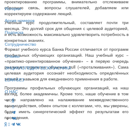
проектированию программы, внимательно отслеживаем
обратную связь, вопросы слушателей, добавляем или
История
корректируем содержание лекций.
Архив номеров
Учебный курс продолжительный, составляет почти три
месяца. Это долгий срок для общения с целевой аудиторией,
Подписка
и есть возможность максимально удовлетворить потребность в
конкретных знаниях.
Сотрудничество
Формат учебного курса Банка России отличается от программ
профильных обучающих организаций. Наш учебный курс −
Отзывы
«практико-ориентированное обучение» − в первую очередь
реализует стратегию обучения pull («проталкивания»). Сама
ЭНЦИКЛОПЕДИЯ БЕЗОПАСНИКА
целевая аудитория осознаёт необходимость определённых
знаний и навыков для ежедневного применения в работе.
LEAK-БЕЗ
Программы профильных обучающих организаций, на наш
О НАС
взгляд, более академичны. Кроме того, наше обучение в том
числе направлено на налаживание межведомственного
взаимодействия, обмен опытом с коллегами, что, мы уверены,
будет иметь синергетический эффект по результатам его
проведения.