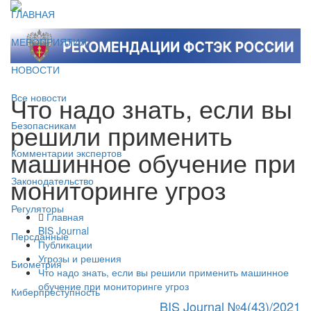
ГЛАВНАЯ
МЕРОПРИЯТИЯ
НОВОСТИ
Что надо знать, если вы
Все новости
решили применить
Безопасникам
машинное обучение при
Комментарии экспертов
мониторинге угроз
Законодательство
Регуляторы
Главная
BIS Journal
Персданные
Публикации
Угрозы и решения
Биометрия
Что надо знать, если вы решили применить машинное
обучение при мониторинге угроз
Киберпреступность
BIS Journal №4(43)/2021