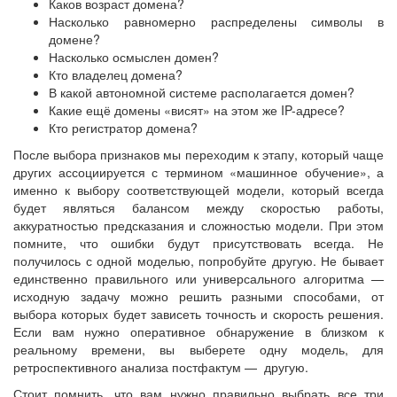
Каков возраст домена?
Насколько равномерно распределены символы в
домене?
Насколько осмыслен домен?
Кто владелец домена?
В какой автономной системе располагается домен?
Какие ещё домены «висят» на этом же IP-адресе?
Кто регистратор домена?
После выбора признаков мы переходим к этапу, который чаще
других ассоциируется с термином «машинное обучение», а
именно к выбору соответствующей модели, который всегда
будет являться балансом между скоростью работы,
аккуратностью предсказания и сложностью модели. При этом
помните, что ошибки будут присутствовать всегда. Не
получилось с одной моделью, попробуйте другую. Не бывает
единственно правильного или универсального алгоритма —
исходную задачу можно решить разными способами, от
выбора которых будет зависеть точность и скорость решения.
Если вам нужно оперативное обнаружение в близком к
реальному времени, вы выберете одну модель, для
ретроспективного анализа постфактум — другую.
Стоит помнить, что вам нужно правильно выбрать все три