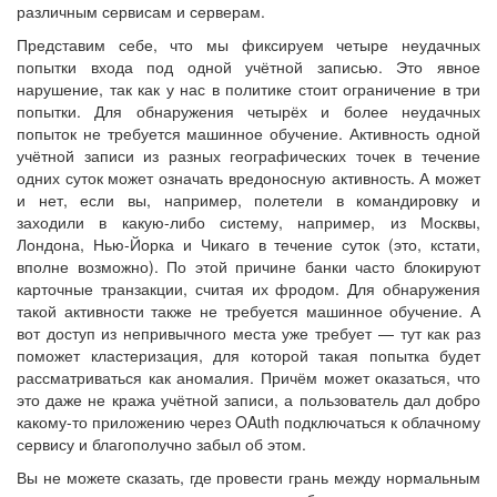
различным сервисам и серверам.
Представим себе, что мы фиксируем четыре неудачных
попытки входа под одной учётной записью. Это явное
нарушение, так как у нас в политике стоит ограничение в три
попытки. Для обнаружения четырёх и более неудачных
попыток не требуется машинное обучение. Активность одной
учётной записи из разных географических точек в течение
одних суток может означать вредоносную активность. А может
и нет, если вы, например, полетели в командировку и
заходили в какую-либо систему, например, из Москвы,
Лондона, Нью-Йорка и Чикаго в течение суток (это, кстати,
вполне возможно). По этой причине банки часто блокируют
карточные транзакции, считая их фродом. Для обнаружения
такой активности также не требуется машинное обучение. А
вот доступ из непривычного места уже требует — тут как раз
поможет кластеризация, для которой такая попытка будет
рассматриваться как аномалия. Причём может оказаться, что
это даже не кража учётной записи, а пользователь дал добро
какому-то приложению через OAuth подключаться к облачному
сервису и благополучно забыл об этом.
Вы не можете сказать, где провести грань между нормальным