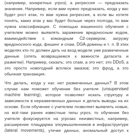
(например, конкретных угроз), а регрессия — предсказать
значение. Например, если вам нужно предсказать, когда у вас
будет рост атак, то вам нужна регрессия, а если вы хотите
понять, каких атак у вас будет больше через полгода, то вам
нужна классификация. С помощью машинного обучения с
учителем можно выявлять заражение вредоносным кодом,
взаимодействие с командным C2-сервером, загрузку
вредоносного кода, фишинг и спам, DGA-домены и т. п. В этих
моделях кто-то должен дать на вход модели уже размеченные
данные (опять возвращаемся к важности датасета и
разметки). Например, сказать: это спам, а это нет; это DDoS, а
это просто новогодний всплеск заказов; это фрод, а это
обычная транзакция.
Что делать, когда у нас нет размеченных данных? В этом
случае нам поможет обучение без учителя (unsupervised
machine learning), которое позволяет искать структуру и
зависимости в неразмеченных данных и делать выводы на их
основе. Если обучение с учителем позволяет выявлять новые,
но всё-таки ранее известные типы угроз, то обучение без
учителя фокусируется на угрозах неизвестных, например,
расширение плацдарма злоумышленников в инфраструктуре
(lateral movements), утечки данных, аномальный доступ к