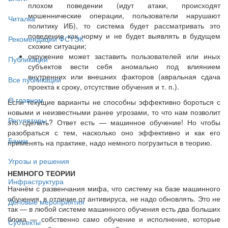
плохом поведении (идут атаки, происходят
мошеннические операции, пользователи нарушают
Читалка
политику ИБ), то система будет рассматривать это
поведение как норму и не будет выявлять в будущем
Рекомендации ФСТЭК
схожие ситуации;
окружение может заставить пользователей или иных
Публикации
субъектов вести себя аномально под влиянием
внутренних или внешних факторов (авральная сдача
Все публикации
проекта к сроку, отсутствие обучения и т. п.).
О главном
Если текущие варианты не способны эффективно бороться с
новыми и неизвестными ранее угрозами, то что нам позволит
Регуляторы
это сделать? Ответ есть — машинное обучение! Но чтобы
разобраться с тем, насколько оно эффективно и как его
Банки
применять на практике, надо немного погрузиться в теорию.
Угрозы и решения
НЕМНОГО ТЕОРИИ
Инфраструктура
Начнём с развенчания мифа, что систему на базе машинного
обучения, в отличие от антивируса, не надо обновлять. Это не
Деловые мероприятия
так — в любой системе машинного обучения есть два больших
блока — собственно само обучение и исполнение, которые
Субъекты