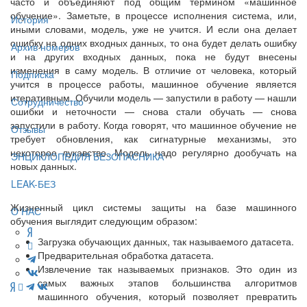
часто и объединяют под общим термином «машинное
обучение». Заметьте, в процессе исполнения система, или,
История
иными словами, модель, уже не учится. И если она делает
ошибку на одних входных данных, то она будет делать ошибку
Архив номеров
и на других входных данных, пока не будут внесены
изменения в саму модель. В отличие от человека, который
Подписка
учится в процессе работы, машинное обучение является
итеративным. Обучили модель — запустили в работу — нашли
Сотрудничество
ошибки и неточности — снова стали обучать — снова
запустили в работу. Когда говорят, что машинное обучение не
Отзывы
требует обновления, как сигнатурные механизмы, это
некоторое лукавство. Модель надо регулярно дообучать на
ЭНЦИКЛОПЕДИЯ БЕЗОПАСНИКА
новых данных.
LEAK-БЕЗ
Жизненный цикл системы защиты на базе машинного
О НАС
обучения выглядит следующим образом:
Загрузка обучающих данных, так называемого датасета.
Предварительная обработка датасета.
Извлечение так называемых признаков. Это один из
самых важных этапов большинства алгоритмов
машинного обучения, который позволяет превратить