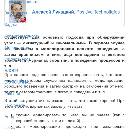
Промышленность
Алексей Лукацкий
, Positive Technoligies
За рубежом
Кадры
Киберграмотность
Существует два основных подхода при обнаружении
угроз — сигнатурный и «аномальный». В первом случае
Мероприятия
мы начинаем с моделирования плохого поведения, а
затем сравниваем с ним, ища совпадения в сетевом
От партнёров
трафике, в журналах событий, в поведении процессов и
т. п.
БЛОГИ
При данном подходе очень важно заранее знать, что такое
плохо! Во втором случае мы начинаем с моделирования
BIS JOURNAL
хорошего поведения и затем смотрим на отклонения от него;
также в сетевом трафике, в логах, в поведении и т. п.
Главная
В этой ситуации очень важно знать, что такое хорошо! При
О журнале
этом в обоих вариантах важно учитывать:
сложно моделировать то, чего вы не знаете (как с
Авторы
хорошей стороны, так и с плохой);
если моделирование происходит при изначально
Блоги