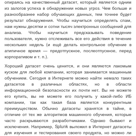
опираясь на качественный датасет, который является одним
из залогов успеха в обнаружении новых угроз. Чем больше и
разнообразнее набор обучающих данных, тем точнее будет
результат обнаружения. Чтобы научиться определять спам,
нам нужны десятки и сотни тысяч электронных сообщений для
анализа. Чтобы научиться предсказывать поведение
пользователя, нужно отслеживать все его действия в течение
нескольких недель (и ещё делать контрольное обучение в
атипичное время — предотпускное, послеотпускное, перед
корпоративом и т. п.).
Хороший датасет очень ценится, и они являются лакомым
куском для любой компании, которая занимается машинным
обучением. Сегодня в Интернете можно найти немало таких
датасетов в различных областях, но в области
информационной безопасности их почти нет. Вы не можете
его купить, вы не можете его получить у какой-либо ИБ
компании, так как такая база является конкурентным
преимуществом. Обычно датасеты хранятся в тайне, в
отличие от тех же алгоритмов машинного обучения, которые
часто раскрываются разработчиками. Однако бывают и
исключения. Например, Splunk выложил в Интернет датасеты
для изучения и тестирования своего продукта, но можно ли