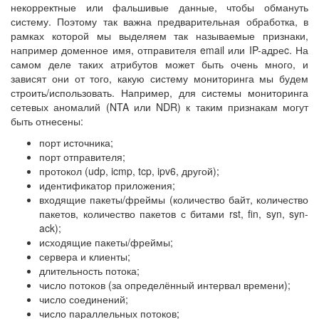
некорректные или фальшивые данные, чтобы обмануть
систему. Поэтому так важна предварительная обработка, в
рамках которой мы выделяем так называемые признаки,
например доменное имя, отправителя email или IP-адреc. На
самом деле таких атрибутов может быть очень много, и
зависят они от того, какую систему мониторинга мы будем
строить/использовать. Например, для системы мониторинга
сетевых аномалий (NTA или NDR) к таким признакам могут
быть отнесены:
порт источника;
порт отправителя;
протокол (udp, icmp, tcp, ipv6, другой);
идентификатор приложения;
входящие пакеты/фреймы (количество байт, количество
пакетов, количество пакетов с битами rst, fin, syn, syn-
ack);
исходящие пакеты/фреймы;
сервера и клиенты;
длительность потока;
число потоков (за определённый интервал времени);
число соединений;
число параллельных потоков;