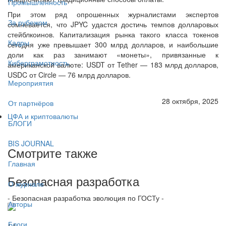
Промышленность
При этом ряд опрошенных журналистами экспертов
За рубежом
сомневается, что JPYC удастся достичь темпов долларовых
стейблкоинов. Капитализация рынка такого класса токенов
Кадры
сегодня уже превышает 300 млрд долларов, и наибольшие
доли как раз занимают «монеты», привязанные к
Киберграмотность
американской валюте: USDT от Tether — 183 млрд долларов,
USDC от Circle — 76 млрд долларов.
Мероприятия
28 октября, 2025
От партнёров
ЦФА и криптовалюты
БЛОГИ
BIS JOURNAL
Смотрите также
Главная
Безопасная разработка
О журнале
- Безопасная разработка эволюция по ГОСТу -
Авторы
Блоги