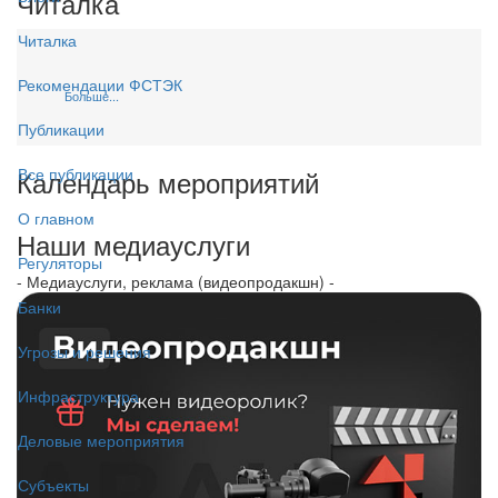
Читалка
Читалка
Рекомендации ФСТЭК
Больше...
Публикации
Календарь мероприятий
Все публикации
О главном
Наши медиауслуги
Регуляторы
- Медиауслуги, реклама (видеопродакшн) -
Банки
Угрозы и решения
Инфраструктура
Деловые мероприятия
Субъекты