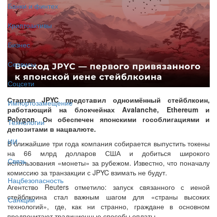
Банки и финтех
Криптоактивы
Бизнес
Сервисы
Соцсети
Стартап JPYC представил одноимённый стейблкоин,
Импортозамещение
работающий на блокчейнах Avalanche, Ethereum и
Polygon. Он обеспечен японскими гособлигациями и
Технологии
депозитами в нацвалюте.
ИИ
В ближайшие три года компания собирается выпустить токены
на 66 млрд долларов США и добиться широкого
Связь
использования «монеты» за рубежом. Известно, что поначалу
комиссию за транзакции с JPYC взимать не будут.
Нацбезопасность
Агентство Reuters отметило: запуск связанного с иеной
стейблкоина стал важным шагом для «страны высоких
Санкции
технологий», где, как ни странно, граждане в основном
предпочитают традиционные способы оплаты.