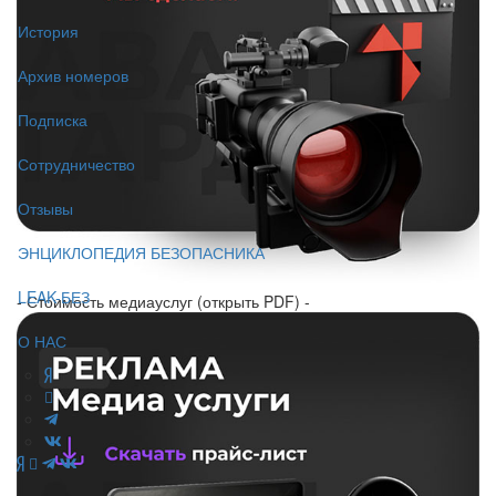
История
Архив номеров
Подписка
Сотрудничество
Отзывы
ЭНЦИКЛОПЕДИЯ БЕЗОПАСНИКА
LEAK-БЕЗ
- Стоимость медиауслуг (открыть PDF) -
О НАС