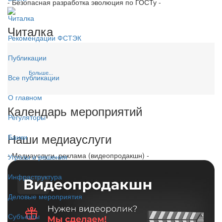
- Безопасная разработка эволюция по ГОСТу -
Читалка
Читалка
Рекомендации ФСТЭК
Публикации
Больше...
Все публикации
О главном
Календарь мероприятий
Регуляторы
Наши медиауслуги
Банки
- Медиауслуги, реклама (видеопродакшн) -
Угрозы и решения
Инфраструктура
Деловые мероприятия
Субъекты