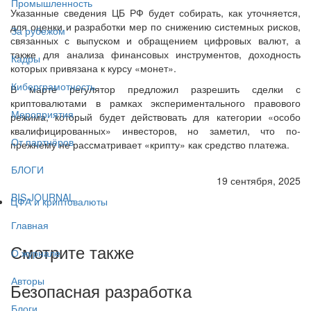
Промышленность
Указанные сведения ЦБ РФ будет собирать, как уточняется,
для оценки и разработки мер по снижению системных рисков,
За рубежом
связанных с выпуском и обращением цифровых валют, а
также для анализа финансовых инструментов, доходность
Кадры
которых привязана к курсу «монет».
Киберграмотность
В марте регулятор предложил разрешить сделки с
криптовалютами в рамках экспериментального правового
Мероприятия
режима, который будет действовать для категории «особо
квалифицированных» инвесторов, но заметил, что по-
От партнёров
прежнему не рассматривает «крипту» как средство платежа.
БЛОГИ
19 сентября, 2025
BIS JOURNAL
ЦФА и криптовалюты
Главная
Смотрите также
О журнале
Авторы
Безопасная разработка
Блоги