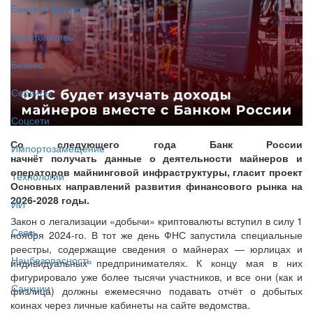
Банки и финтех
Криптоактивы
Бизнес
Сервисы
Соцсети
Со следующего года Банк России
Импортозамещение
начнёт получать данные о деятельности майнеров и
операторов майнинговой инфраструктуры, гласит проект
Технологии
Основных направлений развития финансового рынка на
2026-2028 годы.
ИИ
Закон о легализации «добычи» криптовалюты вступил в силу 1
Связь
ноября 2024-го. В тот же день ФНС запустила специальные
реестры, содержащие сведения о майнерах — юрлицах и
Нацбезопасность
индивидуальных предпринимателях. К концу мая в них
фигурировало уже более тысячи участников, и все они (как и
Санкции
физлица) должны ежемесячно подавать отчёт о добытых
коинах через личные кабинеты на сайте ведомства.