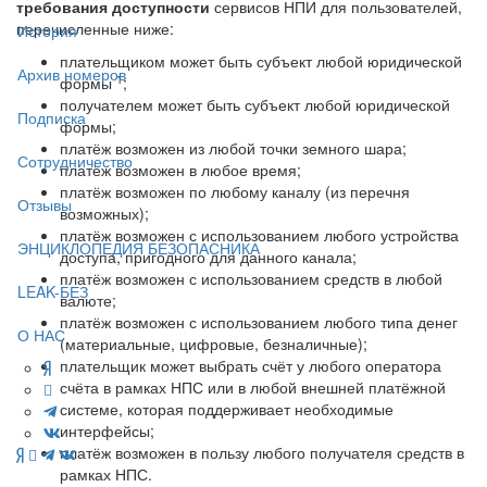
требования доступности
сервисов НПИ для пользователей,
перечисленные ниже:
История
плательщиком может быть субъект любой юридической
Архив номеров
1
формы
;
получателем может быть субъект любой юридической
Подписка
формы;
платёж возможен из любой точки земного шара;
Сотрудничество
платёж возможен в любое время;
платёж возможен по любому каналу (из перечня
Отзывы
возможных);
платёж возможен с использованием любого устройства
ЭНЦИКЛОПЕДИЯ БЕЗОПАСНИКА
доступа, пригодного для данного канала;
платёж возможен с использованием средств в любой
LEAK-БЕЗ
валюте;
платёж возможен с использованием любого типа денег
О НАС
(материальные, цифровые, безналичные);
плательщик может выбрать счёт у любого оператора
счёта в рамках НПС или в любой внешней платёжной
системе, которая поддерживает необходимые
интерфейсы;
платёж возможен в пользу любого получателя средств в
рамках НПС.