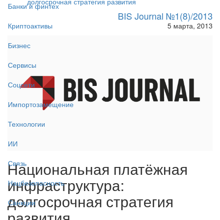
долгосрочная стратегия развития
Банки и финтех
BIS Journal №1(8)/2013
5 марта, 2013
Криптоактивы
Бизнес
Сервисы
Соцсети
Импортозамещение
Технологии
ИИ
Национальная платёжная
Связь
инфраструктура:
Нацбезопасность
долгосрочная стратегия
Санкции
развития