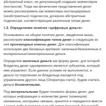
абстрактный класс, не допускающий создания экземпляров
(инстансов). Тогда как физические представления денег
можно рассматривать как экземпляры инстанцируемых
(неабстрактных) подклассов, дочерних абстрактным
подклассам, соответствующим различным типам денег.
1.2. Определение понятия «цифровые деньги»
Основываясь на общем понятии денег, введённом выше,
рассмотрим
классификацию типов денег
и следующие из
неё
производные классы денег.
Для классификации
используем два бинарных критерия: наличные/безналичные и
материальные/нематериальные деньги.
Определим
наличные деньги
как форму денег, для которой
Владелец денег одновременно является субъектом, который
ими управляет. Если данное условие не выполняется, и
деньги по поручению их Владельца находятся под
управлением другого лица (Оператора счета), будем считать
деньги
безналичными.
Под
материальными
будем понимать формы денег, для
которых информация о количестве денег (номинале)
неизменна, неотрывно связана, хранится и передается вместе
с каким-либо материальным объектом (монетой, банкнотой),