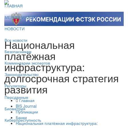
ГЛАВНАЯ
МЕРОПРИЯТИЯ
НОВОСТИ
Национальная
Все новости
платёжная
Безопасникам
инфраструктура:
Комментарии экспертов
долгосрочная стратегия
Законодательство
развития
Регуляторы
Персданные
Главная
BIS Journal
Биометрия
Публикации
Банки
Киберпреступность
Национальная платёжная инфраструктура: