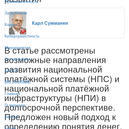
Промышленность
За рубежом
Карл Сумманен
Кадры
Киберграмотность
В статье рассмотрены
Мероприятия
возможные направления
От партнёров
развития национальной
БЛОГИ
платёжной системы (НПС) и
BIS JOURNAL
национальной платёжной
Главная
инфраструктуры (НПИ) в
долгосрочной перспективе.
О журнале
Предложен новый подход к
Авторы
определению понятия денег,
Блоги