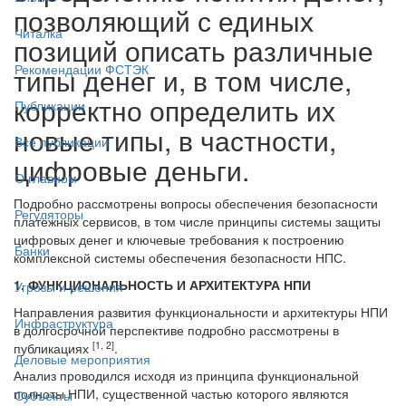
позволяющий с единых
Читалка
позиций описать различные
Рекомендации ФСТЭК
типы денег и, в том числе,
корректно определить их
Публикации
новые типы, в частности,
Все публикации
цифровые деньги.
О главном
Подробно рассмотрены вопросы обеспечения безопасности
Регуляторы
платёжных сервисов, в том числе принципы системы защиты
цифровых денег и ключевые требования к построению
Банки
комплексной системы обеспечения безопасности НПС.
1. ФУНКЦИОНАЛЬНОСТЬ И АРХИТЕКТУРА НПИ
Угрозы и решения
Направления развития функциональности и архитектуры НПИ
Инфраструктура
в долгосрочной перспективе подробно рассмотрены в
[1, 2]
публикациях
.
Деловые мероприятия
Анализ проводился исходя из принципа функциональной
полноты НПИ, существенной частью которого являются
Субъекты