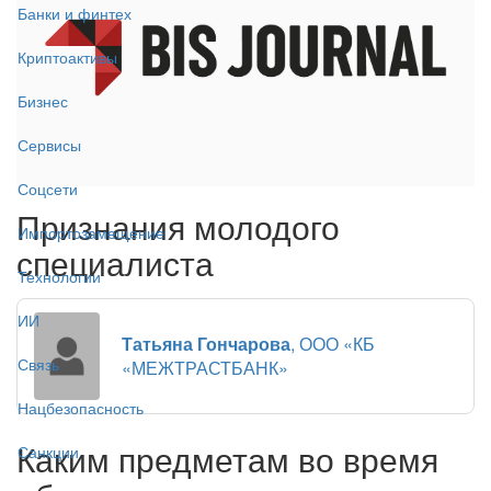
Банки и финтех
Криптоактивы
Бизнес
Сервисы
Соцсети
Признания молодого
Импортозамещение
специалиста
Технологии
ИИ
Татьяна Гончарова
, ООО «КБ
Связь
«МЕЖТРАСТБАНК»
Нацбезопасность
Каким предметам во время
Санкции