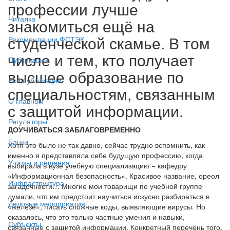
профессии лучше
Читалка
знакомиться ещё на
студенческой скамье. В том
Рекомендации ФСТЭК
числе и тем, кто получает
Публикации
высшее образование по
Все публикации
специальностям, связанным
О главном
с защитой информации.
Регуляторы
ДОУЧИВАТЬСЯ ЗАБЛАГОВРЕМЕННО
Банки
Хотя это было не так давно, сейчас трудно вспомнить, как
именно я представляла себе будущую профессию, когда
Угрозы и решения
выбирала в вузе учебную специализацию − кафедру
«Информационная безопасность». Красивое название, ореол
Инфраструктура
загадочности… Многие мои товарищи по учебной группе
думали, что им предстоит научиться искусно разбираться в
Деловые мероприятия
«железе», писать сложные коды, выявляющие вирусы. Но
оказалось, что это только частные умения и навыки,
Субъекты
связанные с защитой информации. Конкретный перечень того,