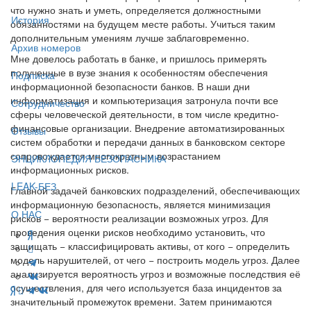
что нужно знать и уметь, определяется должностными
История
обязанностями на будущем месте работы. Учиться таким
дополнительным умениям лучше заблаговременно.
Архив номеров
Мне довелось работать в банке, и пришлось примерять
полученные в вузе знания к особенностям обеспечения
Подписка
информационной безопасности банков. В наши дни
информатизация и компьютеризация затронула почти все
Сотрудничество
сферы человеческой деятельности, в том числе кредитно-
финансовые организации. Внедрение автоматизированных
Отзывы
систем обработки и передачи данных в банковском секторе
сопровождается многократным возрастанием
ЭНЦИКЛОПЕДИЯ БЕЗОПАСНИКА
информационных рисков.
LEAK-БЕЗ
Главной задачей банковских подразделений, обеспечивающих
информационную безопасность, является минимизация
О НАС
рисков − вероятности реализации возможных угроз. Для
проведения оценки рисков необходимо установить, что
защищать − классифицировать активы, от кого − определить
модель нарушителей, от чего − построить модель угроз. Далее
анализируется вероятность угроз и возможные последствия её
осуществления, для чего используется база инцидентов за
значительный промежуток времени. Затем принимаются