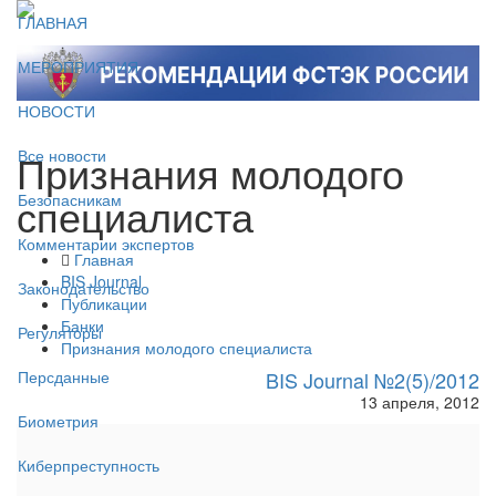
ГЛАВНАЯ
МЕРОПРИЯТИЯ
НОВОСТИ
Признания молодого
Все новости
специалиста
Безопасникам
Комментарии экспертов
Главная
BIS Journal
Законодательство
Публикации
Банки
Регуляторы
Признания молодого специалиста
BIS Journal №2(5)/2012
Персданные
13 апреля, 2012
Биометрия
Киберпреступность