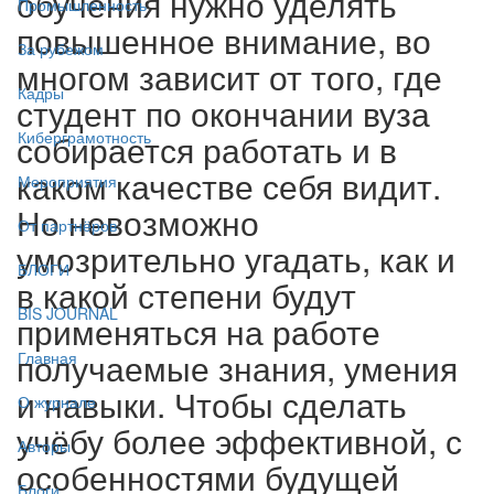
обучения нужно уделять
Промышленность
повышенное внимание, во
За рубежом
многом зависит от того, где
Кадры
студент по окончании вуза
собирается работать и в
Киберграмотность
каком качестве себя видит.
Мероприятия
Но невозможно
От партнёров
умозрительно угадать, как и
БЛОГИ
в какой степени будут
BIS JOURNAL
применяться на работе
получаемые знания, умения
Главная
и навыки. Чтобы сделать
О журнале
учёбу более эффективной, с
Авторы
особенностями будущей
Блоги