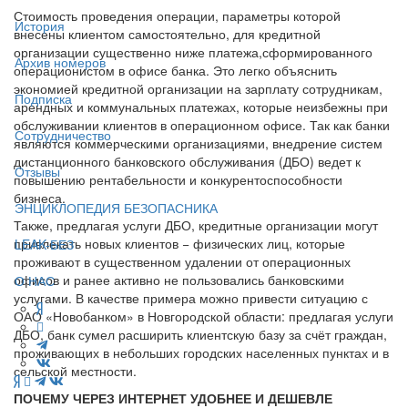
Стоимость проведения операции, параметры которой
История
внесены клиентом самостоятельно, для кредитной
организации существенно ниже платежа,сформированного
Архив номеров
операционистом в офисе банка. Это легко объяснить
экономией кредитной организации на зарплату сотрудникам,
Подписка
арендных и коммунальных платежах, которые неизбежны при
обслуживании клиентов в операционном офисе. Так как банки
Сотрудничество
являются коммерческими организациями, внедрение систем
дистанционного банковского обслуживания (ДБО) ведет к
Отзывы
повышению рентабельности и конкурентоспособности
бизнеса.
ЭНЦИКЛОПЕДИЯ БЕЗОПАСНИКА
Также, предлагая услуги ДБО, кредитные организации могут
привлекать новых клиентов − физических лиц, которые
LEAK-БЕЗ
проживают в существенном удалении от операционных
офисов и ранее активно не пользовались банковскими
О НАС
услугами. В качестве примера можно привести ситуацию с
ОАО «Новобанком» в Новгородской области: предлагая услуги
ДБО, банк сумел расширить клиентскую базу за счёт граждан,
проживающих в небольших городских населенных пунктах и в
сельской местности.
ПОЧЕМУ ЧЕРЕЗ ИНТЕРНЕТ УДОБНЕЕ И ДЕШЕВЛЕ