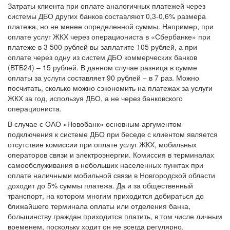
Затраты клиента при оплате аналогичных платежей через
системы ДБО других банков составляют 0,3-0,6% размера
платежа, но не менее определенной суммы. Например, при
оплате услуг ЖКХ через операциониста в «Сбербанке» при
платеже в 3 500 рублей вы заплатите 105 рублей, а при
оплате через одну из систем ДБО коммерческих банков
(ВТБ24) – 15 рублей. В данном случае разница в сумме
оплаты за услуги составляет 90 рублей − в 7 раз. Можно
посчитать, сколько можно сэкономить на платежах за услуги
ЖКХ за год, используя ДБО, а не через банковского
операциониста.
В случае с ОАО «Новобанк» основным аргументом
подключения к системе ДБО при беседе с клиентом является
отсутствие комиссии при оплате услуг ЖКХ, мобильных
операторов связи и электроэнергии. Комиссия в терминалах
самообслуживания в небольших населенных пунктах при
оплате наличными мобильной связи в Новгородской области
доходит до 5% суммы платежа. Да и за общественный
транспорт, на котором многим приходится добираться до
ближайшего терминала оплаты или отделения банка,
большинству граждан приходится платить, в том числе личным
временем, поскольку ходит он не всегда регулярно.