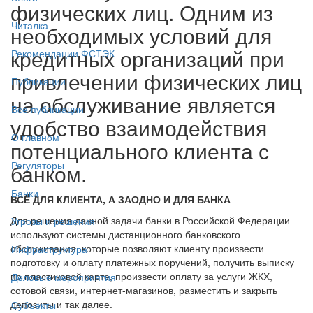
физических лиц. Одним из
Читалка
необходимых условий для
кредитных организаций при
Рекомендации ФСТЭК
привлечении физических лиц
Публикации
на обслуживание является
Все публикации
удобство взаимодействия
О главном
потенциального клиента с
Регуляторы
банком.
Банки
ВСЁ ДЛЯ КЛИЕНТА, А ЗАОДНО И ДЛЯ БАНКА
Для решения данной задачи банки в Российской Федерации
Угрозы и решения
используют системы дистанционного банковского
обслуживания, которые позволяют клиенту произвести
Инфраструктура
подготовку и оплату платежных поручений, получить выписку
по пластиковой карте, произвести оплату за услуги ЖКХ,
Деловые мероприятия
сотовой связи, интернет-магазинов, разместить и закрыть
депозиты и так далее.
Субъекты