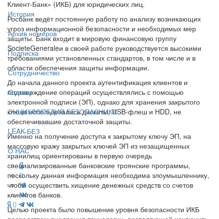
Клиент-Банк» (ИКБ) для юридических лиц.
История
Росбанк ведёт постоянную работу по анализу возникающих
угроз информационной безопасности и необходимых мер
Архив номеров
защиты. Банк входит в мировую финансовую группу
SocieteGeneraleи в своей работе руководствуется высокими
Подписка
требованиями установленных стандартов, в том числе и в
области обеспечения защиты информации.
Сотрудничество
До начала данного проекта аутентификация клиентов и
подтверждение операций осуществлялись с помощью
Отзывы
электронной подписи (ЭП), однако для хранения закрытого
ключа использовались дискеты, USB-флеш и HDD, не
ЭНЦИКЛОПЕДИЯ БЕЗОПАСНИКА
обеспечивавшие достаточной защиты.
LEAK-БЕЗ
Именно на получение доступа к закрытому ключу ЭП, на
массовую кражу закрытых ключей ЭП из незащищенных
О НАС
хранилищ ориентированы в первую очередь
специализированные банковские троянские программы,
поскольку данная информация необходима злоумышленнику,
чтобы осуществить хищение денежных средств со счетов
клиентов банков.
Целью проекта было повышение уровня безопасности ИКБ
посредством внедрения технологии, позволяющей исключить