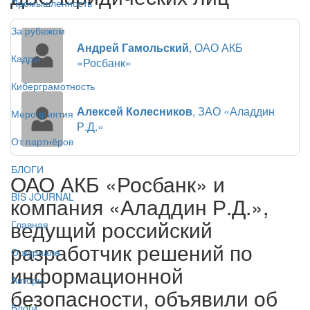
Промышленность
За рубежом
Андрей Гамольский
, ОАО АКБ
Кадры
«Росбанк»
Киберграмотность
Алексей Колесников
, ЗАО «Аладдин
Мероприятия
Р.Д.»
От партнёров
БЛОГИ
ОАО АКБ «Росбанк» и
BIS JOURNAL
компания «Аладдин Р.Д.»,
ведущий российский
Главная
разработчик решений по
О журнале
информационной
Авторы
безопасности, объявили об
Блоги