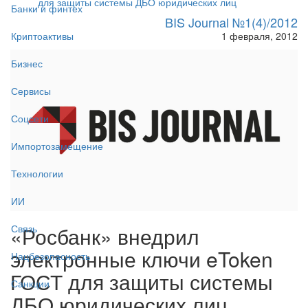
для защиты системы ДБО юридических лиц
Банки и финтех
BIS Journal №1(4)/2012
1 февраля, 2012
Криптоактивы
Бизнес
Сервисы
Соцсети
Импортозамещение
Технологии
ИИ
«Росбанк» внедрил
Связь
электронные ключи eToken
Нацбезопасность
ГОСТ для защиты системы
Санкции
ДБО юридических лиц