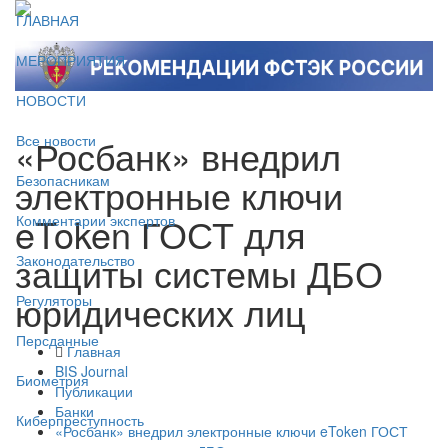
ГЛАВНАЯ
МЕРОПРИЯТИЯ
НОВОСТИ
«Росбанк» внедрил
Все новости
электронные ключи
Безопасникам
eToken ГОСТ для
Комментарии экспертов
защиты системы ДБО
Законодательство
юридических лиц
Регуляторы
Персданные
Главная
BIS Journal
Биометрия
Публикации
Банки
Киберпреступность
«Росбанк» внедрил электронные ключи eToken ГОСТ