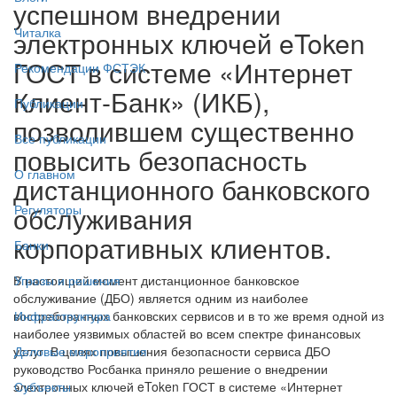
успешном внедрении
Читалка
электронных ключей eToken
ГОСТ в системе «Интернет
Рекомендации ФСТЭК
Клиент-Банк» (ИКБ),
Публикации
позволившем существенно
Все публикации
повысить безопасность
О главном
дистанционного банковского
обслуживания
Регуляторы
корпоративных клиентов.
Банки
В настоящий момент дистанционное банковское
Угрозы и решения
обслуживание (ДБО) является одним из наиболее
востребованных банковских сервисов и в то же время одной из
Инфраструктура
наиболее уязвимых областей во всем спектре финансовых
услуг. В целях повышения безопасности сервиса ДБО
Деловые мероприятия
руководство Росбанка приняло решение о внедрении
электронных ключей eToken ГОСТ в системе «Интернет
Субъекты