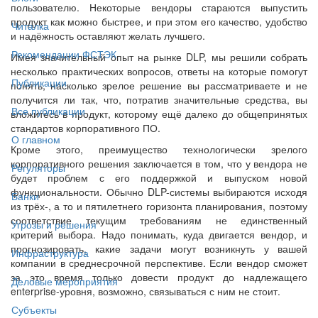
пользователю. Некоторые вендоры стараются выпустить
продукт как можно быстрее, и при этом его качество, удобство
Читалка
и надёжность оставляют желать лучшего.
Рекомендации ФСТЭК
Имея значительный опыт на рынке DLP, мы решили собрать
несколько практических вопросов, ответы на которые помогут
Публикации
понять, насколько зрелое решение вы рассматриваете и не
получится ли так, что, потратив значительные средства, вы
Все публикации
вложитесь в продукт, которому ещё далеко до общепринятых
стандартов корпоративного ПО.
О главном
Кроме этого, преимущество технологически зрелого
корпоративного решения заключается в том, что у вендора не
Регуляторы
будет проблем с его поддержкой и выпуском новой
функциональности. Обычно DLP-системы выбираются исходя
Банки
из трёх-, а то и пятилетнего горизонта планирования, поэтому
соответствие текущим требованиям не единственный
Угрозы и решения
критерий выбора. Надо понимать, куда двигается вендор, и
прогнозировать, какие задачи могут возникнуть у вашей
Инфраструктура
компании в среднесрочной перспективе. Если вендор сможет
за это время только довести продукт до надлежащего
Деловые мероприятия
enterprise-уровня, возможно, связываться с ним не стоит.
Субъекты