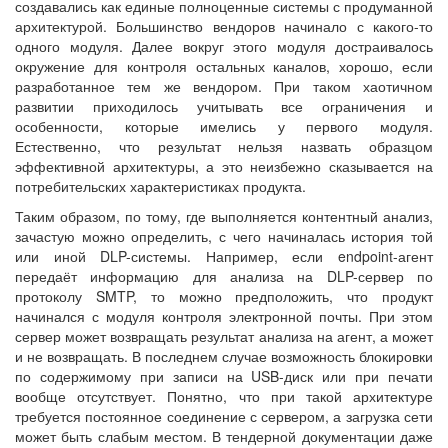
создавались как единые полноценные системы с продуманной
архитектурой. Большинство вендоров начинало с какого-то
одного модуля. Далее вокруг этого модуля достраивалось
окружение для контроля остальных каналов, хорошо, если
разработанное тем же вендором. При таком хаотичном
развитии приходилось учитывать все ограничения и
особенности, которые имелись у первого модуля.
Естественно, что результат нельзя назвать образцом
эффективной архитектуры, а это неизбежно сказывается на
потребительских характеристиках продукта.
Таким образом, по тому, где выполняется контентный анализ,
зачастую можно определить, с чего начиналась история той
или иной DLP-системы. Например, если endpoint-агент
передаёт информацию для анализа на DLP-сервер по
протоколу SMTP, то можно предположить, что продукт
начинался с модуля контроля электронной почты. При этом
сервер может возвращать результат анализа на агент, а может
и не возвращать. В последнем случае возможность блокировки
по содержимому при записи на USB-диск или при печати
вообще отсутствует. Понятно, что при такой архитектуре
требуется постоянное соединение с сервером, а загрузка сети
может быть слабым местом. В тендерной документации даже