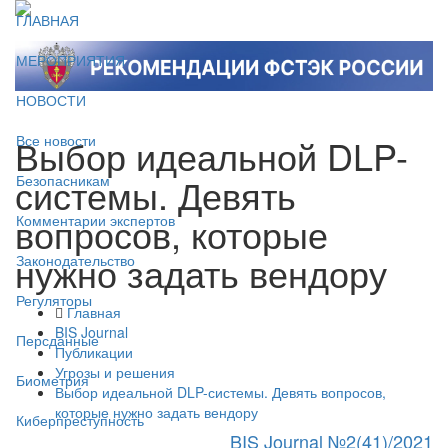
ГЛАВНАЯ
МЕРОПРИЯТИЯ
НОВОСТИ
Выбор идеальной DLP-
Все новости
системы. Девять
Безопасникам
вопросов, которые
Комментарии экспертов
нужно задать вендору
Законодательство
Регуляторы
Главная
BIS Journal
Персданные
Публикации
Угрозы и решения
Биометрия
Выбор идеальной DLP-системы. Девять вопросов,
которые нужно задать вендору
Киберпреступность
BIS Journal №2(41)/2021