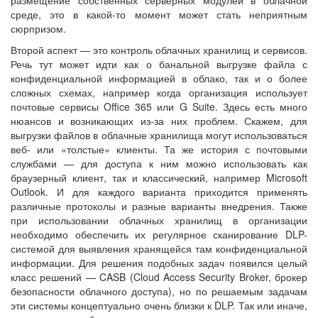
среде, это в какой-то момент может стать неприятным
сюрпризом.
Второй аспект — это контроль облачных хранилищ и сервисов.
Речь тут может идти как о банальной выгрузке файла с
конфиденциальной информацией в облако, так и о более
сложных схемах, например когда организация использует
почтовые сервисы Office 365 или G Suite. Здесь есть много
нюансов и возникающих из-за них проблем. Скажем, для
выгрузки файлов в облачные хранилища могут использоваться
веб- или «толстые» клиенты. Та же история с почтовыми
службами — для доступа к ним можно использовать как
браузерный клиент, так и классический, например Microsoft
Outlook. И для каждого варианта приходится применять
различные протоколы и разные варианты внедрения. Также
при использовании облачных хранилищ в организации
необходимо обеспечить их регулярное сканирование DLP-
системой для выявления хранящейся там конфиденциальной
информации. Для решения подобных задач появился целый
класс решений — CASB (Cloud Access Security Broker, брокер
безопасности облачного доступа), но по решаемым задачам
эти системы концептуально очень близки к DLP. Так или иначе,