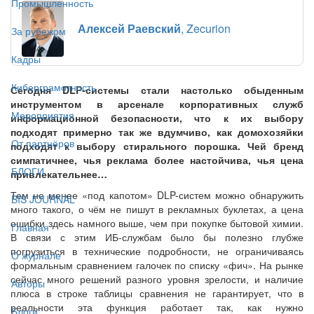
Промышленность
Алексей Раевский
, Zecurion
За рубежом
Кадры
Киберграмотность
Сегодня DLP-системы стали настолько обыденным
инструментом в арсенале корпоративных служб
Мероприятия
информационной безопасности, что к их выбору
подходят примерно так же вдумчиво, как домохозяйки
От партнёров
подходят к выбору стирального порошка. Чей бренд
симпатичнее, чья реклама более настойчива, чья цена
БЛОГИ
привлекательнее…
Тем не менее «под капотом» DLP-систем можно обнаружить
BIS JOURNAL
много такого, о чём не пишут в рекламных буклетах, а цена
ошибки здесь намного выше, чем при покупке бытовой химии.
Главная
В связи с этим ИБ-службам было бы полезно глубже
погрузиться в технические подробности, не ограничиваясь
О журнале
формальным сравнением галочек по списку «фич». На рынке
сейчас много решений разного уровня зрелости, и наличие
Авторы
плюса в строке таблицы сравнения не гарантирует, что в
реальности эта функция работает так, как нужно
Блоги