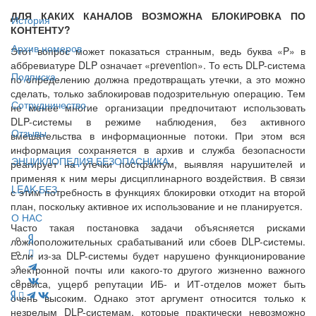
ДЛЯ КАКИХ КАНАЛОВ ВОЗМОЖНА БЛОКИРОВКА ПО
История
КОНТЕНТУ?
Архив номеров
Этот вопрос может показаться странным, ведь буква «P» в
аббревиатуре DLP означает «prevention». То есть DLP-система
Подписка
по определению должна предотвращать утечки, а это можно
сделать, только заблокировав подозрительную операцию. Тем
Сотрудничество
не менее многие организации предпочитают использовать
DLP-системы в режиме наблюдения, без активного
Отзывы
вмешательства в информационные потоки. При этом вся
информация сохраняется в архив и служба безопасности
ЭНЦИКЛОПЕДИЯ БЕЗОПАСНИКА
реагирует на утечки постфактум, выявляя нарушителей и
применяя к ним меры дисциплинарного воздействия. В связи
LEAK-БЕЗ
с этим потребность в функциях блокировки отходит на второй
план, поскольку активное их использование и не планируется.
О НАС
Часто такая постановка задачи объясняется рисками
ложноположительных срабатываний или сбоев DLP-системы.
Если из-за DLP-системы будет нарушено функционирование
электронной почты или какого-то другого жизненно важного
сервиса, ущерб репутации ИБ- и ИТ-отделов может быть
очень высоким. Однако этот аргумент относится только к
незрелым DLP-системам, которые практически невозможно