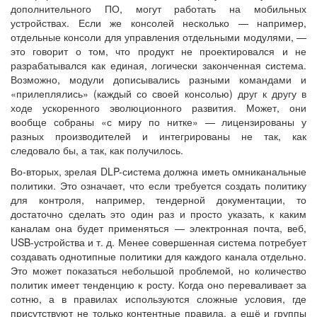
дополнительного ПО, могут работать на мобильных
устройствах. Если же консолей несколько — например,
отдельные консоли для управления отдельными модулями, —
это говорит о том, что продукт не проектировался и не
разрабатывался как единая, логически законченная система.
Возможно, модули дописывались разными командами и
«прилеплялись» (каждый со своей консолью) друг к другу в
ходе ускоренного эволюционного развития. Может, они
вообще собраны «с миру по нитке» — лицензированы у
разных производителей и интегрированы не так, как
следовало бы, а так, как получилось.
Во-вторых, зрелая DLP-система должна иметь омниканальные
политики. Это означает, что если требуется создать политику
для контроля, например, тендерной документации, то
достаточно сделать это один раз и просто указать, к каким
каналам она будет применяться — электронная почта, веб,
USB-устройства и т. д. Менее совершенная система потребует
создавать однотипные политики для каждого канала отдельно.
Это может показаться небольшой проблемой, но количество
политик имеет тенденцию к росту. Когда оно переваливает за
сотню, а в правилах используются сложные условия, где
присутствуют не только контентные правила, а ещё и группы