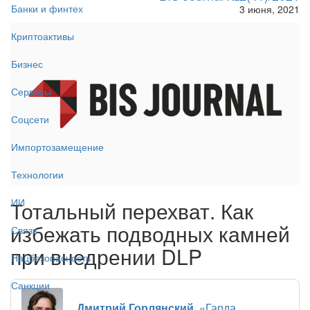
Банки и финтех
3 июня, 2021
Криптоактивы
Бизнес
Сервисы
Соцсети
Импортозамещение
Технологии
ИИ
Тотальный перехват. Как
избежать подводных камней
Связь
при внедрении DLP
Нацбезопасность
Санкции
Дмитрий Горлянский
, «Гарда