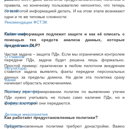
правила, но конечному пользователю непонятно, что теперь
Читалка
со всей этой информацией делать. И на этом этапе возникают
одни и те же типовые сложности:
Рекомендации ФСТЭК
Публикации
Какая информация подлежит защите и как её описать с
помощью тех средств анализа данных, которые
Все публикации
предлагают DLP?
Частая задача – защита ПДн. Если мы ограничимся контролем
О главном
передачи ПДн, задача будет решена лишь формально.
Простой пример: практически в любом пилотном внедрении
Регуляторы
ставится задача выявлять факты передачи персональных
данных за пределы домена. На деле эта политика сразу
Банки
начинает обрастать исключениями.
Угрозы и решения
Поэтому при формировании политик по выявлению утечек
ПДн нужно учитывать не только само наличие ПДн, но и
Инфраструктура
форму, в которой они передаются.
Деловые мероприятия
Как работают предустановленные политики?
Субъекты
Предустановленные политики требуют донастройки. Важно