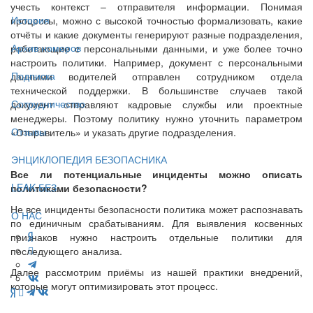
учесть контекст – отправителя информации. Понимая
История
процессы, можно с высокой точностью формализовать, какие
отчёты и какие документы генерируют разные подразделения,
Архив номеров
работающие с персональными данными, и уже более точно
настроить политики. Например, документ с персональными
Подписка
данными водителей отправлен сотрудником отдела
технической поддержки. В большинстве случаев такой
Сотрудничество
документ отправляют кадровые службы или проектные
менеджеры. Поэтому политику нужно уточнить параметром
Отзывы
«Отправитель» и указать другие подразделения.
ЭНЦИКЛОПЕДИЯ БЕЗОПАСНИКА
Все ли потенциальные инциденты можно описать
LEAK-БЕЗ
политиками безопасности?
Не все инциденты безопасности политика может распознавать
О НАС
по единичным срабатываниям. Для выявления косвенных
признаков нужно настроить отдельные политики для
последующего анализа.
Далее рассмотрим приёмы из нашей практики внедрений,
которые могут оптимизировать этот процесс.