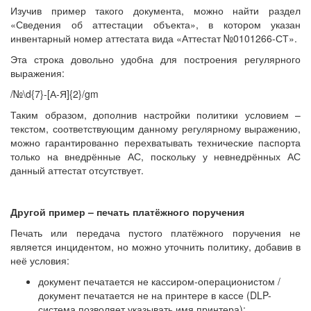
Изучив пример такого документа, можно найти раздел
«Сведения об аттестации объекта», в котором указан
инвентарный номер аттестата вида «Аттестат №0101266-СТ».
Эта строка довольно удобна для построения регулярного
выражения:
/№\d{7}-[А-Я]{2}/gm
Таким образом, дополнив настройки политики условием –
текстом, соответствующим данному регулярному выражению,
можно гарантированно перехватывать технические паспорта
только на внедрённые АС, поскольку у невнедрённых АС
данный аттестат отсутствует.
Другой пример – печать платёжного поручения
Печать или передача пустого платёжного поручения не
является инцидентом, но можно уточнить политику, добавив в
неё условия:
документ печатается не кассиром-операционистом /
документ печатается не на принтере в кассе (DLP-
система позволяет указывать имя принтера);