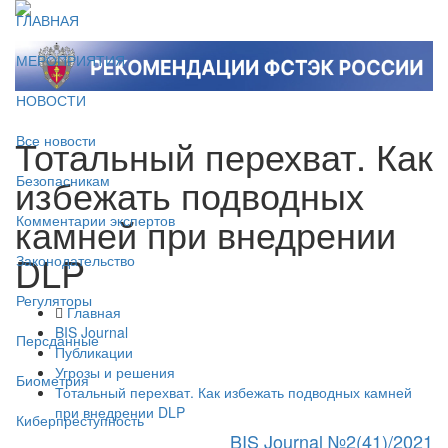
ГЛАВНАЯ
МЕРОПРИЯТИЯ
НОВОСТИ
Тотальный перехват. Как
Все новости
избежать подводных
Безопасникам
камней при внедрении
Комментарии экспертов
DLP
Законодательство
Регуляторы
Главная
BIS Journal
Персданные
Публикации
Угрозы и решения
Биометрия
Тотальный перехват. Как избежать подводных камней
при внедрении DLP
Киберпреступность
BIS Journal №2(41)/2021