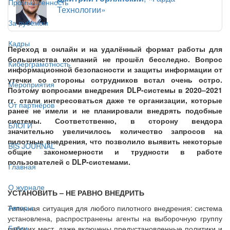
Промышленность
Технологии»
За рубежом
Кадры
Переход в онлайн и на удалённый формат работы для
большинства компаний не прошёл бесследно. Вопрос
Киберграмотность
информационной безопасности и защиты информации от
утечки со стороны сотрудников встал очень остро.
Мероприятия
Поэтому вопросами внедрения DLP-системы в 2020–2021
гг. стали интересоваться даже те организации, которые
От партнёров
ранее не имели и не планировали внедрять подобные
системы. Соответственно, в сторону вендора
БЛОГИ
значительно увеличилось количество запросов на
пилотные внедрения, что позволило выявить некоторые
BIS JOURNAL
общие закономерности и трудности в работе
пользователей с DLP-системами.
Главная
О журнале
УСТАНОВИТЬ – НЕ РАВНО ВНЕДРИТЬ
Авторы
Типичная ситуация для любого пилотного внедрения: система
установлена, распространены агенты на выборочную группу
Блоги
рабочих мест, даже включены предустановленные политики и