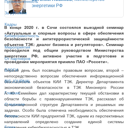
Промышленность
энергетики РФ
За рубежом
Кадры
В конце 2020 г. в Сочи состоялся выездной семинар
«Актуальные и спорные вопросы в сфере обеспечения
Киберграмотность
безопасности и антитеррористической защищённости
объектов ТЭК: диалог бизнеса и регуляторов». Семинар
Мероприятия
проводился под общим руководством Министерства
энергетики РФ, активное участие в подготовке и
От партнёров
проведении мероприятия приняло ПАО «Россети».
БЛОГИ
Первый день был посвящён правовым вопросам, второй –
непосредственно вопросам обеспечения информационной
BIS JOURNAL
безопасности объектов КИИ ТЭК. Директор Департамента
экономической безопасности в ТЭК Минэнерго России
Главная
А. Ю. Семейкин дал характеристику текущей обстановки в
области борьбы с правонарушениями ТЭК, рассказал об
О журнале
организационной структуре Департамента и решаемых им
задачах. Особо была отмечена необходимость обеспечения
Авторы
безопасности КИИ предприятий ТЭК, одним из перспективных
направлений определено создание единой системы
Блоги
управления кибербезопасностью в ТЭК.