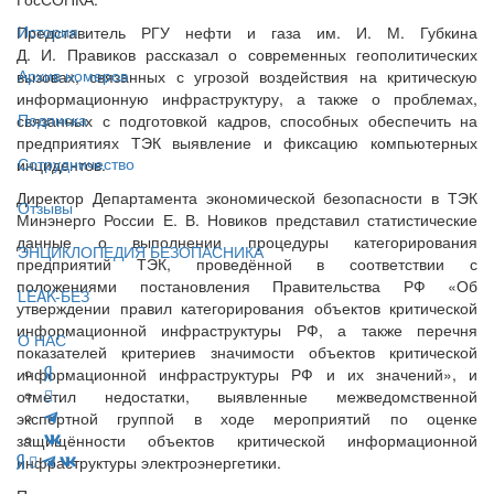
История
Представитель РГУ нефти и газа им. И. М. Губкина
Д. И. Правиков рассказал о современных геополитических
Архив номеров
вызовах, связанных с угрозой воздействия на критическую
информационную инфраструктуру, а также о проблемах,
Подписка
связанных с подготовкой кадров, способных обеспечить на
предприятиях ТЭК выявление и фиксацию компьютерных
Сотрудничество
инцидентов.
Директор Департамента экономической безопасности в ТЭК
Отзывы
Минэнерго России Е. В. Новиков представил статистические
данные о выполнении процедуры категорирования
ЭНЦИКЛОПЕДИЯ БЕЗОПАСНИКА
предприятий ТЭК, проведённой в соответствии с
положениями постановления Правительства РФ «Об
LEAK-БЕЗ
утверждении правил категорирования объектов критической
информационной инфраструктуры РФ, а также перечня
О НАС
показателей критериев значимости объектов критической
информационной инфраструктуры РФ и их значений», и
отметил недостатки, выявленные межведомственной
экспертной группой в ходе мероприятий по оценке
защищённости объектов критической информационной
инфраструктуры электроэнергетики.