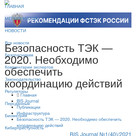
ГЛАВНАЯ
МЕРОПРИЯТИЯ
НОВОСТИ
Безопасность ТЭК —
Все новости
2020. Необходимо
Безопасникам
обеспечить
Комментарии экспертов
координацию действий
Законодательство
Регуляторы
Главная
BIS Journal
Персданные
Публикации
Инфраструктура
Биометрия
Безопасность ТЭК — 2020. Необходимо обеспечить
координацию действий
Киберпреступность
BIS Journal №1(40)/2021