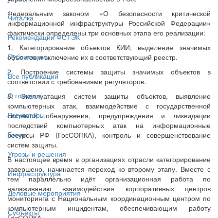
Федеральным законом «О безопасности критической
Читалка
информационной инфраструктуры Российской Федерации»
фактически определены три основных этапа его реализации:
Рекомендации ФСТЭК
1. Категорирование объектов КИИ, выделение значимых
Публикации
объектов и включение их в соответствующий реестр.
2. Построение системы защиты значимых объектов в
Все публикации
соответствии с требованиями регуляторов.
О главном
3. Эксплуатация систем защиты объектов, выявление
компьютерных атак, взаимодействие с государственной
Регуляторы
системой обнаружения, предупреждения и ликвидации
последствий компьютерных атак на информационные
Банки
ресурсы РФ (ГосСОПКА), контроль и совершенствование
систем защиты.
Угрозы и решения
В настоящее время в организациях отрасли категорирование
завершено, начинается переход ко второму этапу. Вместе с
Инфраструктура
тем параллельно идёт организационная работа по
налаживанию взаимодействия корпоративных центров
Деловые мероприятия
мониторинга с Национальным координационным центром по
компьютерным инцидентам, обеспечивающим работу
Субъекты
ГосСОПКА.