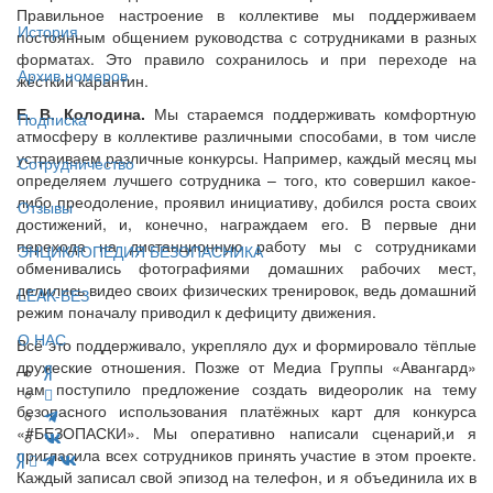
Правильное настроение в коллективе мы поддерживаем
История
постоянным общением руководства с сотрудниками в разных
форматах. Это правило сохранилось и при переходе на
Архив номеров
жёсткий карантин.
Е. В. Колодина.
Мы стараемся поддерживать комфортную
Подписка
атмосферу в коллективе различными способами, в том числе
устраиваем различные конкурсы. Например, каждый месяц мы
Сотрудничество
определяем лучшего сотрудника – того, кто совершил какое-
либо преодоление, проявил инициативу, добился роста своих
Отзывы
достижений, и, конечно, награждаем его. В первые дни
перехода на дистанционную работу мы с сотрудниками
ЭНЦИКЛОПЕДИЯ БЕЗОПАСНИКА
обменивались фотографиями домашних рабочих мест,
делились видео своих физических тренировок, ведь домашний
LEAK-БЕЗ
режим поначалу приводил к дефициту движения.
О НАС
Всё это поддерживало, укрепляло дух и формировало тёплые
дружеские отношения. Позже от Медиа Группы «Авангард»
нам поступило предложение создать видеоролик на тему
безопасного использования платёжных карт для конкурса
«#БЕЗОПАСКИ». Мы оперативно написали сценарий,и я
пригласила всех сотрудников принять участие в этом проекте.
Каждый записал свой эпизод на телефон, и я объединила их в