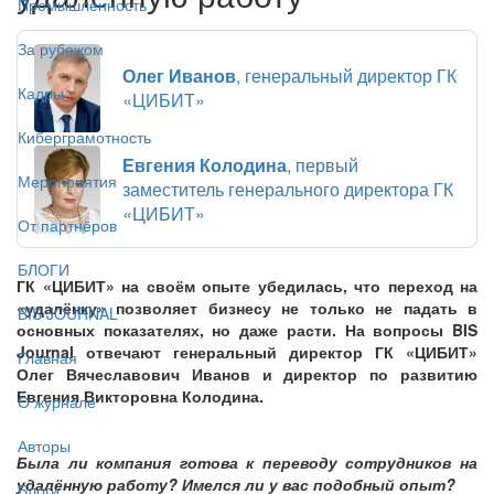
Промышленность
За рубежом
Олег Иванов
, генеральный директор ГК
Кадры
«ЦИБИТ»
Киберграмотность
Евгения Колодина
, первый
Мероприятия
заместитель генерального директора ГК
«ЦИБИТ»
От партнёров
БЛОГИ
ГК «ЦИБИТ» на своём опыте убедилась, что переход на
«удалёнку» позволяет бизнесу не только не падать в
BIS JOURNAL
основных показателях, но даже расти. На вопросы BIS
Journal отвечают генеральный директор ГК «ЦИБИТ»
Главная
Олег Вячеславович Иванов и директор по развитию
Евгения Викторовна Колодина.
О журнале
Авторы
Была ли компания готова к переводу сотрудников на
удалённую работу? Имелся ли у вас подобный опыт?
Блоги