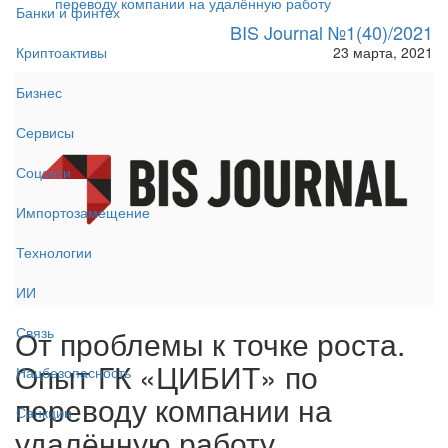
переводу компании на удалённую работу
Банки и финтех
BIS Journal №1(40)/2021
23 марта, 2021
Криптоактивы
Бизнес
Сервисы
Соцсети
Импортозамещение
Технологии
ИИ
От проблемы к точке роста.
Связь
Опыт ГК «ЦИБИТ» по
Нацбезопасность
переводу компании на
Санкции
удалённую работу