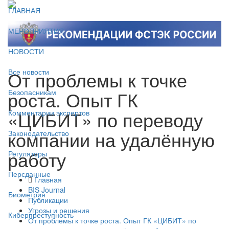
ГЛАВНАЯ
МЕРОПРИЯТИЯ
НОВОСТИ
От проблемы к точке
Все новости
роста. Опыт ГК
Безопасникам
«ЦИБИТ» по переводу
Комментарии экспертов
компании на удалённую
Законодательство
работу
Регуляторы
Персданные
Главная
BIS Journal
Биометрия
Публикации
Угрозы и решения
Киберпреступность
От проблемы к точке роста. Опыт ГК «ЦИБИТ» по