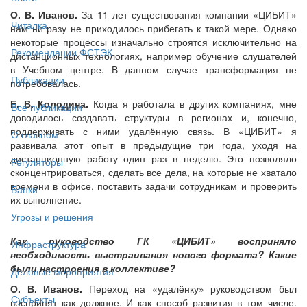
О. В. Иванов.
За 11 лет существования компании «ЦИБИТ»
Читалка
нам ни разу не приходилось прибегать к такой мере. Однако
некоторые процессы изначально строятся исключительно на
Рекомендации ФСТЭК
дистанционных технологиях, например обучение слушателей
в Учебном центре. В данном случае трансформация не
Публикации
потребовалась.
Е. В. Колодина.
Когда я работала в других компаниях, мне
Все публикации
доводилось создавать структуры в регионах и, конечно,
поддерживать с ними удалённую связь. В «ЦИБИТ» я
О главном
развивала этот опыт в предыдущие три года, уходя на
дистанционную работу один раз в неделю. Это позволяло
Регуляторы
сконцентрироваться, сделать все дела, на которые не хватало
времени в офисе, поставить задачи сотрудникам и проверить
Банки
их выполнение.
Угрозы и решения
Как руководство ГК «ЦИБИТ» восприняло
Инфраструктура
необходимость выстраивания нового формата? Какие
были настроения в коллективе?
Деловые мероприятия
О. В. Иванов.
Переход на «удалёнку» руководством был
Субъекты
воспринят как должное. И как способ развития в том числе.