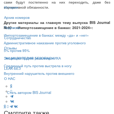
сами будут постепенно на них переходить, даже без
нормативной обязанности.
История
Архив номеров
Другие материалы на главную тему выпуска BIS Journal
№40 – «Импортозамещение в банках: 2021-2024»:
Подписка
Импортозамещение в банках: между «да» и «нет»
Сотрудничество
Административное наказание против уголовного
Отзывы
5% против 95%
Эволюция против революции
ЭНЦИКЛОПЕДИЯ БЕЗОПАСНИКА
Срединный путь против выстрела в ногу
LEAK-БЕЗ
Внутренний нарушитель против внешнего
О НАС
Стать автором BIS Journal
Смотрите также