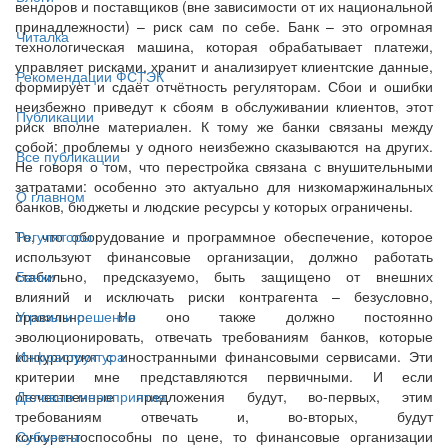
вендоров и поставщиков (вне зависимости от их национальной
принадлежности) – риск сам по себе. Банк – это огромная
Читалка
технологическая машина, которая обрабатывает платежи,
управляет рисками, хранит и анализирует клиентские данные,
Рекомендации ФСТЭК
формирует и сдаёт отчётность регуляторам. Сбои и ошибки
неизбежно приведут к сбоям в обслуживании клиентов, этот
Публикации
риск вполне материален. К тому же банки связаны между
собой: проблемы у одного неизбежно сказываются на других.
Все публикации
Не говоря о том, что перестройка связана с внушительными
затратами: особенно это актуально для низкомаржинальных
О главном
банков, бюджеты и людские ресурсы у которых ограничены.
То, что оборудование и программное обеспечение, которое
Регуляторы
используют финансовые организации, должно работать
стабильно, предсказуемо, быть защищено от внешних
Банки
влияний и исключать риски контрагента – безусловно,
правильно. Но оно также должно постоянно
Угрозы и решения
эволюционировать, отвечать требованиям банков, которые
конкурируют с иностранными финансовыми сервисами. Эти
Инфраструктура
критерии мне представляются первичными. И если
отечественные предложения будут, во-первых, этим
Деловые мероприятия
требованиям отвечать и, во-вторых, будут
конкурентоспособны по цене, то финансовые организации
Субъекты