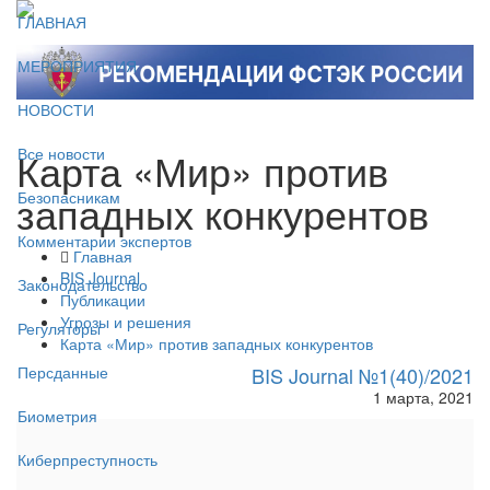
ГЛАВНАЯ
МЕРОПРИЯТИЯ
НОВОСТИ
Карта «Мир» против
Все новости
западных конкурентов
Безопасникам
Комментарии экспертов
Главная
BIS Journal
Законодательство
Публикации
Угрозы и решения
Регуляторы
Карта «Мир» против западных конкурентов
BIS Journal №1(40)/2021
Персданные
1 марта, 2021
Биометрия
Киберпреступность