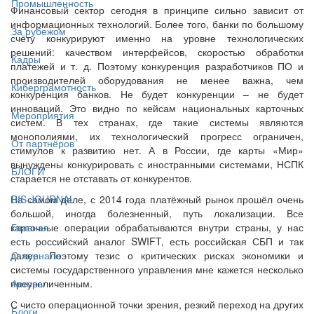
Промышленность
Финансовый сектор сегодня в принципе сильно зависит от
информационных технологий. Более того, банки по большому
За рубежом
счёту конкурируют именно на уровне технологических
решений: качеством интерфейсов, скоростью обработки
Кадры
платежей и т. д. Поэтому конкуренция разработчиков ПО и
производителей оборудования не менее важна, чем
Киберграмотность
конкуренция банков. Не будет конкуренции – не будет
инноваций. Это видно по кейсам национальных карточных
Мероприятия
систем. В тех странах, где такие системы являются
монополиями, их технологический прогресс ограничен,
От партнёров
стимулов к развитию нет. А в России, где карты «Мир»
вынуждены конкурировать с иностранными системами, НСПК
БЛОГИ
старается не отставать от конкурентов.
На самом деле, с 2014 года платёжный рынок прошёл очень
BIS JOURNAL
большой, иногда болезненный, путь локализации. Все
карточные операции обрабатываются внутри страны, у нас
Главная
есть российский аналог SWIFT, есть российская СБП и так
далее. Поэтому тезис о критических рисках экономики и
О журнале
системы государственного управления мне кажется несколько
преувеличенным.
Авторы
С чисто операционной точки зрения, резкий переход на других
Блоги