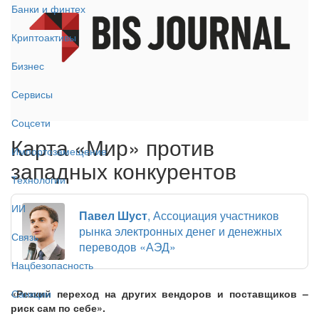
Банки и финтех
Криптоактивы
Бизнес
Сервисы
Соцсети
Карта «Мир» против
Импортозамещение
западных конкурентов
Технологии
ИИ
Павел Шуст
, Ассоциация участников
рынка электронных денег и денежных
Связь
переводов «АЭД»
Нацбезопасность
«Резкий переход на других вендоров и поставщиков –
Санкции
риск сам по себе».