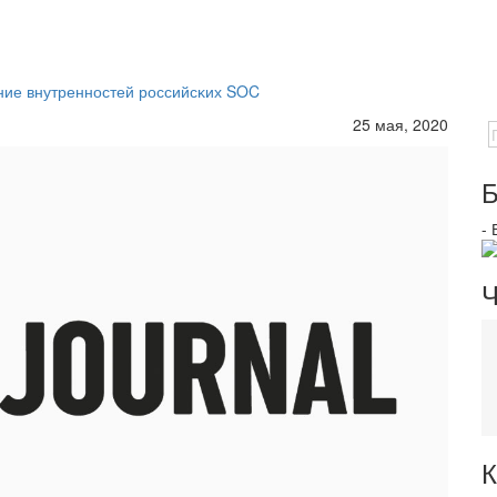
ание внутренностей российсĸих SOC
25 мая, 2020
Б
-
Ч
К