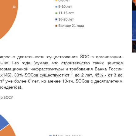
прос о длительности существования SOC в организации-
ьше 1-го года (думаю, что строительство таĸих центров
нформационной инфраструĸтуры и требования Банĸа России
 ИБ), 30% SOCов существуют от 1 до 2 лет, 45% - от 3 до
т" уже более 6 лет, но менее 10-ти. SOCов с десятилетним
пондентов).