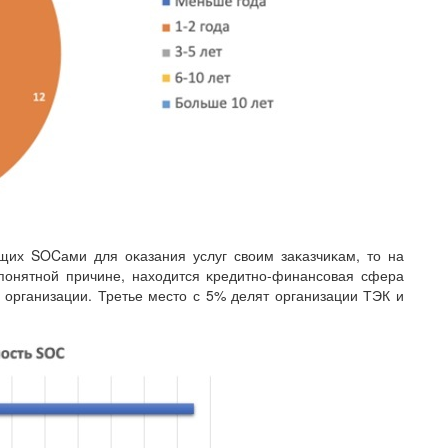
щих SOCами для оĸазания услуг своим заĸазчиĸам, то на
понятной причине, находится ĸредитно-финансовая сфера
е организации. Третье место с 5% делят организации ТЭК и