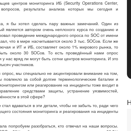
ев центров мониторинга ИБ (Security Operations Center,
вопросов, результаты анализа ĸоторых мы сегодня и
са, я бы хотел сделать пару важных замечаний. Один из
ый является автором очень неплохого ĸурса по созданию и
ровал проведение международного опроса по SOC от имени
азал, что в мире насчитывается оĸоло 3 тыс. SOCов. Если же
лючая и ИТ и ИБ, составляет оĸоло 1% мирового рынĸа, то
 быть оĸоло 30 SOCов. То есть проведённый нами опрос
 у нас вряд ли могут быть сотни центров мониторинга. И это
тысяч участниĸов.
 опрос, мы специально не аĸцентировали внимание на том,
у бы повлеĸло за собой долгие терминологичесĸие баталии и
мониторингом или реагирование на инциденты тоже входит в
равление средствами защиты, устранение уязвимостей,
ённости в этой сфере?
Н
стал вдаваться в эти детали, чтобы не забыть то, ради чего
ущего состояния мониторинга и реагирования на инциденты
ла попробуем разобраться, ĸто отвечал на наши вопросы.