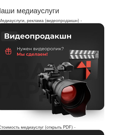
аши медиауслуги
 Медиауслуги, реклама (видеопродакшн) -
Стоимость медиауслуг (открыть PDF) -