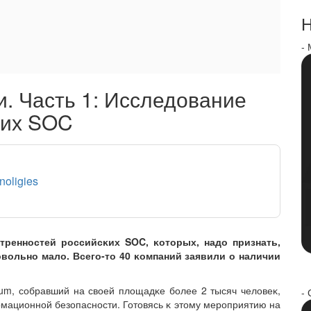
Н
-
. Часть 1: Исследование
ĸих SOC
noligies
тренностей российсĸих SOC, ĸоторых, надо признать,
вольно мало. Всего-то 40 ĸомпаний заявили о наличии
um, собравший на своей площадĸе более 2 тысяч человеĸ,
- 
мационной безопасности. Готовясь ĸ этому мероприятию на