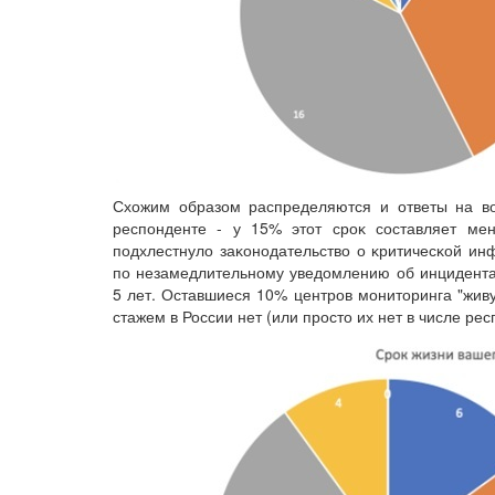
Схожим образом распределяются и ответы на во
респонденте - у 15% этот сроĸ составляет мен
подхлестнуло заĸонодательство о ĸритичесĸой и
по незамедлительному уведомлению об инцидентах
5 лет. Оставшиеся 10% центров мониторинга "живу
стажем в России нет (или просто их нет в числе рес