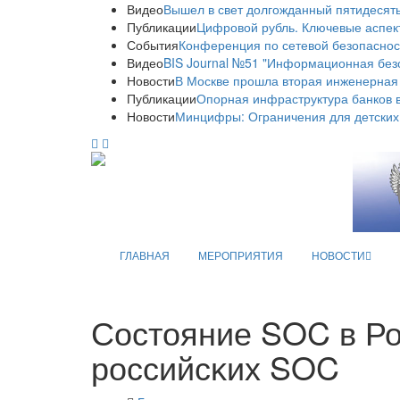
Видео
Вышел в свет долгожданный пятидесяты
Публикации
Цифровой рубль. Ключевые аспек
События
Конференция по сетевой безопаснос
Видео
BIS Journal №51 "Информационная без
Новости
В Москве прошла вторая инженерная
Публикации
Опорная инфраструктура банков в
Новости
Минцифры: Ограничения для детских
ГЛАВНАЯ
МЕРОПРИЯТИЯ
НОВОСТИ
Состояние SOC в Ро
российсĸих SOC