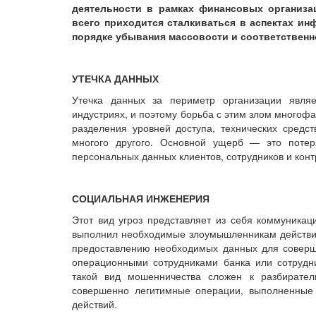
деятельности в рамках финансовых организа
всего приходится сталкиваться в аспектах ин
порядке убывания массовости и соответственн
УТЕЧКА ДАННЫХ
Утечка данных за периметр организации явля
индустриях, и поэтому борьба с этим злом многоф
разделения уровней доступа, технических средс
многого другого. Основной ущерб — ​это поте
персональных данных клиентов, сотрудников и конт
СОЦИАЛЬНАЯ ИНЖЕНЕРИЯ
Этот вид угроз представляет из себя коммуникац
выполнил необходимые злоумышленникам действия
предоставлению необходимых данных для соверш
операционными сотрудниками банка или сотрудн
такой вид мошенничества сложен к разбирател
совершенно легитимные операции, выполненные
действий.