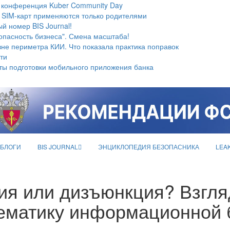
 конференция Kuber Community Day
 SIM-карт применяются только родителями
й номер BIS Journal!
опасность бизнеса". Смена масштаба!
не периметра КИИ. Что показала практика поправок
ти
ты подготовки мобильного приложения банка
БЛОГИ
BIS JOURNAL
ЭНЦИКЛОПЕДИЯ БЕЗОПАСНИКА
LEA
ция или дизъюнкция? Взгля
ематику информационной б