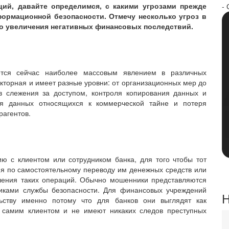
ций, давайте определимся, с какими угрозами прежде
- 
формационной безопасности. Отмечу несколько угроз в
о увеличения негативных финансовых последствий.
ется сейчас наиболее массовым явлением в различных
акторная и имеет разные уровни: от организационных мер до
тв слежения за доступом, контроля копирования данных и
ря данных относящихся к коммерческой тайне и потеря
рагентов.
ию с клиентом или сотрудником банка, для того чтобы тот
 по самостоятельному переводу им денежных средств или
ения таких операций. Обычно мошенники представляются
иками службы безопасности. Для финансовых учреждений
Н
ьству именно потому что для банков они выглядят как
 самим клиентом и не имеют никаких следов преступных