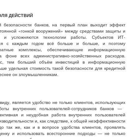
ОЛЯ ДЕЙСТВИЙ
й безопасности банков, на первый план выходит эффект
стоянной «гонкой вооружений» между средствами защиты и
я и усложняются технологии работы. Субъектов ИТ-
ится с каждым годом всё больше и больше, и поэтому
ратные комплексы, обеспечивающие информационную
а фоне всех административно-хозяйственных расходов.
нес, тем больший объём инвестиций в информационную
ьше удельная стоимость такой безопасности для кредитной
ереснее он злоумышленникам.
иду, является удобство не только клиентов, использующих
боты внутренних пользователей-сотрудников банков — ​
ктивная и неудобная работа внутренних пользователей
оизводительности и, как следствие, к общей неэффективности
о так же, как и в вопросе удобства клиентов, проявлять
енку и использовать всесторонние подходы — ​не только