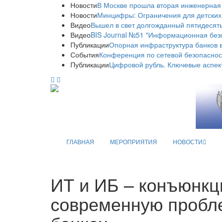
Новости
В Москве прошла вторая инженерная
Новости
Минцифры: Ограничения для детских
Видео
Вышел в свет долгожданный пятидесяты
Видео
BIS Journal №51 "Информационная без
Публикации
Опорная инфраструктура банков в
События
Конференция по сетевой безопаснос
Публикации
Цифровой рубль. Ключевые аспек
ГЛАВНАЯ
МЕРОПРИЯТИЯ
НОВОСТИ
ИТ и ИБ – ​конъюнк
современную пробл