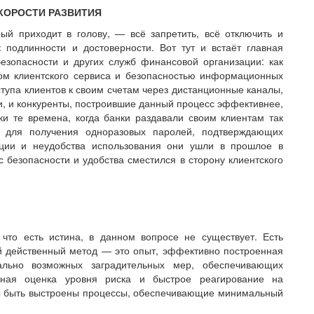
КОРОСТИ РАЗВИТИЯ
ый приходит в голову, — ​всё запретить, всё отключить и
 подлинности и достоверности. Вот тут и встаёт главная
зопасности и других служб финансовой организации: как
вом клиентского сервиса и безопасностью информационных
ступа клиентов к своим счетам через дистанционные каналы,
ми, и конкуренты, построившие данный процесс эффективнее,
и те времена, когда банки раздавали своим клиентам так
ы для получения одноразовых паролей, подтверждающих
уции и неудобства использования они ушли в прошлое в
 безопасности и удобства сместился в сторону клиентского
что есть истина, в данном вопросе не существует. Есть
 действенный метод — ​это опыт, эффективно построенная
льно возможных заградительных мер, обеспечивающих
нная оценка уровня риска и быстрое реагирование на
ы быть выстроены процессы, обеспечивающие минимальный