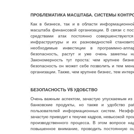
ПРОБЛЕМАТИКА МАСШТАБА. СИСТЕМЫ КОНТР
Как в бизнесе, так и в области информационно
масштаба финансовой организации. В связи с по
средствами атак постоянно совершенствуютс
инфраструктуры и их разновидностей станов
необходимые инвестиции в программно-аппа
безопасность, растут и уже очень заметны н
Закономерность тут проста: чем крупнее биз
безопасность он может себе позволить и тем мен
организации. Также, чем крупнее бизнес, тем инт
БЕЗОПАСНОСТЬ VS УДОБСТВО
Очень важным аспектом, зачастую упускаемым из в
банковские продукты, но также и удобство ра
пользователей информационных систем. Неэффе
зачастую приводит к текучке кадров, невысокой пр
производственного процесса. В этом вопросе над
повышенное внимание, проводить постоянную оц