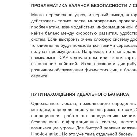
ПРОБЛЕМАТИКА БАЛАНСА БЕЗОПАСНОСТИ И С
Много перечислено угроз, и первый вывод, котор
действовать только после многократных проверок
проблематика взаимодействия информационной бе
найти баланс между скоростью развития, удобст
систем. Если выстроить очень сложную систему до
то клиенты не будут пользоваться такими сервиса
получат преимущества. Например, не очень далек
называемые CAP-калькуляторы или скретч-карт
выполнение действий. Из-за сложности дистриб
розничном обслуживании физических лиц, и баланс
сервиса.
ПУТИ НАХОЖДЕНИЯ ИДЕАЛЬНОГО БАЛАНСА
Однозначного лекала, позволяющего определить 
методики, определяющие уровень риска, но самый
операционная работа по определению минима
безопасность информационных систем, постоя
возникающие угрозы. Для быстрой реакции должн
time-to-market. Но это уже тема отдельной беседы.