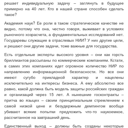
решает индивидуальную задачу – заглянуть в будущее
примерно на 40 лет. Кто в нашей стране способен сделать
такое?
Академия наук? Ее роли в таком стратегическом качестве не
видно, потому что она, честно говоря, выживает в условиях
рыночного хозрасчета, а фундаментальных исследований нет.
Государевы служащие в отраслевых НИИ? У них другие цели,
и решают они другие задачи, тоже важные для государства.
Есть отдельные эксперты высокого уровня – они как горсть
бриллиантов рассыпаны по коммерческим компаниям. Кстати,
в самих этих компаниях идет огромное количество НИР по
направлению информационной безопасности. Но все они
имеют сугубо прикладной характер и нацелены
исключительно на интересы бизнеса. А ему абсолютно все
равно, какой должна быть модель защиты российских граждан
и организаций через 15 лет. А нынешние госконтракты –
притча во языцех – своим принципиальным стремлением к
самой низкой цене и безудержным демпингом вообще
убивают всякие попытки предложить что-то наукоемкое,
рассчитанное на завтрашний день.
Единственный выход – должны быть созданы некоторые