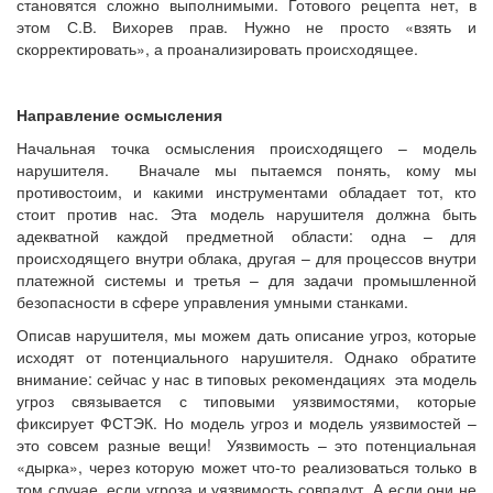
становятся сложно выполнимыми. Готового рецепта нет, в
этом С.В. Вихорев прав. Нужно не просто «взять и
скорректировать», а проанализировать происходящее.
Направление осмысления
Начальная точка осмысления происходящего – модель
нарушителя. Вначале мы пытаемся понять, кому мы
противостоим, и какими инструментами обладает тот, кто
стоит против нас. Эта модель нарушителя должна быть
адекватной каждой предметной области: одна – для
происходящего внутри облака, другая – для процессов внутри
платежной системы и третья – для задачи промышленной
безопасности в сфере управления умными станками.
Описав нарушителя, мы можем дать описание угроз, которые
исходят от потенциального нарушителя. Однако обратите
внимание: сейчас у нас в типовых рекомендациях эта модель
угроз связывается с типовыми уязвимостями, которые
фиксирует ФСТЭК. Но модель угроз и модель уязвимостей –
это совсем разные вещи! Уязвимость – это потенциальная
«дырка», через которую может что-то реализоваться только в
том случае, если угроза и уязвимость совпадут. А если они не