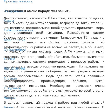
Промышленность
О назревшей смене парадигмы зашиты
За рубежом
Действительно, сложность ИТ-систем, как в части создания,
Кадры
так и в части администрирования, возросла до такой степени,
что возникла настоятельная необходимость принимать меры
Киберграмотность
для упрощения этой ситуации. Разработчики систем
безопасности открыли этот «ящик Пандоры» лет 15 назад, и с
Мероприятия
тех пор создают все более сложные системы, но
эффективность их работы не только не растет, а, в общем-то,
От партнёров
не очевидна. Яркий пример- класс SIEM-систем. Они были
задуманы для того, чтобы обрабатывать большое количество
БЛОГИ
данных, которые система порождает в процессе работы, и
формировать выводы о том, что происходит. На практике мы
BIS JOURNAL
видим, что данные она собирает, но вот увидеть выводы
весьма проблематично. Ведь для того, чтобы правильно
Главная
классифицировать происходящие события, нужен
человеческий интеллект. Необходимо произвести очень
О журнале
точную сложную настройку системы, которую во всей стране,
думаю, может сделать лишь несколько человек.
Авторы
В целом, правильный подход к работе над любой сложной
системой, не только технической, но и, например, социальной,
Блоги