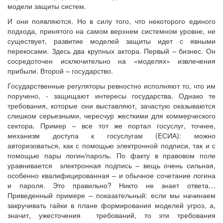
модели защиты систем.
И они появляются. Но в силу того, что некоторого единого
подхода, принятого на самом верхнем системном уровне, не
существует, развитие моделей защиты идет с явными
перекосами. Здесь два крупных актора. Первый – бизнес. Он
сосредоточен исключительно на «моделях» извлечения
прибыли. Второй – государство.
Государственные регуляторы ревностно исполняют то, что им
поручено, - защищают интересы государства. Однако те
требования, которые они выставляют, зачастую оказываются
слишком серьезными, чересчур жесткими для коммерческого
сектора. Пример – все тот же портал госуслуг, точнее,
механизм доступа к госуслугам (ЕСИА): можно
авторизоваться, как с помощью электронной подписи, так и с
помощью пары логин/пароль. По факту в правовом поле
уравнивается электронная подпись – вещь очень сильная,
особенно квалифицированная – и обычное сочетание логина
и пароля. Это правильно? Никто не знает ответа…
Приведенный примере – показательный: если мы начинаем
закручивать гайки в плане формирования моделей угроз, а,
значит, ужесточения требований, то эти требования