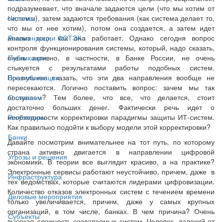
подразумевает, что вначале задаются цели (что мы хотим от
системы), затем задаются требования (как система делает то,
Читалка
что мы от нее хотим), потом она создается, а затем идет
анализ того, как она работает. Однако сегодня вопрос
Рекомендации ФСТЭК
контроля функционирования системы, который, надо сказать,
очень активно, в частности, в Банке России, не очень
Публикации
стыкуется с результатами работы подобных систем.
Правильнее сказать, что эти два направления вообще не
Все публикации
пересекаются. Логично поставить вопрос: зачем мы так
поступаем? Тем более, что все, что делается, стоит
О главном
достаточно больших денег. Фактически речь идет о
необходимости корректировки парадигмы защиты ИТ-систем.
Регуляторы
Как правильно подойти к выбору модели этой корректировки?
Банки
Давайте посмотрим внимательнее на тот путь, по которому
страна активно двигается в направлении цифровой
Угрозы и решения
экономики. В теории все выглядит красиво, а на практике?
Электронные сервисы работают неустойчиво, причем, даже в
Инфраструктура
тех ведомствах, которые считаются лидерами цифровизации.
Количество отказов электронных систем с течением времени
Деловые мероприятия
только увеличивается, причем, даже у самых крупных
организаций, в том числе, банках. В чем причина? Очень
Субъекты
высокая сложность создаваемых систем. Человек, далекий от