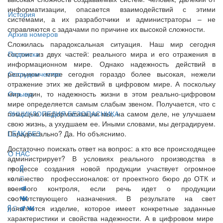
информатизации, опасается взаимодействий с этими
История
системами, а их разработчики и администраторы – не
справляются с задачами по причине их высокой сложности.
Архив номеров
Сложилась парадоксальная ситуация. Наш мир сегодня
состоит из двух частей: реального мира и его отражения в
Подписка
информационном мире. Однако надежность действий в
реальном мире сегодня гораздо более высокая, нежели
Сотрудничество
отражение этих же действий в цифровом мире. А поскольку
мир един, то надежность жизни в этом реально-цифровом
Отзывы
мире определяется самым слабым звеном. Получается, что с
помощью информатизации мы, на самом деле, не улучшаем
ЭНЦИКЛОПЕДИЯ БЕЗОПАСНИКА
свою жизнь, а ухудшаем ее. Иными словами, мы деградируем.
Парадоксально? Да. Но объяснимо.
LEAK-БЕЗ
Достаточно поискать ответ на вопрос: а кто все происходящее
О НАС
администрирует? В условиях реального производства в
процессе создания новой продукции участвует огромное
количество профессионалов: от проектного бюро до ОТК и
военного контроля, если речь идет о продукции
соответствующего назначения. В результате на свет
появляется изделие, которое имеет конкретные заданные
характеристики и свойства надежности. А в цифровом мире