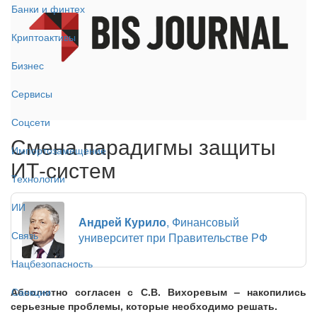
Банки и финтех
Криптоактивы
Бизнес
Сервисы
Соцсети
Смена парадигмы защиты
Импортозамещение
ИТ-систем
Технологии
ИИ
Андрей Курило
, Финансовый
Связь
университет при Правительстве РФ
Нацбезопасность
Абсолютно согласен с С.В. Вихоревым – накопились
Санкции
серьезные проблемы, которые необходимо решать.