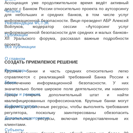
Ассоциация уже продолжительное время ведёт активный
диалог с Банком России относительно проекта по аутсорсингу
Читалка
для небольших и средних банков, в том числе услуг
информационной безопасности. Вице-президент АБР Алексей
Рекомендации ФСТЭК
Войлуков, модератор сессии «Аутсорсинг услуг
информационной безопасности для средних и малых банков»
Публикации
XII Уральского форума, рассказал важные подробности
проекта.
Все публикации
О главном
СОЗДАТЬ ПРИЕМЛЕМОЕ РЕШЕНИЕ
Регуляторы
Крупные банки и часть средних относительно легко
справляются с реализацией требований Банка России к
Банки
обеспечению информационной безопасности. У них
значительно более широкое поле деятельности, им намного
Угрозы и решения
проще открыть дополнительный штат и найти
квалифицированных профессионалов. Крупные банки могут
Инфраструктура
выделять достаточные ресурсы, чтобы выполнять требования
регулятора, поскольку заинтересованы обезопасить
Деловые мероприятия
значительные ресурсы, включая предоставленные их
клиентами.
Субъекты
Для небольших банков, где общий штат не более 30