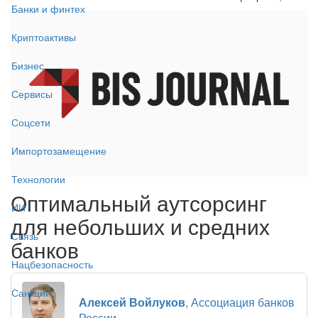
Банки и финтех
Криптоактивы
Бизнес
Сервисы
Соцсети
Импортозамещение
Технологии
Оптимальный аутсорсинг
ИИ
для небольших и средних
Связь
банков
Нацбезопасность
Санкции
Алексей Войлуков
, Ассоциация банков
России