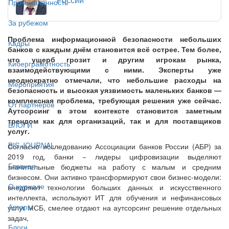
Промышленность
За рубежом
Проблема информационной безопасности небольших
Кадры
банков с каждым днём становится всё острее. Тем более,
что ущерб грозит и другим игрокам рынка,
Киберграмотность
взаимодействующими с ними. Эксперты уже
неоднократно отмечали, что небольшие расходы на
Мероприятия
безопасность и высокая уязвимость маленьких банков —
комплексная проблема, требующая решения уже сейчас.
От партнёров
Аутсорсинг в этом контексте становится заметным
трендом как для организаций, так и для поставщиков
БЛОГИ
услуг.
BIS JOURNAL
Согласно исследованию Ассоциации банков России (АБР) за
2019 год, банки − лидеры цифровизации выделяют
Главная
значительные бюджеты на работу с малым и средним
бизнесом. Они активно трансформируют свои бизнес-модели:
О журнале
внедряют технологии больших данных и искусственного
интеллекта, используют ИТ для обучения и нефинансовых
Авторы
услуг МСБ, смелее отдают на аутсорсинг решение отдельных
задач,
Блоги