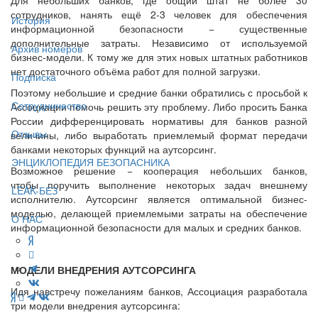
сотрудников, нанять ещё 2-3 человек для обеспечения
История
информационной безопасности − существенные
дополнительные затраты. Независимо от используемой
Архив номеров
бизнес-модели. К тому же для этих новых штатных работников
нет достаточного объёма работ для полной загрузки.
Подписка
Поэтому небольшие и средние банки обратились с просьбой к
Сотрудничество
Ассоциации помочь решить эту проблему. Либо просить Банка
России дифференцировать нормативы для банков разной
Отзывы
величины, либо выработать приемлемый формат передачи
банками некоторых функций на аутсорсинг.
ЭНЦИКЛОПЕДИЯ БЕЗОПАСНИКА
Возможное решение − кооперация небольших банков,
чтобы поручить выполнение некоторых задач внешнему
LEAK-БЕЗ
исполнителю. Аутсорсинг является оптимальной бизнес-
моделью, делающей приемлемыми затраты на обеспечение
О НАС
информационной безопасности для малых и средних банков.
МОДЕЛИ ВНЕДРЕНИЯ АУТСОРСИНГА
Идя навстречу пожеланиям банков, Ассоциация разработала
три модели внедрения аутсорсинга: