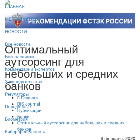
ГЛАВНАЯ
МЕРОПРИЯТИЯ
НОВОСТИ
Оптимальный
Все новости
аутсорсинг для
Безопасникам
небольших и средних
Комментарии экспертов
банков
Законодательство
Регуляторы
Главная
BIS Journal
Персданные
Публикации
Банки
Биометрия
Оптимальный аутсорсинг для небольших и средних
банков
Киберпреступность
6 февраля, 2020