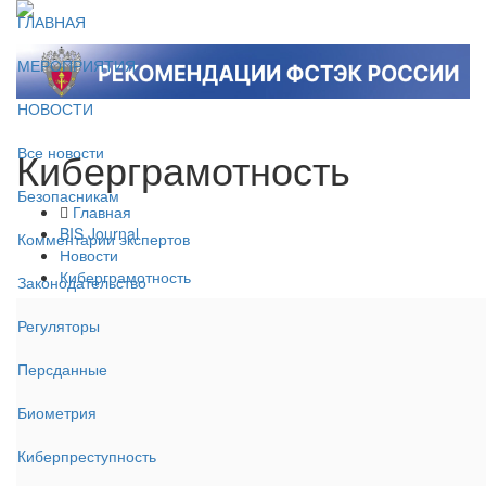
ГЛАВНАЯ
МЕРОПРИЯТИЯ
НОВОСТИ
Киберграмотность
Все новости
Безопасникам
Главная
BIS Journal
Комментарии экспертов
Новости
Киберграмотность
Законодательство
Регуляторы
Персданные
Биометрия
Киберпреступность