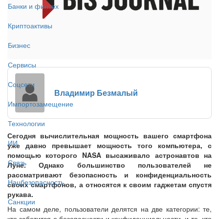
Банки и финтех
Криптоактивы
Бизнес
Сервисы
Соцсети
Владимир Безмалый
Импортозамещение
Технологии
Сегодня вычислительная мощность вашего смартфона
ИИ
уже давно превышает мощность того компьютера, с
помощью которого NASA высаживало астронавтов на
Связь
Луне. Однако большинство пользователей не
рассматривают безопасность и конфиденциальность
Нацбезопасность
своих смартфонов, а относятся к своим гаджетам спустя
рукава.
Санкции
На самом деле, пользователи делятся на две категории: те,
кто заботится о безопасности и конфиденциальности, и те, кто