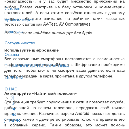
«безопасность», и у вас будет множество приложений на
выбор. Всегда смотрите на базу установки и комментарии
История
пользователей. А если хотите серьёзно отнестись к данному
вопросу, обратите внимание на рейтинги таких известных
Архив номеров
тестовых сайтов как AV-Test, AV Comparatives.
Подписка
PS: Увы, вы не найдёте антивирус для Apple.
Сотрудничество
Используйте шифрование
Отзывы
Все современные смартфоны поставляются с возможностью
шифрования телефона и SD-карты. Шифрование необходимо
ЭНЦИКЛОПЕДИЯ БЕЗОПАСНИКА
для того, чтобы кто-то не смотрел ваши данные, если ваш
телефон украден, а карта прочитана в другом телефоне.
LEAK-БЕЗ
О НАС
Активируйте «Найти мой телефон»
Эта функция требует подключения к сети и позволяет службе,
работающей на вашем телефоне, передавать своё точное
местоположение. Различные версии Android позволяют делать
снимки с камер и даже регистрировать голос и отправлять его
в облачный сервис. Таким образом, это может помочь