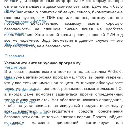
В наши дни современные смартфоны имеют форму сканера
отпечатков пальцев и даже сканера сетчатки. Даже если было
Читалка
много написано о попытках обмануть сенсор, биометрические
сканеры лучше, чем ПИН-код или пароль, потому что они
Рекомендации ФСТЭК
позволяют действительно каждому иметь хорошую
безопасность, не слишком сильно влияя на удобство
Публикации
использования. Хотя с моей точки зрения, хороший ПИН-код
всё же надежнее. Ведь биометрия в данном случае — это
Все публикации
скорее удобство, чем безопасность.
О главном
Установите антивирусную программу
Регуляторы
Этот совет прежде всего относится к пользователям Android.
Вам нужна антивирусная программа, чтобы вы были уверены,
Банки
что у вас есть минимальная защита. Антивирус обнаруживает
такие угрозы, как шпионское, рекламное, вымогательское ПО,
Угрозы и решения
а иногда даже помогает защититься против определённых
типов фишинговых атак. Нет абсолютно никакого оправдания,
Инфраструктура
чтобы не устанавливать антивирусный продукт, поскольку у
всех известных производителей средств обеспечения
Деловые мероприятия
безопасности есть не только платная версия. Просто найдите
в своём магазине приложений «антивирус» или
Субъекты