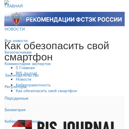
ГЛАВНАЯ
МЕРОПРИЯТИЯ
НОВОСТИ
Как обезопасить свой
Все новости
смартфон
Безопасникам
Комментарии экспертов
Главная
BIS Journal
Законодательство
Новости
Киберграмотность
Регуляторы
Как обезопасить свой смартфон
Персданные
Биометрия
Киберпреступность