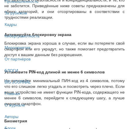
Промышленность
не заботится. Приведённые ниже советы предназначены для
обеих категорий, и они отсортированы в соответствии с
За рубежом
трудностями реализации.
Кадры
Активируйте блокировку экрана
Киберграмотность
Блокировка экрана хороша в случае, если вы потеряете свой
Мероприятия
смартфон или его украдут, но также помогает предотвратить
доступ к вашим данным без разрешения.
От партнёров
БЛОГИ
Установите PIN-код длиной не менее 6 символов
Не включайте минимальный ПИН-код из 4 символов, потому
BIS JOURNAL
что его слишком легко угадать и посмотреть через плечо. Если
ваше устройство не имеет функции PIN-кода, содержащего не
Главная
менее 6 символов, перейдите к следующему шагу, а лучше
смените смартфон.
О журнале
Авторы
Биометрия
Блоги