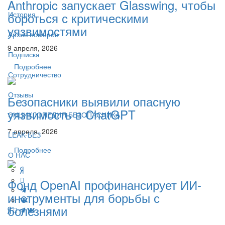
Anthropic запускает Glasswing, чтобы
бороться с критическими
История
уязвимостями
Архив номеров
9 апреля, 2026
Подписка
Подробнее
Сотрудничество
Отзывы
Безопасники выявили опасную
уязвимость в ChatGPT
ЭНЦИКЛОПЕДИЯ БЕЗОПАСНИКА
7 апреля, 2026
LEAK-БЕЗ
Подробнее
О НАС
Фонд OpenAI профинансирует ИИ-
инструменты для борьбы с
болезнями