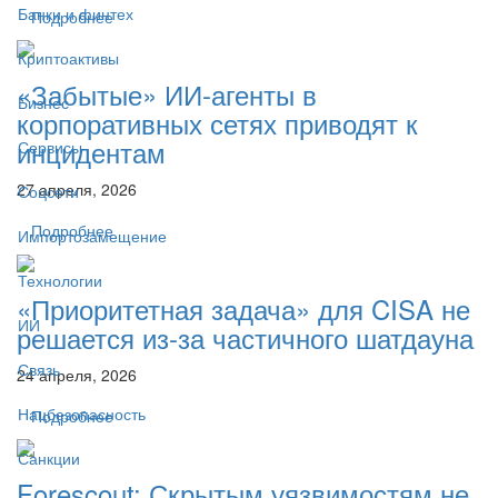
Банки и финтех
Подробнее
Криптоактивы
«Забытые» ИИ-агенты в
Бизнес
корпоративных сетях приводят к
инцидентам
Сервисы
27 апреля, 2026
Соцсети
Подробнее
Импортозамещение
Технологии
«Приоритетная задача» для CISA не
ИИ
решается из-за частичного шатдауна
Связь
24 апреля, 2026
Нацбезопасность
Подробнее
Санкции
Forescout: Скрытым уязвимостям не