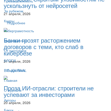
Промышленность
ускользнуть от нейросетей
За рубежом
21 апреля, 2026
Кадры
Подробнее
Киберграмотность
Банки грозят расторжением
Мероприятия
договоров с теми, кто слаб в
От партнёров
кибербезе
БЛОГИ
21 апреля, 2026
BIS JOURNAL
Подробнее
Главная
Проза ИИ-отрасли: строители не
О журнале
успевают за инвесторами
Авторы
20 апреля, 2026
Блоги