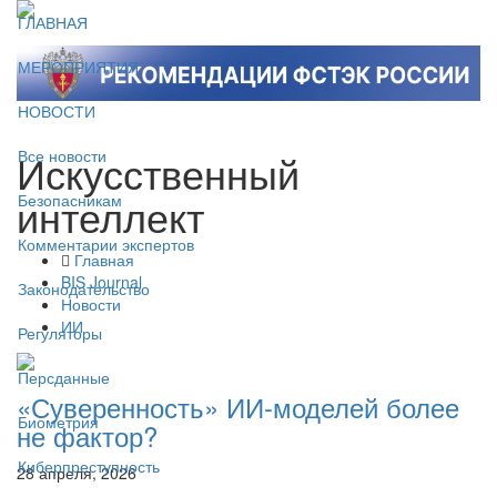
ГЛАВНАЯ
МЕРОПРИЯТИЯ
НОВОСТИ
Искусственный
Все новости
интеллект
Безопасникам
Комментарии экспертов
Главная
BIS Journal
Законодательство
Новости
ИИ
Регуляторы
Персданные
«Суверенность» ИИ-моделей более
Биометрия
не фактор?
Киберпреступность
28 апреля, 2026