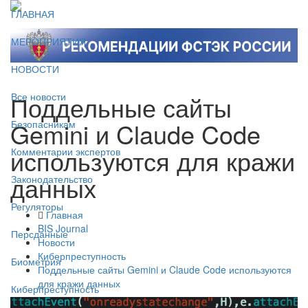
ГЛАВНАЯ
МЕРОПРИЯТИЯ
НОВОСТИ
Поддельные сайты
Все новости
Gemini и Claude Code
Безопасникам
используются для кражи
Комментарии экспертов
данных
Законодательство
Регуляторы
Главная
BIS Journal
Персданные
Новости
Киберпреступность
Биометрия
Поддельные сайты Gemini и Claude Code используются
для кражи данных
Киберпреступность