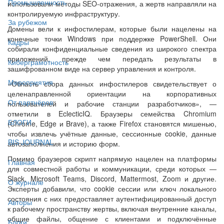
Промышленность
использовали методы SEO-отражения, а жертв направляли на
контролируемую инфраструктуру.
За рубежом
Домены вели к инфостилерам, которые были нацелены на
конечные точки Windows при поддержке PowerShell. Они
Кадры
собирали конфиденциальные сведения из широкого спектра
приложений, прежде чем передать результаты в
Киберграмотность
зашифрованном виде на сервер управления и контроля.
Мероприятия
«Область сбора данных инфостилеров свидетельствует о
целенаправленной ориентации на корпоративных
От партнёров
пользователей и рабочие станции разработчиков», —
отметили в EclecticIQ. Браузеры семейства Chromium
БЛОГИ
(Chrome, Edge и Brave), а также Firefox становятся мишенью,
чтобы извлечь учётные данные, сессионные cookie, данные
BIS JOURNAL
автозаполнения и историю форм.
Помимо браузеров скрипт напрямую нацелен на платформы
Главная
для совместной работы и коммуникации, среди которых —
Slack, Microsoft Teams, Discord, Mattermost, Zoom и другие.
О журнале
Эксперты добавили, что cookie сессии или ключ локального
состояния с них предоставляет аутентифицированный доступ
Авторы
к рабочему пространству жертвы, включая внутренние каналы,
общие файлы, общение с клиентами и подключённые
Блоги