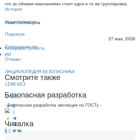
что за обеими кампаниями стоит одна и та же группировка.
История
Архив номеров
Усам Оздемиров
Подписка
27 мая, 2026
Сотрудничество
Киберпреступность
ИИ
Отзывы
ЭНЦИКЛОПЕДИЯ БЕЗОПАСНИКА
Смотрите также
LEAK-БЕЗ
Безопасная разработка
О НАС
- Безопасная разработка эволюция по ГОСТу -
Читалка