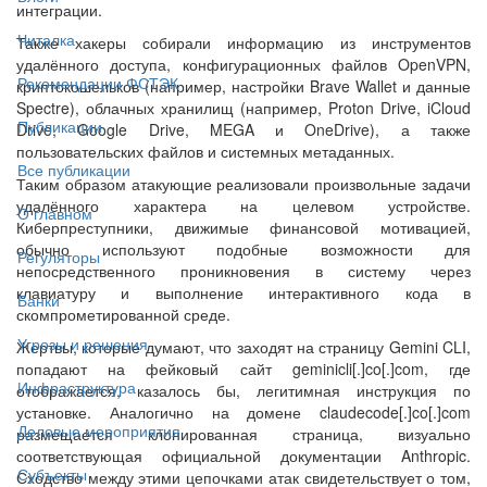
интеграции.
Читалка
Также хакеры собирали информацию из инструментов
удалённого доступа, конфигурационных файлов OpenVPN,
Рекомендации ФСТЭК
криптокошельков (например, настройки Brave Wallet и данные
Spectre), облачных хранилищ (например, Proton Drive, iCloud
Публикации
Drive, Google Drive, MEGA и OneDrive), а также
пользовательских файлов и системных метаданных.
Все публикации
Таким образом атакующие реализовали произвольные задачи
удалённого характера на целевом устройстве.
О главном
Киберпреступники, движимые финансовой мотивацией,
обычно используют подобные возможности для
Регуляторы
непосредственного проникновения в систему через
клавиатуру и выполнение интерактивного кода в
Банки
скомпрометированной среде.
Угрозы и решения
Жертвы, которые думают, что заходят на страницу Gemini CLI,
попадают на фейковый сайт geminicli[.]co[.]com, где
Инфраструктура
отображается, казалось бы, легитимная инструкция по
установке. Аналогично на домене claudecode[.]co[.]com
Деловые мероприятия
размещается клонированная страница, визуально
соответствующая официальной документации Anthropic.
Субъекты
Сходство между этими цепочками атак свидетельствует о том,