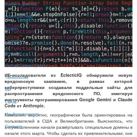
Банки и финтех
Криптоактивы
Бизнес
Сервисы
Соцсети
Импортозамещение
ИБ-исследователи из EclecticIQ обнаружили новую
Технологии
вредоносную кампанию, в рамках которой
киберпреступники создавали поддельные сайты для
ИИ
распространения вредоносного ПО, имитируя
инструменты программирования Google Gemini и Claude
Связь
Code от Anthropic.
Нацбезопасность
Кампания, вероятно, географически была ориентирована на
пользователей в США и Великобритании. Выяснилось, что
Санкции
злоумышленники начали развёртывать специальные домены в
начале этого марта. Чтобы сделать их привлекательными, они