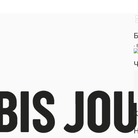
Б
-
Ч
К
Н