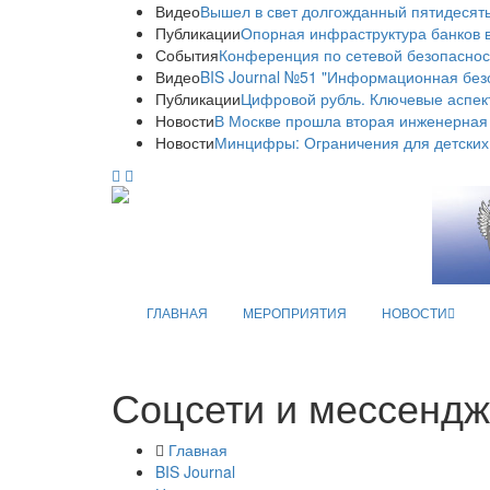
Видео
Вышел в свет долгожданный пятидесяты
Публикации
Опорная инфраструктура банков в
События
Конференция по сетевой безопаснос
Видео
BIS Journal №51 "Информационная без
Публикации
Цифровой рубль. Ключевые аспек
Новости
В Москве прошла вторая инженерная
Новости
Минцифры: Ограничения для детских
ГЛАВНАЯ
МЕРОПРИЯТИЯ
НОВОСТИ
Соцсети и мессенд
Главная
BIS Journal