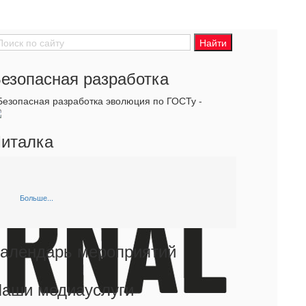
езопасная разработка
 Безопасная разработка эволюция по ГОСТу -
италка
Больше...
алендарь мероприятий
аши медиауслуги