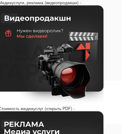
 Медиауслуги, реклама (видеопродакшн) -
Стоимость медиауслуг (открыть PDF) -