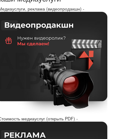
 Медиауслуги, реклама (видеопродакшн) -
Стоимость медиауслуг (открыть PDF) -