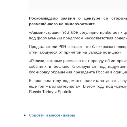
Роскомнадзор заявил о цензуре со сторон
размещённого на видеохостинге.
«Администрация YouTube регулярно прибегает к ц
под формальным предлогом несоответствия содержа
Представители РКН считают, что блокировке подве
отличающуюся от принятой на Западе позицию».
«Ролики, которые рассказывают правду об историч
событиях в Беслане блокируются под надуман
блокировку обращения президента России в официа
В прошлом году ведомство насчитало девять слу
ещё три – к их материалам. В этом году под «цен
Russia Today и Sputnik.
Соцсети и мессенджеры