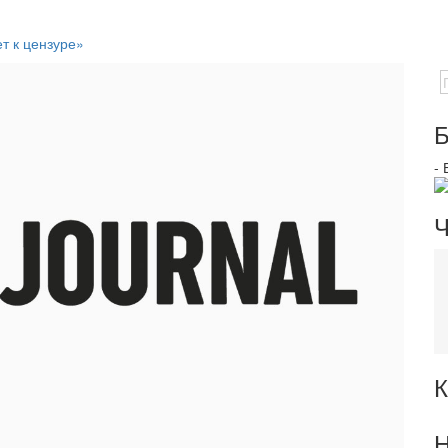
т к цензуре»
Б
-
Ч
К
Н