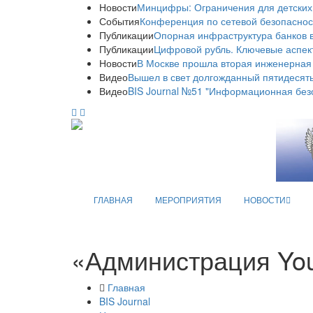
Новости
Минцифры: Ограничения для детских
События
Конференция по сетевой безопаснос
Публикации
Опорная инфраструктура банков в
Публикации
Цифровой рубль. Ключевые аспек
Новости
В Москве прошла вторая инженерная
Видео
Вышел в свет долгожданный пятидесяты
Видео
BIS Journal №51 "Информационная без
ГЛАВНАЯ
МЕРОПРИЯТИЯ
НОВОСТИ
«Администрация You
Главная
BIS Journal