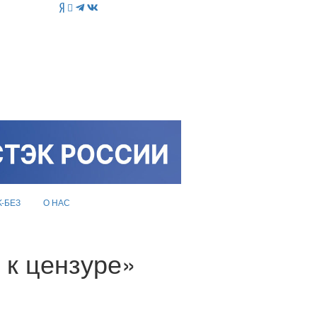
K-БЕЗ
О НАС
 к цензуре»