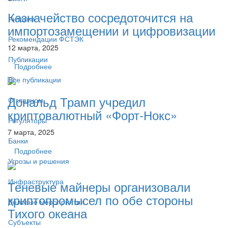
Казначейство сосредоточится на
Читалка
импортозамещении и цифровизации
Рекомендации ФСТЭК
12 марта, 2025
Публикации
Подробнее
Все публикации
Дональд Трамп учредил
О главном
криптовалютный «Форт-Нокс»
Регуляторы
7 марта, 2025
Банки
Подробнее
Угрозы и решения
Инфраструктура
Теневые майнеры организовали
криптопромысел по обе стороны
Деловые мероприятия
Тихого океана
Субъекты