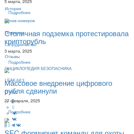
5 марта, 2025
История
Подробнее
Архив номеров
Столичная подземка протестировала
Подписка
крипторубль
Сотрудничество
3 марта, 2025
Отзывы
Подробнее
ЭНЦИКЛОПЕДИЯ БЕЗОПАСНИКА
LEAK-БЕЗ
Массовое внедрение цифрового
рубля сдвинули
О НАС
27 февраля, 2025
Подробнее
SEC формирует команду для охоты