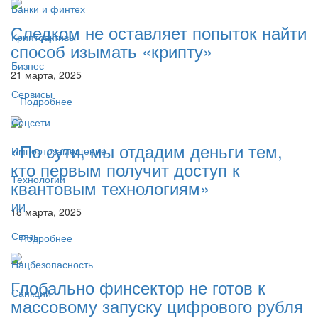
Банки и финтех
Следком не оставляет попыток найти
Криптоактивы
способ изымать «крипту»
Бизнес
21 марта, 2025
Сервисы
Подробнее
Соцсети
«По сути, мы отдадим деньги тем,
Импортозамещение
кто первым получит доступ к
Технологии
квантовым технологиям»
ИИ
18 марта, 2025
Связь
Подробнее
Нацбезопасность
Глобально финсектор не готов к
Санкции
массовому запуску цифрового рубля