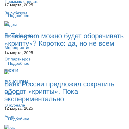
Промышленность
17 марта, 2025
За рубежом
Подробнее
Кадры
В Telegram можно будет оборачивать
Киберграмотность
«крипту»? Коротко: да, но не всем
Мероприятия
14 марта, 2025
От партнёров
Подробнее
БЛОГИ
Банк России предложил сократить
BIS JOURNAL
оборот «крипты». Пока
Главная
экспериментально
О журнале
12 марта, 2025
Авторы
Подробнее
Блоги