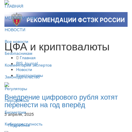
ГЛАВНАЯ
МЕРОПРИЯТИЯ
НОВОСТИ
ЦФА и криптовалюты
Все новости
Безопасникам
Главная
BIS Journal
Комментарии экспертов
Новости
Криптоактивы
Законодательство
Регуляторы
Внедрение цифрового рубля хотят
Персданные
перенести на год вперёд
Биометрия
3 апреля, 2025
Киберпреступность
Подробнее