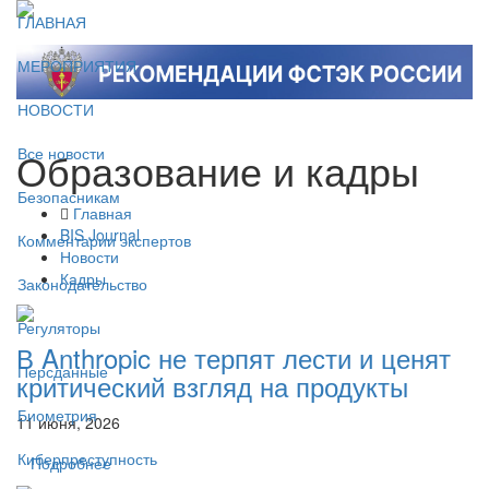
ГЛАВНАЯ
МЕРОПРИЯТИЯ
НОВОСТИ
Образование и кадры
Все новости
Безопасникам
Главная
BIS Journal
Комментарии экспертов
Новости
Кадры
Законодательство
Регуляторы
В Anthropic не терпят лести и ценят
Персданные
критический взгляд на продукты
Биометрия
11 июня, 2026
Киберпреступность
Подробнее