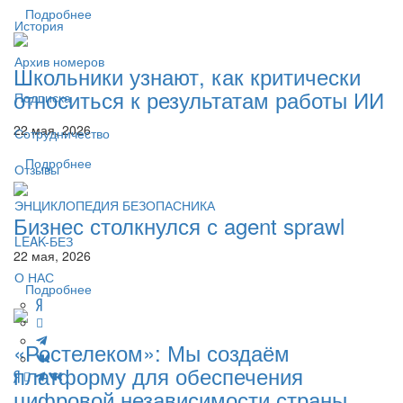
Подробнее
История
Архив номеров
Школьники узнают, как критически
относиться к результатам работы ИИ
Подписка
22 мая, 2026
Сотрудничество
Подробнее
Отзывы
ЭНЦИКЛОПЕДИЯ БЕЗОПАСНИКА
Бизнес столкнулся с agent sprawl
LEAK-БЕЗ
22 мая, 2026
О НАС
Подробнее
«Ростелеком»: Мы создаём
платформу для обеспечения
цифровой независимости страны