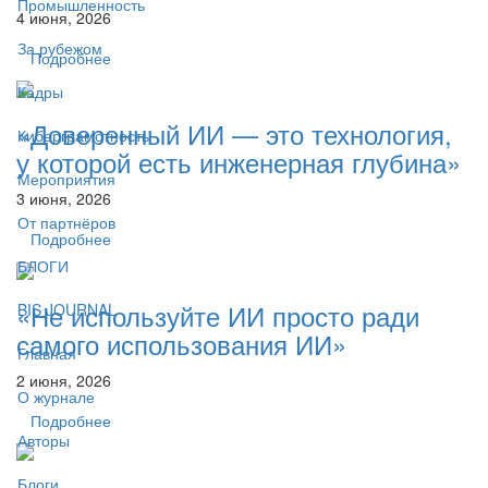
Промышленность
4 июня, 2026
За рубежом
Подробнее
Кадры
«Доверенный ИИ — это технология,
Киберграмотность
у которой есть инженерная глубина»
Мероприятия
3 июня, 2026
От партнёров
Подробнее
БЛОГИ
«Не используйте ИИ просто ради
BIS JOURNAL
самого использования ИИ»
Главная
2 июня, 2026
О журнале
Подробнее
Авторы
Блоги