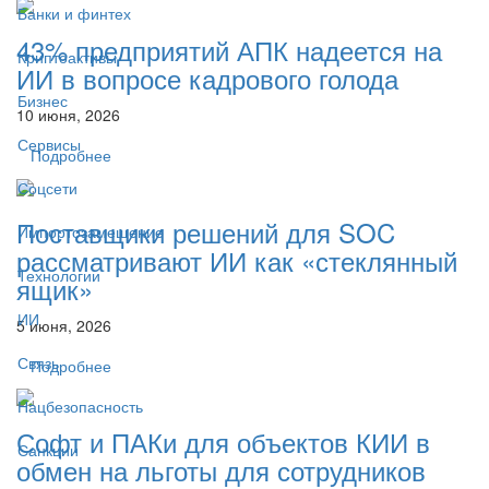
Банки и финтех
43% предприятий АПК надеется на
Криптоактивы
ИИ в вопросе кадрового голода
Бизнес
10 июня, 2026
Сервисы
Подробнее
Соцсети
Поставщики решений для SOC
Импортозамещение
рассматривают ИИ как «стеклянный
Технологии
ящик»
ИИ
5 июня, 2026
Связь
Подробнее
Нацбезопасность
Софт и ПАКи для объектов КИИ в
Санкции
обмен на льготы для сотрудников