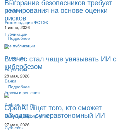
Выгорание безопасников требует
реагирования на основе оценки
Читалка
рисков
Рекомендации ФСТЭК
1 июня, 2026
Публикации
Подробнее
Все публикации
Бизнес стал чаще увязывать ИИ с
О главном
кибербезом
Регуляторы
28 мая, 2026
Банки
Подробнее
Угрозы и решения
Инфраструктура
OpenAI ищет того, кто сможет
обуздать суперавтономный ИИ
Деловые мероприятия
27 мая, 2026
Субъекты