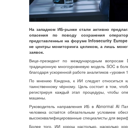
На западном ИБ-рынке стали активно предла
опасения по поводу сохранения операт
представленные на форуме Infosecurity Europe 
не центры мониторинга целиком, а лишь мон
заявок.
Вице-президент по международным вопросам 
традиционную многоуровневую модель SOC в бол
благодаря ускоренной работе аналитиков «уровня 1
По мнению Кэндона, к ИИ следует относиться к
таинственному чёрному. Цель состоит в том, что
регистрируя каждый этап процедуры, чтобы опе
машины.
Руководитель направления ИБ в Abnormal AI Пат
человека остаётся обязательным условием обес
высококвалифицированные специалисты для верифи
Более того, ИИ хорош настолько, насколько хо