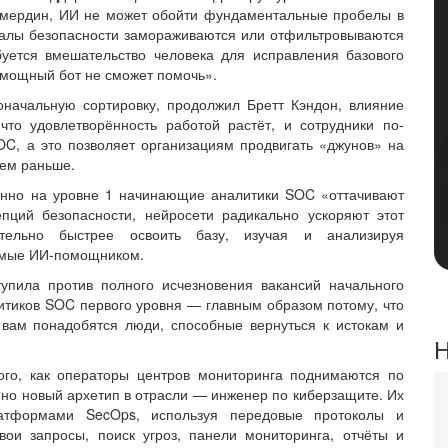
елмердин, ИИ не может обойти фундаментальные пробелы в
налы безопасности замораживаются или отфильтровываются
буется вмешательство человека для исправления базового
хмощный бот не сможет помочь».
начальную сортировку, продолжил Бретт Кэндон, влияние
что удовлетворённость работой растёт, и сотрудники по-
C, а это позволяет организациям продвигать «джунов» на
чем раньше.
енно на уровне 1 начинающие аналитики SOC «оттачивают
пций безопасности, нейросети радикально ускоряют этот
тельно быстрее освоить базу, изучая и анализируя
емые ИИ-помощником.
упила против полного исчезновения вакансий начального
итиков SOC первого уровня — главным образом потому, что
, вам понадобятся люди, способные вернуться к истокам и
Н
го, как операторы центров мониторинга поднимаются по
но новый архетип в отрасли — инженер по киберзащите. Их
латформами SecOps, используя передовые протоколы и
вои запросы, поиск угроз, панели мониторинга, отчёты и