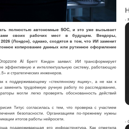
Н
-
гать полностью автономные SOC, и это уже вызывает
орами своих рабочих мест в будущем. Вендоры,
2026 (Лондон), однако, сходятся в том, что ИИ заменит
отонное копирование данных или рутинное оформление
Dropzone AI Бретт Кэндон заявил: ИИ трансформирует
ее эффективную и интеллектуальную систему, работающую
.5» и стратегических инженеров.
ак к поддерживающему «стеклянному ящику», а не как к
бы заменить трудоёмкую ручную работу по расследованию,
раторы могли легко проверять обоснованность действий
рисия Титус согласилась с тем, что проверка с участием
печения безопасности. Организациям по-прежнему нужны
кации итогов работы нейросети.
- 
роша поддерживающая его инфраструктура. Как отметила