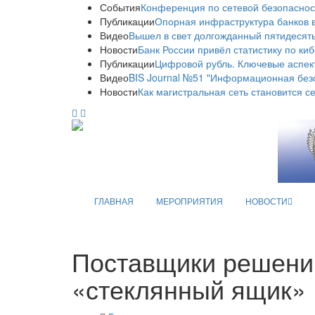
События
Конференция по сетевой безопаснос
Публикации
Опорная инфраструктура банков в
Видео
Вышел в свет долгожданный пятидесяты
Новости
Банк России привёл статистику по ки
Публикации
Цифровой рубль. Ключевые аспек
Видео
BIS Journal №51 "Информационная без
Новости
Как магистральная сеть становится с
ГЛАВНАЯ
МЕРОПРИЯТИЯ
НОВОСТИ
Поставщики решени
«стеклянный ящик»