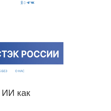
K-БЕЗ
О НАС
 ИИ как