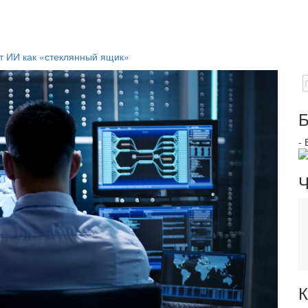
 ИИ как «стеклянный ящик»
Б
-
Ч
К