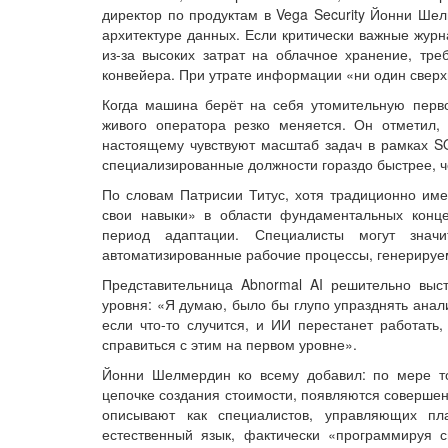
директор по продуктам в Vega Security Йонни Ш
архитектуре данных. Если критически важные жур
из-за высоких затрат на облачное хранение, тре
конвейера. При утрате информации «ни один свер
Когда машина берёт на себя утомительную перво
живого оператора резко меняется. Он отметил, 
настоящему чувствуют масштаб задач в рамках SO
специализированные должности гораздо быстрее, 
По словам Патрисии Титус, хотя традиционно им
свои навыки» в области фундаментальных конце
период адаптации. Специалисты могут значи
автоматизированные рабочие процессы, генериру
Представительница Abnormal AI решительно выст
уровня: «Я думаю, было бы глупо упразднять анал
если что-то случится, и ИИ перестанет работать
справиться с этим на первом уровне».
Йонни Шелмердин ко всему добавил: по мере то
цепочке создания стоимости, появляются совершен
описывают как специалистов, управляющих п
естественный язык, фактически «программируя с