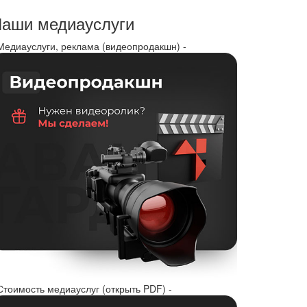
аши медиауслуги
 Медиауслуги, реклама (видеопродакшн) -
Стоимость медиауслуг (открыть PDF) -