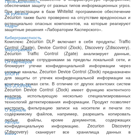
Промышленность
обеспечивая защиту от разных типов информационных угроз.
При регистрации в базе Whitelist программное обеспечение
За рубежом
Zecurion также было проверено на отсутствие вредоносных и
потенциально опасных компонентов, на которые реагируют
Кадры
защитные решения «Лаборатории Касперского».
Киберграмотность
Комплекс Zecurion DLP включает в себя продукты: Traffic
Control (Zgate), Device Control (Zlock), Discovery (Zdiscovery).
Мероприятия
Zecurion Traffic Control (Zgate) анализирует данные,
передаваемые сотрудниками за пределы локальной сети, и
От партнёров
блокирует утечки конфиденциальной информации через
сетевые каналы. Zecurion Device Control (Zlock) предназначен
БЛОГИ
для защиты от утечек конфиденциальной информации на
конечных точках сети. В отличие от других агентских систем
BIS JOURNAL
Zecurion Device Control (Zlock) имеет функцию контентного
анализа, использующую несколько специализированных
Главная
технологий детектирования информации. Продукт позволяет
настроить фильтрацию записи на носители и печати по
О журнале
содержимому файлов, например, разрешить копировать
любые файлы, кроме документов, содержащих
Авторы
конфиденциальную информацию. Zecurion Discovery
(Zdiscovery) сканирует все хранилища данных в
Блоги