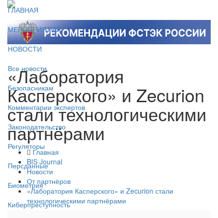
ГЛАВНАЯ
МЕРОПРИЯТИЯ
НОВОСТИ
«Лаборатория
Все новости
Касперского» и Zecurion
Безопасникам
стали технологическими
Комментарии экспертов
партнёрами
Законодательство
Регуляторы
Главная
BIS Journal
Персданные
Новости
От партнёров
Биометрия
«Лаборатория Касперского» и Zecurion стали
технологическими партнёрами
Киберпреступность