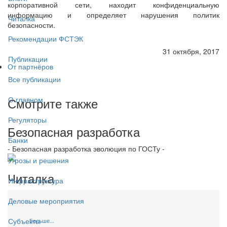
корпоративной сети, находит конфиденциальную
информацию и определяет нарушения политик
Читалка
безопасности.
Рекомендации ФСТЭК
31 октября, 2017
Публикации
От партнёров
Все публикации
Смотрите также
О главном
Регуляторы
Безопасная разработка
Банки
- Безопасная разработка эволюция по ГОСТу -
Угрозы и решения
Читалка
Инфраструктура
Деловые мероприятия
Субъекты
Больше...