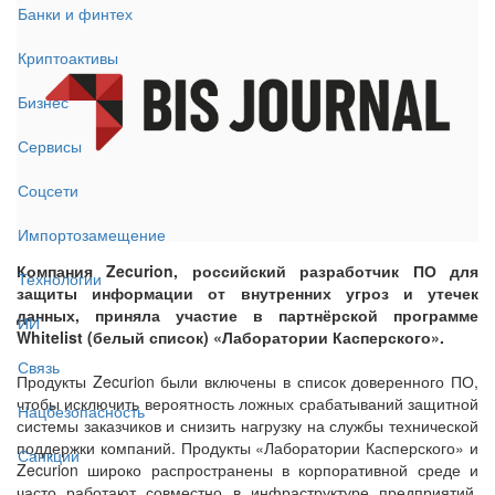
Банки и финтех
Криптоактивы
Бизнес
Сервисы
Соцсети
Импортозамещение
Компания Zecurion, российский разработчик ПО для
Технологии
защиты информации от внутренних угроз и утечек
данных, приняла участие в партнёрской программе
ИИ
Whitelist (белый список) «Лаборатории Касперского».
Связь
Продукты Zecurion были включены в список доверенного ПО,
чтобы исключить вероятность ложных срабатываний защитной
Нацбезопасность
системы заказчиков и снизить нагрузку на службы технической
поддержки компаний. Продукты «Лаборатории Касперского» и
Санкции
Zecurion широко распространены в корпоративной среде и
часто работают совместно в инфраструктуре предприятий,