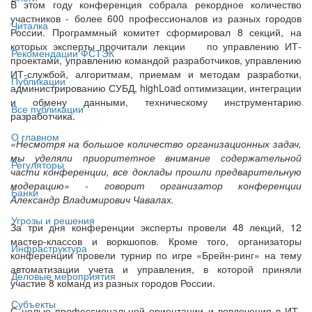
В этом году конференция собрала рекордное количество
участников - более 600 профессионалов из разных городов
Читалка
России. Программный комитет сформировал 8 секций, на
которых эксперты прочитали лекции по управлению ИТ-
Рекомендации ФСТЭК
проектами, управлению командой разработчиков, управлению
ИТ-службой, алгоритмам, приемам и методам разработки,
Публикации
администрированию СУБД, highLoad оптимизации, интеграции
и обмену данными, техническому инструментарию
Все публикации
разработчика.
О главном
«Несмотря на большое количество организационных задач,
мы уделяли приоритетное внимание содержательной
Регуляторы
части конференции, все доклады прошли предварительную
модерацию» - говорит организатор конференции
Банки
Александр Владимирович Чавалах.
Угрозы и решения
За три дня конференции эксперты провели 48 лекций, 12
мастер-классов и воркшопов. Кроме того, организаторы
Инфраструктура
конференции провели турнир по игре «Брейн-ринг» на тему
автоматизации учета и управления, в которой приняли
Деловые мероприятия
участие 8 команд из разных городов России.
Субъекты
С целью профессиональной ориентации и вовлечения в ИТ-