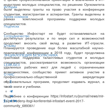
индустрию молодых специалистов, по решению Оргкомитета
История
были выделены гранты на право участия в конференции
студентам, магистрантам и аспирантам. Гранты выделены в
Архив номеров
рамках комплексной программы поддержки молодых
специалистов.
Подписка
Сообщество Инфостарт не будет останавливаться на
Сотрудничество
достигнутых результатах и по мере сил и возможностей
продолжит вносить свой вклад в развитие ИТ-отрасли.
Отзывы
Планируется проведение еще более масштабной научно-
практической конференции в 2018 году, будет продолжена
ЭНЦИКЛОПЕДИЯ БЕЗОПАСНИКА
грантовая поддержка талантливых студентов и молодых
специалистов, рассматривается возможность организации
LEAK-БЕЗ
удаленных рабочих мест для людей с ограниченными
возможностями, сообщество примет активное участие в
О НАС
профессионально-общественной аккредитации
образовательных программ, продолжит издавать журнал, а
также книги и учебники.
Подробнее о конференции https://infostart.ru/journal/news/mir-
1s/podvedeny-itogi-konferentsii-infostart-event-2017-
community_689361/