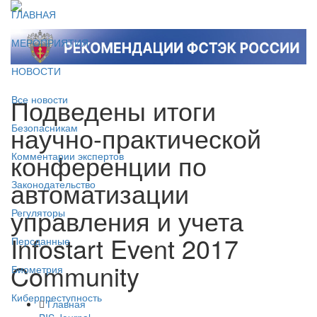
ГЛАВНАЯ
МЕРОПРИЯТИЯ
НОВОСТИ
Подведены итоги
Все новости
научно-практической
Безопасникам
конференции по
Комментарии экспертов
автоматизации
Законодательство
управления и учета
Регуляторы
Infostart Event 2017
Персданные
Community
Биометрия
Киберпреступность
Главная