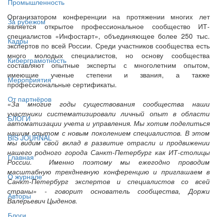
Промышленность
Организатором конференции на протяжении многих лет
За рубежом
является открытое профессиональное сообщество ИТ-
специалистов «Инфостарт», объединяющее более 250 тыс.
Кадры
экспертов по всей России. Среди участников сообщества есть
много молодых специалистов, но основу сообщества
Киберграмотность
составляют опытные эксперты с многолетним опытом,
имеющие ученые степени и звания, а также
Мероприятия
профессиональные сертификаты.
От партнёров
«За многие годы существования сообщества наши
участники систематизировали личный опыт в области
БЛОГИ
автоматизации учета и управления. Мы хотим поделиться
нашим опытом с новым поколением специалистов. В этом
BIS JOURNAL
мы видим свой вклад в развитие отрасли и продвижении
нашего родного города Санкт-Петербург как ИТ-столицы
Главная
России. Именно поэтому мы ежегодно проводим
масштабную трехдневную конференцию и приглашаем в
О журнале
Санкт-Петербург экспертов и специалистов со всей
страны» - говорит основатель сообщества, Доржи
Авторы
Валерьевич Цыденов.
Блоги