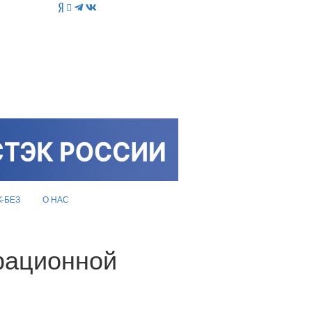
K-БЕЗ
О НАС
рационной