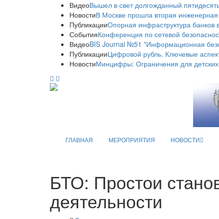
Видео
Вышел в свет долгожданный пятидесяты
Новости
В Москве прошла вторая инженерная
Публикации
Опорная инфраструктура банков в
События
Конференция по сетевой безопаснос
Видео
BIS Journal №51 "Информационная без
Публикации
Цифровой рубль. Ключевые аспек
Новости
Минцифры: Ограничения для детских
ГЛАВНАЯ
МЕРОПРИЯТИЯ
НОВОСТИ
БТО: Простои стано
деятельности