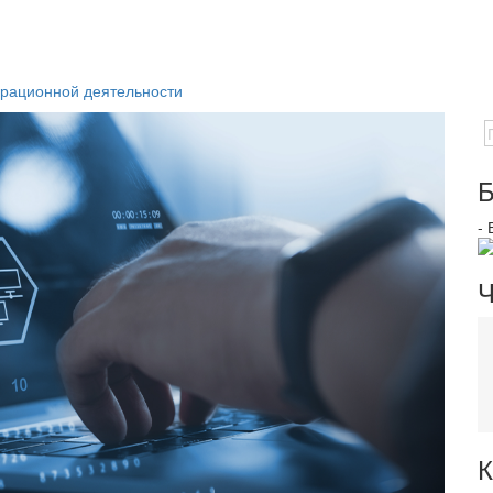
ерационной деятельности
Б
-
Ч
К