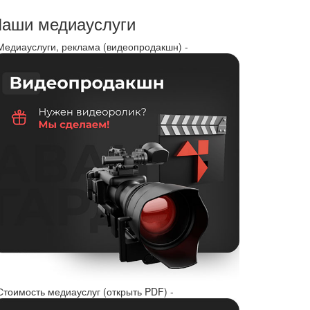
аши медиауслуги
 Медиауслуги, реклама (видеопродакшн) -
Стоимость медиауслуг (открыть PDF) -