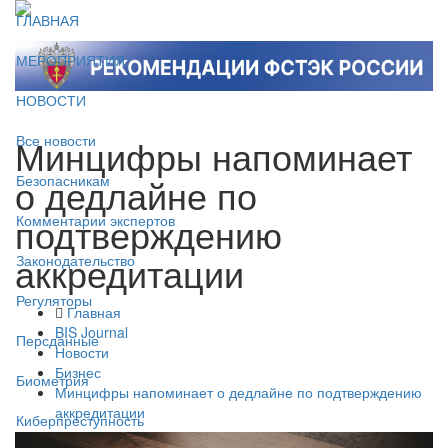
ГЛАВНАЯ
МЕРОПРИЯТИЯ
НОВОСТИ
Минцифры напоминает
Все новости
о дедлайне по
Безопасникам
подтверждению
Комментарии экспертов
аккредитации
Законодательство
Регуляторы
Главная
BIS Journal
Персданные
Новости
Бизнес
Биометрия
Минцифры напоминает о дедлайне по подтверждению
аккредитации
Киберпреступность