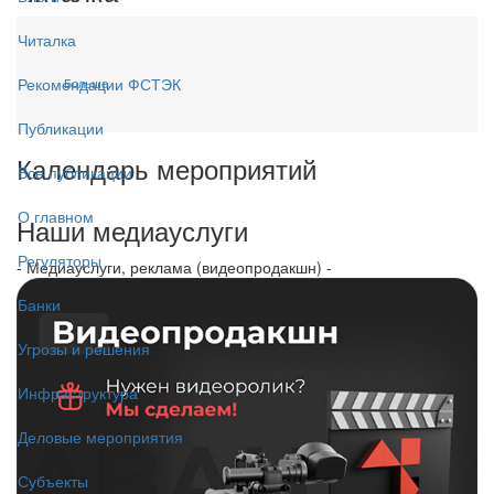
Читалка
Рекомендации ФСТЭК
Больше...
Публикации
Календарь мероприятий
Все публикации
О главном
Наши медиауслуги
Регуляторы
- Медиауслуги, реклама (видеопродакшн) -
Банки
Угрозы и решения
Инфраструктура
Деловые мероприятия
Субъекты