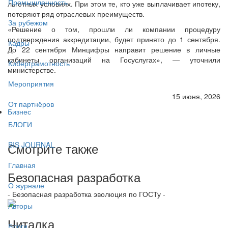
Промышленность
льготных условиях. При этом те, кто уже выплачивает ипотеку,
потеряют ряд отраслевых преимуществ.
За рубежом
«Решение о том, прошли ли компании процедуру
подтверждения аккредитации, будет принято до 1 сентября.
Кадры
До 22 сентября Минцифры направит решение в личные
кабинеты организаций на Госуслугах», — уточнили
Киберграмотность
министерстве.
Мероприятия
15 июня, 2026
От партнёров
Бизнес
БЛОГИ
Смотрите также
BIS JOURNAL
Главная
Безопасная разработка
О журнале
- Безопасная разработка эволюция по ГОСТу -
Авторы
Читалка
Блоги