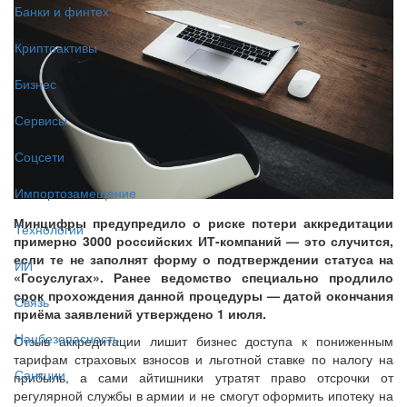
Банки и финтех
Криптоактивы
Бизнес
Сервисы
Соцсети
Импортозамещение
Минцифры предупредило о риске потери аккредитации
Технологии
примерно 3000 российских ИТ-компаний — это случится,
если те не заполнят форму о подтверждении статуса на
ИИ
«Госуслугах». Ранее ведомство специально продлило
срок прохождения данной процедуры — датой окончания
Связь
приёма заявлений утверждено 1 июля.
Нацбезопасность
Отзыв аккредитации лишит бизнес доступа к пониженным
тарифам страховых взносов и льготной ставке по налогу на
Санкции
прибыль, а сами айтишники утратят право отсрочки от
регулярной службы в армии и не смогут оформить ипотеку на