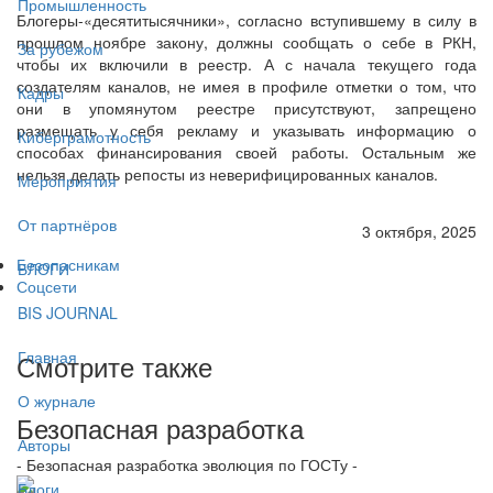
Промышленность
Блогеры-«десятитысячники», согласно вступившему в силу в
прошлом ноябре закону, должны сообщать о себе в РКН,
За рубежом
чтобы их включили в реестр. А с начала текущего года
создателям каналов, не имея в профиле отметки о том, что
Кадры
они в упомянутом реестре присутствуют, запрещено
размещать у себя рекламу и указывать информацию о
Киберграмотность
способах финансирования своей работы. Остальным же
нельзя делать репосты из неверифицированных каналов.
Мероприятия
От партнёров
3 октября, 2025
Безопасникам
БЛОГИ
Соцсети
BIS JOURNAL
Главная
Смотрите также
О журнале
Безопасная разработка
Авторы
- Безопасная разработка эволюция по ГОСТу -
Блоги