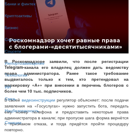
Банки и финтех
Криптоактивы
Бизнес
Сервисы
Соцсети
В Роскомнадзоре заявили, что после регистрации
Импортозамещение
Telegram-канала его владелец должен дать ведомству
права администратора. Ранее такое требование
Технологии
выдвигалось только к тем, кто претендовал на
маркировку «А+» при внесении в перечень блогеров с
ИИ
более чем 10 тыс. подписчиков.
Связь
В своей
видеоинструкции
регулятор объясняет: после подачи
заявления на «Госуслугах» нужно запустить бота, передать
Нацбезопасность
ему номер телефона и предоставить некоторые права
администратора в канале; при пропуске шага форма вернётся
Санкции
с признаком отказа, и тогда придётся пройти процедуру
повторно.