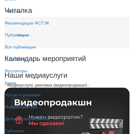
Читалка
Читалка
Рекомендации ФСТЭК
Публикации
Больше...
Все публикации
Календарь мероприятий
О главном
Регуляторы
Наши медиауслуги
Банки
- Медиауслуги, реклама (видеопродакшн) -
Угрозы и решения
Инфраструктура
Деловые мероприятия
Субъекты