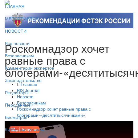
ГЛАВНАЯ
МЕРОПРИЯТИЯ
НОВОСТИ
Роскомнадзор хочет
Все новости
равные права с
Безопасникам
блогерами-«десятитысяч
Комментарии экспертов
Законодательство
Главная
BIS Journal
Регуляторы
Новости
Безопасникам
Персданные
Роскомнадзор хочет равные права с
блогерами-«десятитысячниками»
Биометрия
Киберпреступность