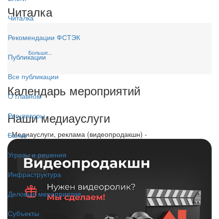
Читалка
Читалка
Рекомендации ФСТЭК
Больше...
Публикации
Все публикации
Календарь мероприятий
О главном
Наши медиауслуги
Регуляторы
- Медиауслуги, реклама (видеопродакшн) -
Банки
Угрозы и решения
Инфраструктура
Деловые мероприятия
Субъекты