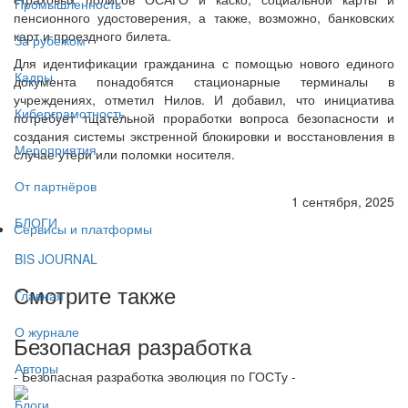
Промышленность
пенсионного удостоверения, а также, возможно, банковских
карт и проездного билета.
За рубежом
Для идентификации гражданина с помощью нового единого
Кадры
документа понадобятся стационарные терминалы в
учреждениях, отметил Нилов. И добавил, что инициатива
Киберграмотность
потребует тщательной проработки вопроса безопасности и
создания системы экстренной блокировки и восстановления в
Мероприятия
случае утери или поломки носителя.
От партнёров
1 сентября, 2025
БЛОГИ
Сервисы и платформы
BIS JOURNAL
Смотрите также
Главная
О журнале
Безопасная разработка
Авторы
- Безопасная разработка эволюция по ГОСТу -
Блоги