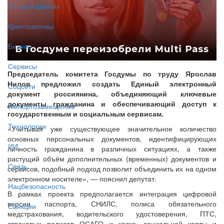
Банки и финтех
Криптоактивы
Бизнес
Сервисы
Председатель комитета Госдумы по труду Ярослав
Нилов предложил создать Единый электронный
Соцсети
документ россиянина, объединяющий ключевые
документы гражданина и обеспечивающий доступ к
Импортозамещение
государственным и социальным сервисам.
Технологии
«Учитывая уже существующее значительное количество
основных персональных документов, идентифицирующих
ИИ
личность гражданина в различных ситуациях, а также
растущий объём дополнительных (временных) документов и
Связь
сервисов, подобный подход позволит объединить их на одном
электронном носителе», — пояснил депутат.
Нацбезопасность
В рамках проекта предполагается интеграция цифровой
версии паспорта, СНИЛС, полиса обязательного
Санкции
медстрахования, водительского удостоверения, ПТС,
страховых полисов ОСАГО и каско, социальной карты и