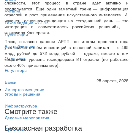
сложности, этот процесс в стране идёт активно и
продолжается. Ещё один заметный тренд — цифровизация
Читалка
отраслей и рост применения искусственного интеллекта. И,
наконец, основная тенденция на сегодняшний день — это
Рекомендации ФСТЭК
интеграция и совместимость российских решений», —
заключила Касперская.
Публикации
Плюс, согласно данным АРПП, по итогам прошлого года
Все публикации
увеличился объём инвестиций в основной капитал — с 495
млрд рублей до 572 млрд рублей — однако, вместе с тем
О главном
сократился уровень господдержки ИТ-отрасли (не работало
около 40% привычных мер).
Регуляторы
25 апреля, 2025
Банки
Импортозамещение
Угрозы и решения
Инфраструктура
Смотрите также
Деловые мероприятия
Безопасная разработка
Субъекты