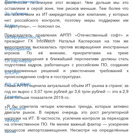
Промышленность
фактически легализуем этот возврат. Чем дольше мы это
оставляем в серой зоне, тем рисков меньше. Тем более что
За рубежом
мы исключаем из ИТ-аккредитации все компании, у которых
нет российского контроля, поэтому меры поддержки им
Кадры
недоступны», — пояснил он.
Председатель правления АРПП «Отечественный софт» и
Киберграмотность
президент ГК InfoWatch Наталья Касперская на том же
мероприятии высказалась против возвращения иностранных
Мероприятия
игроков. По её мнению, приоритетами на треке
импортозамещения в ближайшей перспективе должны стать
От партнёров
подготовка кадров, работающих с российским ПО, создание
платформенных решений и ужесточение требований к
БЛОГИ
происхождению софта в госструктурах.
BIS JOURNAL
Глава АРПП оценила актуальный объём ИТ-рынка в стране: за
год он вырос с 3,07 трлн рублей до 3,6 трлн рублей — это в 2,9
Главная
раза больше показателя 2019-го.
«Я бы отметила четыре ключевых тренда, которые активно
О журнале
двигали рынок. В первую очередь это рост регуляторной
нагрузки на ИТ. В частности, усиление контроля за переходом
Авторы
на отечественное ПО. Не менее важный фактор — ускорение
процессов импортозамещения. Несмотря на определённые
Блоги