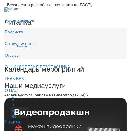
- Безопасная разработка эволюция по ГОСТу -
История
Читалка
Архив номеров
Подписка
Сотрудничество
Больше...
Отзывы
Календарь мероприятий
ЭНЦИКЛОПЕДИЯ БЕЗОПАСНИКА
LEAK-БЕЗ
Наши медиауслуги
О НАС
- Медиауслуги, реклама (видеопродакшн) -