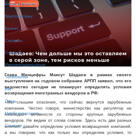
Банки и финтех
Криптоактивы
Бизнес
Сервисы
Соцсети
Импортозамещение
Глава Минцифры Максут Шадаев в рамках своего
Технологии
выступления на годовом собрании АРПП заявил, что его
ведомство сегодня не планирует определять условия
ИИ
возвращения иностранных вендоров в РФ.
Связь
«Мы слышим опасения, что сейчас вернутся зарубежные
компании. Честно говоря, министерство как регулятор не
Нацбезопасность
наблюдает активности со стороны крупных зарубежных
вендоров. Не видим от слова совсем. Здесь есть два разных
Санкции
мнения: давайте определим условия возвращения компаний,
а мы говорим, что как только мы определим условия, то