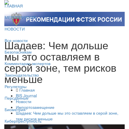
ГЛАВНАЯ
МЕРОПРИЯТИЯ
НОВОСТИ
Шадаев: Чем дольше
Все новости
мы это оставляем в
Безопасникам
серой зоне, тем рисков
Комментарии экспертов
меньше
Законодательство
Регуляторы
Главная
BIS Journal
Персданные
Новости
Импортозамещение
Биометрия
Шадаев: Чем дольше мы это оставляем в серой зоне,
тем рисков меньше
Киберпреступность