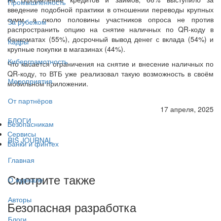
Промышленность
введение подобной практики в отношении переводы крупных
сумм, а около половины участников опроса не против
За рубежом
распространить опцию на снятие наличных по QR-коду в
банкоматах (55%), досрочный вывод денег с вклада (54%) и
Кадры
крупные покупки в магазинах (44%).
Киберграмотность
Что касается ограничения на снятие и внесение наличных по
QR-коду, то ВТБ уже реализовал такую возможность в своём
Мероприятия
мобильном приложении.
От партнёров
17 апреля, 2025
БЛОГИ
Безопасникам
Сервисы
BIS JOURNAL
Банки и финтех
Главная
Смотрите также
О журнале
Авторы
Безопасная разработка
Блоги