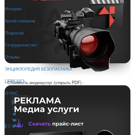
История
Архив номеров
Подписка
Сотрудничество
Отзывы
ЭНЦИКЛОПЕДИЯ БЕЗОПАСНИКА
LEAK-БЕЗ
- Стоимость медиауслуг (открыть PDF) -
О НАС