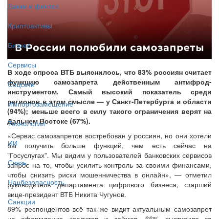
Банки и финтех
Криптоактивы
Бизнес
Сервисы
В ходе опроса ВТБ выяснилось, что 83% россиян считает
функцию самозапрета действенным антифрод-
Соцсети
инструментом. Самый высокий показатель среди
регионов в этом смысле — у Санкт-Петербурга и области
Импортозамещение
(94%); меньше всего в силу такого ограничения верят на
Дальнем Востоке (67%).
Технологии
«Сервис самозапретов востребован у россиян, но они хотели
ИИ
бы получить больше функций, чем есть сейчас на
"Госуслугах". Мы видим у пользователей банковских сервисов
Связь
запрос на то, чтобы усилить контроль за своими финансами,
чтобы снизить риски мошенничества в онлайн», — отметил
Нацбезопасность
руководитель департамента цифрового бизнеса, старший
вице-президент ВТБ Никита Чугунов.
Санкции
89% респондентов всё так же видит актуальным самозапрет
на оформление кредитов и займов, 66% выступило за