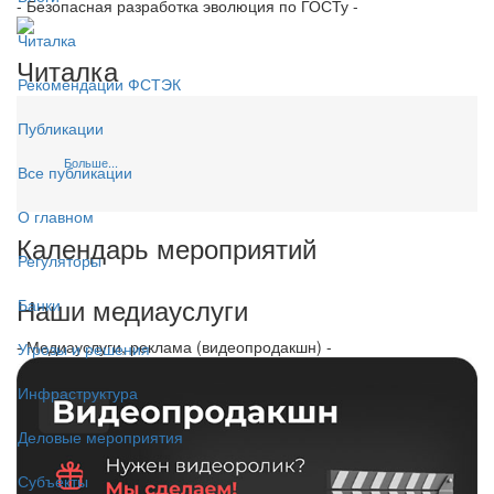
- Безопасная разработка эволюция по ГОСТу -
Читалка
Читалка
Рекомендации ФСТЭК
Публикации
Больше...
Все публикации
О главном
Календарь мероприятий
Регуляторы
Наши медиауслуги
Банки
- Медиауслуги, реклама (видеопродакшн) -
Угрозы и решения
Инфраструктура
Деловые мероприятия
Субъекты