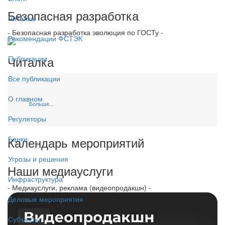
Безопасная разработка
Читалка
- Безопасная разработка эволюция по ГОСТу -
Рекомендации ФСТЭК
Читалка
Публикации
Все публикации
О главном
Больше...
Регуляторы
Календарь мероприятий
Банки
Угрозы и решения
Наши медиауслуги
Инфраструктура
- Медиауслуги, реклама (видеопродакшн) -
Деловые мероприятия
Субъекты