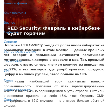
Банки и финтех
Криптоактивы
Бизнес
Сервисы
Соцсети
Эксперты RED Security ожидают роста числа кибератак на
российские компании в этом месяце — данные прошлых
Импортозамещение
лет говорят о повышении активности политически
мотивированных хакеров в феврале и мае. Так, прошлый
Технологии
февраль отметился увеличением количества инцидентов
на 21%, а тех эпизодов, где ущерб превысил среднюю
ИИ
цифру в миллион рублей, стало больше на 10%.
Связь
Год назад наибольший урон хактивисты нанесли
промышленности: половина от всех зарегистрированных
Нацбезопасность
кейсов и плюс 64% киберинцидентов внутри отрасли. Ритейл и
e-commerce приняли на себя 18% атак. Отрасль СМИ
Санкции
фигурировала в 15% случаев — это втрое больше обычной
цифры.