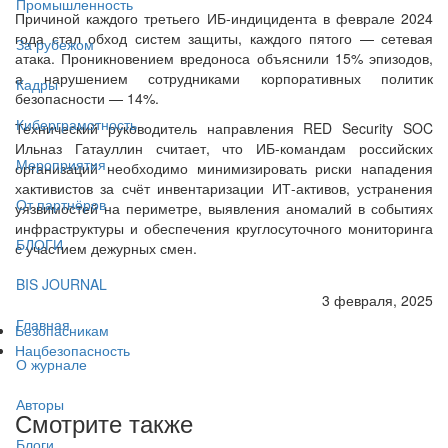
Промышленность
Причиной каждого третьего ИБ-индицидента в феврале 2024
года стал обход систем защиты, каждого пятого — сетевая
За рубежом
атака. Проникновением вредоноса объяснили 15% эпизодов,
а нарушением сотрудниками корпоративных политик
Кадры
безопасности — 14%.
Киберграмотность
Технический руководитель направления RED Security SOC
Ильназ Гатауллин считает, что ИБ-командам российских
Мероприятия
организаций необходимо минимизировать риски нападения
хактивистов за счёт инвентаризации ИТ-активов, устранения
От партнёров
уязвимостей на периметре, выявления аномалий в событиях
инфраструктуры и обеспечения круглосуточного мониторинга
БЛОГИ
с участием дежурных смен.
BIS JOURNAL
3 февраля, 2025
Главная
Безопасникам
Нацбезопасность
О журнале
Авторы
Смотрите также
Блоги