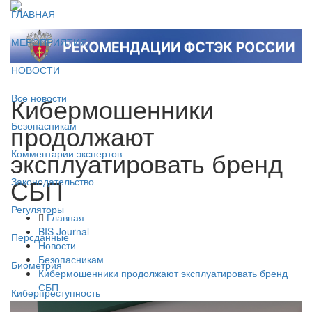
ГЛАВНАЯ
МЕРОПРИЯТИЯ
НОВОСТИ
Кибермошенники
Все новости
продолжают
Безопасникам
эксплуатировать бренд
Комментарии экспертов
СБП
Законодательство
Регуляторы
Главная
BIS Journal
Персданные
Новости
Безопасникам
Биометрия
Кибермошенники продолжают эксплуатировать бренд
СБП
Киберпреступность