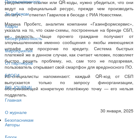
Промышленность
уведомлении ссылки или QR-коды, нужно убедиться, что они
ведут на официальный ресурс, прежде чем производить
За рубежом
оплату», — отметил Гаврилов в беседе с РИА Новостями.
Марина Пробетс, аналитик компании «Газинформсервис»,
Кадры
указала на то, что скам-схемы, построенные на бренде СБП,
не редкость. Чаще прочего граждане получают от
Киберграмотность
злоумышленников именно сообщения о якобы имеющемся
штрафе или просрочке по кредиту. Система быстрых
Мероприятия
платежей же в данном случае, как считает человек, позволяет
быстро решить проблему, но, сам того не подозревая,
От партнёров
пользователь открывает свой смартфон для вредоносного ПО.
БЛОГИ
ИБ-специалисты напоминают: каждый QR-код от СБП
выпускается только по запросу финорганизации,
BIS JOURNAL
обслуживающей конкретную платёжную точку — его нельзя
подделать.
Главная
30 января, 2025
О журнале
Безопасникам
Авторы
Блоги