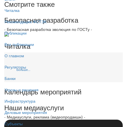
Смотрите также
Читалка
Безопасная разработка
Рекомендации ФСТЭК
- Безопасная разработка эволюция по ГОСТу -
Публикации
Читалка
Все публикации
О главном
Регуляторы
Больше...
Банки
Календарь мероприятий
Угрозы и решения
Инфраструктура
Наши медиауслуги
Деловые мероприятия
- Медиауслуги, реклама (видеопродакшн) -
Субъекты