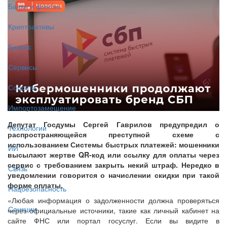
Банки и финтех
Криптоактивы
Бизнес
Сервисы
Соцсети
Импортозамещение
Депутат Госдумы Сергей Гаврилов предупредил о
Технологии
распространяющейся преступной схеме с
использованием Системы быстрых платежей: мошенники
ИИ
высылают жертве QR-код или ссылку для оплаты через
сервис с требованием закрыть некий штраф. Нередко в
Связь
уведомлении говорится о начислении скидки при такой
форме оплаты.
Нацбезопасность
«Любая информация о задолженности должна проверяться
Санкции
через официальные источники, такие как личный кабинет на
сайте ФНС или портал госуслуг. Если вы видите в