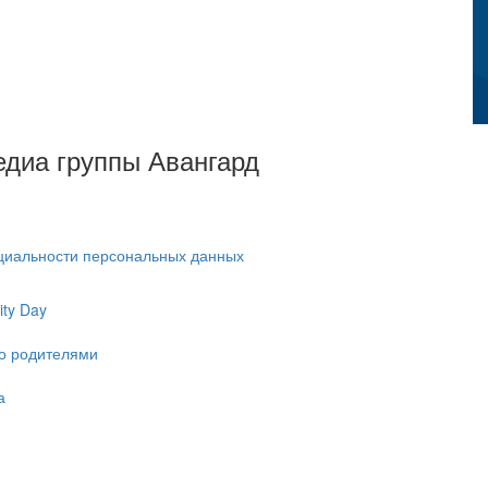
Медиа группы Авангард
циальности персональных данных
ty Day
ко родителями
а