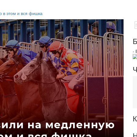
 в этом и вся фишка
Б
-
Ч
К
Н