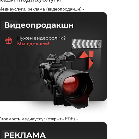
 Медиауслуги, реклама (видеопродакшн) -
Стоимость медиауслуг (открыть PDF) -