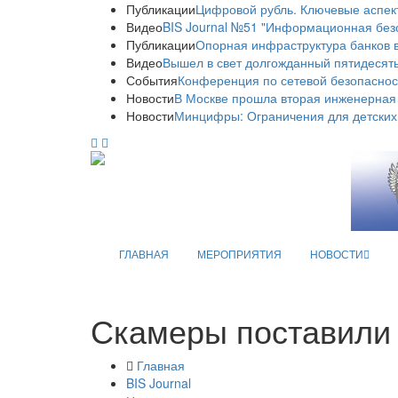
Публикации
Цифровой рубль. Ключевые аспек
Видео
BIS Journal №51 "Информационная без
Публикации
Опорная инфраструктура банков в
Видео
Вышел в свет долгожданный пятидесяты
События
Конференция по сетевой безопаснос
Новости
В Москве прошла вторая инженерная
Новости
Минцифры: Ограничения для детских
ГЛАВНАЯ
МЕРОПРИЯТИЯ
НОВОСТИ
Скамеры поставили 
Главная
BIS Journal