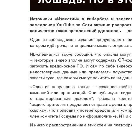
Источники «Известий» в кибербезе и телеко
замедления YouTube по Сети активно распрос
количество таких предложений удвоилось — до
Один из собеседников издания предупредил о ри
котором идёт речь, потенциально может логировать
ИБ-специалист также сообщил, что опасны могут 
«Некоторые видео вполне могут содержать QR‑ко
загрузить вредоносное ПО. И сам по себе видеок
недостоверные данные или предлагать поучаств
завести туда, где хакеры смогут похитить ваши дан
«Одна из популярных тактик — создание фейков
компаний или организаций. Они публикуют виде
с гарантированным доходом", "раздача крипт
"акциях" зрителям предлагают отправить деньги, 
ссылкам, что приводит к потере средств или ко
член комитета Госдумы по информполитике, ИТ и с
И никто с распространением этих схем на платформ