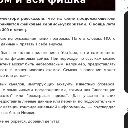
-
м-секторе рассказали, что на фоне продолжающегося
траняются фейковые сервисы‑ускорители. С конца лета
 300 в месяц.
ске использования таких программ. По его словам, ПО, о
 данные и прятать в себе вирусы.
быть не только приложения к YouTube, но и сам хостинг:
ды на фишинговые сайты. При переходе по ссылкам можно
онтент может быть небезопасным, например, предоставлять
овать в мошеннических схемах. Ссылка в описании может
ные или деньги».
ых каналов, имитирующих аккаунты известных блогеров,
о с заманчивыми предложениями, такими как "инвестиции
овалют" или "розыгрыши призов". Для участия в этих
предоставить личные данные или перейти по подозрительным
мпрометации конфиденциальной информации», — подтвердил
- 
вязи Антон Немкин.
е не борется, добавил депутат.