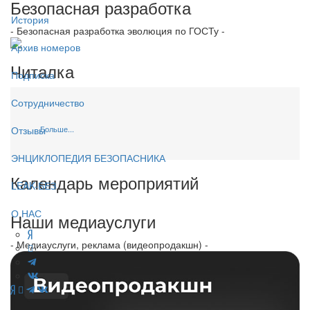
Безопасная разработка
История
- Безопасная разработка эволюция по ГОСТу -
Архив номеров
Читалка
Подписка
Сотрудничество
Больше...
Отзывы
ЭНЦИКЛОПЕДИЯ БЕЗОПАСНИКА
Календарь мероприятий
LEAK-БЕЗ
О НАС
Наши медиауслуги
- Медиауслуги, реклама (видеопродакшн) -