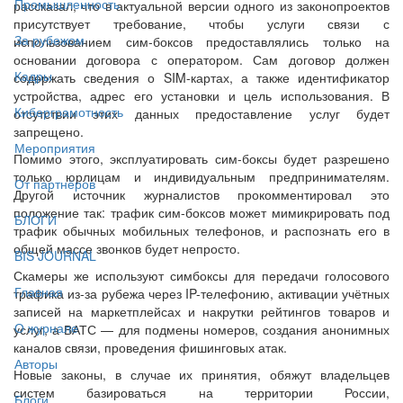
Промышленность
рассказал, что в актуальной версии одного из законопроектов
присутствует требование, чтобы услуги связи с
За рубежом
использованием сим-боксов предоставлялись только на
основании договора с оператором. Сам договор должен
Кадры
содержать сведения о SIM-картах, а также идентификатор
устройства, адрес его установки и цель использования. В
Киберграмотность
отсутствии этих данных предоставление услуг будет
запрещено.
Мероприятия
Помимо этого, эксплуатировать сим-боксы будет разрешено
только юрлицам и индивидуальным предпринимателям.
От партнёров
Другой источник журналистов прокомментировал это
положение так: трафик сим-боксов может мимикрировать под
БЛОГИ
трафик обычных мобильных телефонов, и распознать его в
общей массе звонков будет непросто.
BIS JOURNAL
Скамеры же используют симбоксы для передачи голосового
Главная
трафика из-за рубежа через IP-телефонию, активации учётных
записей на маркетплейсах и накрутки рейтингов товаров и
О журнале
услуг, а ВАТС — для подмены номеров, создания анонимных
каналов связи, проведения фишинговых атак.
Авторы
Новые законы, в случае их принятия, обяжут владельцев
систем базироваться на территории России,
Блоги