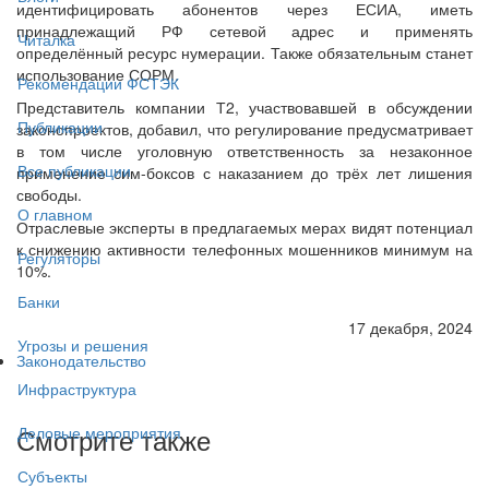
идентифицировать абонентов через ЕСИА, иметь
принадлежащий РФ сетевой адрес и применять
Читалка
определённый ресурс нумерации. Также обязательным станет
использование СОРМ.
Рекомендации ФСТЭК
Представитель компании Т2, участвовавшей в обсуждении
Публикации
законопроектов, добавил, что регулирование предусматривает
в том числе уголовную ответственность за незаконное
Все публикации
применение сим-боксов с наказанием до трёх лет лишения
свободы.
О главном
Отраслевые эксперты в предлагаемых мерах видят потенциал
к снижению активности телефонных мошенников минимум на
Регуляторы
10%.
Банки
17 декабря, 2024
Угрозы и решения
Законодательство
Инфраструктура
Смотрите также
Деловые мероприятия
Субъекты