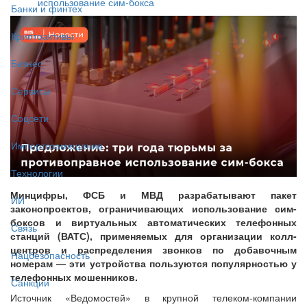
использование сим-бокса
Банки и финтех
Криптоактивы
Бизнес
Сервисы
Соцсети
Импортозамещение
Технологии
Минцифры, ФСБ и МВД разрабатывают пакет
ИИ
законопроектов, ограничивающих использование сим-
боксов и виртуальных автоматических телефонных
Связь
станций (ВАТС), применяемых для организации колл-
центров и распределения звонков по добавочным
Нацбезопасность
номерам — эти устройства пользуются популярностью у
телефонных мошенников.
Санкции
Источник «Ведомостей» в крупной телеком-компании