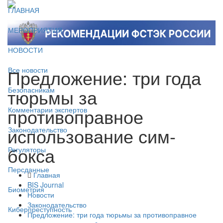
ГЛАВНАЯ
МЕРОПРИЯТИЯ
НОВОСТИ
Предложение: три года
Все новости
тюрьмы за
Безопасникам
противоправное
Комментарии экспертов
использование сим-
Законодательство
бокса
Регуляторы
Персданные
Главная
BIS Journal
Биометрия
Новости
Законодательство
Киберпреступность
Предложение: три года тюрьмы за противоправное